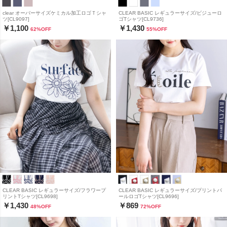
clear オーバーサイズケミカル加工ロゴＴシャ
CLEAR BASIC レギュラーサイズ/ビジューロ
ツ[CL9097]
ゴTシャツ[CL9736]
￥1,100
￥1,430
62
%OFF
55
%OFF
CLEAR BASIC レギュラーサイズ/フラワープ
CLEAR BASIC レギュラーサイズ/プリントパ
リントTシャツ[CL9698]
ールロゴTシャツ[CL9696]
￥1,430
￥869
48
%OFF
72
%OFF