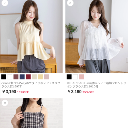
clear≪新作≫2wayボウタイリボンアメスリブ
CLEAR BASIC≪新作≫シアー楊柳フロントリ
ラウス[CL9971]
ボンブラウス[CL10109]
￥3,190
￥3,190
19
%OFF
25
%OFF