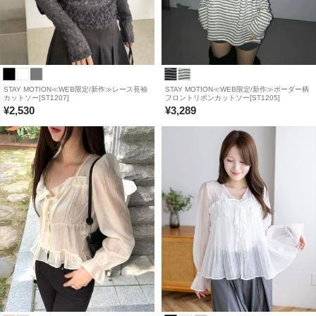
STAY MOTION≪WEB限定/新作≫レース長袖
STAY MOTION≪WEB限定/新作≫ボーダー柄
カットソー[ST1207]
フロントリボンカットソー[ST1205]
¥
2,530
¥
3,289