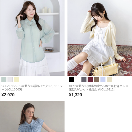
CLEAR BASIC≪新作≫楊柳バックスリットシ
clear≪新作≫接触冷感サムホール付きボレロ
ャツ[CL10005]
速乾/UVカット機能付き[CL10112]
¥
2,970
¥
1,320