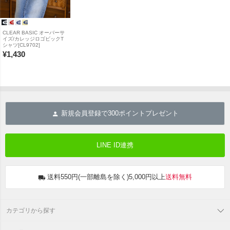
CLEAR BASIC オーバーサ
イズ/カレッジロゴビックT
シャツ[CL9702]
¥
1,430
新規会員登録で
300
ポイントプレゼント
LINE ID連携
送料550円(一部離島を除く)5,000円以上
送料無料
カテゴリから探す