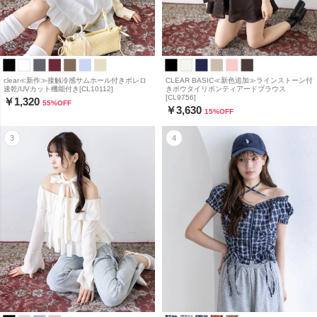
clear≪新作≫接触冷感サムホール付きボレロ
CLEAR BASIC≪新色追加≫ラインストーン付
速乾/UVカット機能付き[CL10112]
きボウタイリボンティアードブラウス
[CL9756]
￥1,320
55
%OFF
￥3,630
15
%OFF