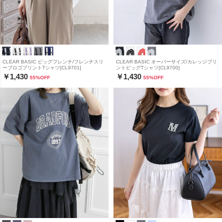
CLEAR BASIC ビッグフレンチ/フレンチスリ
CLEAR BASIC オーバーサイズ/カレッジプリ
ーブロゴプリントTシャツ[CL9701]
ントビッグTシャツ[CL9700]
￥1,430
￥1,430
55
%OFF
55
%OFF