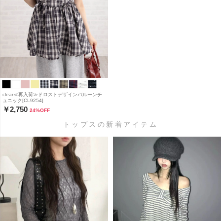
clear≪再入荷≫ドロストデザインバルーンチ
ュニック[CL9254]
￥2,750
24
%OFF
トップスの新着アイテム