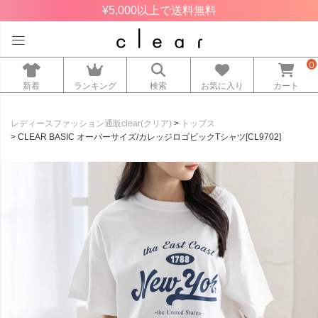
¥5,000以上で送料無料
0
新着
ランキング
検索
お気に入り
カート
レディースファッション通販clear(クリア)
トップス
CLEAR BASIC オーバーサイズ/カレッジロゴビックTシャツ[CL9702]