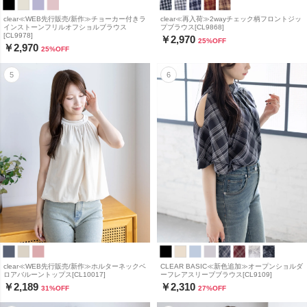
clear≪WEB先行販売/新作≫チョーカー付きラ
clear≪再入荷≫2wayチェック柄フロントジッ
インストーンフリルオフショルブラウス
プブラウス[CL9868]
[CL9978]
￥2,970
25
%OFF
￥2,970
25
%OFF
clear≪WEB先行販売/新作≫ホルターネックベ
CLEAR BASIC≪新色追加≫オープンショルダ
ロアバルーントップス[CL10017]
ーフレアスリーブブラウス[CL9109]
￥2,189
￥2,310
31
%OFF
27
%OFF