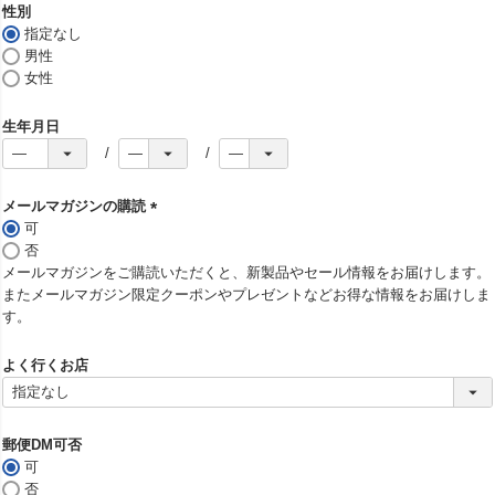
須
性別
)
指定なし
男性
女性
生年月日
メールマガジンの購読
可
(
否
必
メールマガジンをご購読いただくと、新製品やセール情報をお届けします。
須
またメールマガジン限定クーポンやプレゼントなどお得な情報をお届けしま
)
す。
よく行くお店
郵便DM可否
可
否