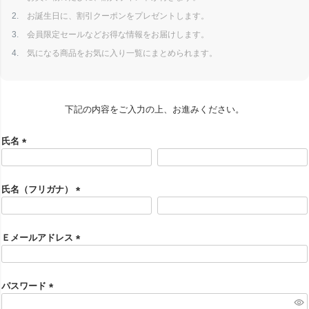
お誕生日に、割引クーポンをプレゼントします。
会員限定セールなどお得な情報をお届けします。
気になる商品をお気に入り一覧にまとめられます。
下記の内容をご入力の上、お進みください。
氏名
(
必
須
氏名（フリガナ）
)
(
必
須
Ｅメールアドレス
)
(
必
須
パスワード
)
(