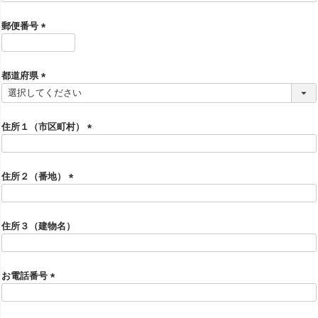
必
須
郵便番号
)
(
必
須
都道府県
)
(
必
須
住所１（市区町村）
)
(
必
須
住所２（番地）
)
(
必
須
住所３（建物名）
)
お電話番号
(
必