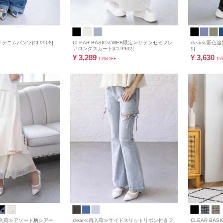
ドデニムパンツ[CL9908]
CLEAR BASIC≪WEB限定≫サテンセミフレ
clear≪新色
アロングスカート[CL9902]
9]
¥
3,289
¥
3,630
15%OFF
15
≪再入荷≫アソート柄シアー
clear≪再入荷≫サイドスリットリボン付きフ
CLEAR B