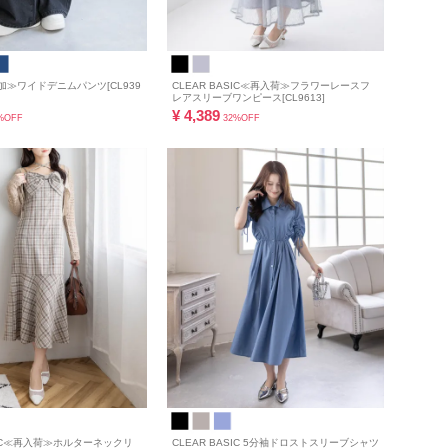
追加≫ワイドデニムパンツ[CL939
CLEAR BASIC≪再入荷≫フラワーレースフ
レアスリーブワンピース[CL9613]
¥
4,389
%OFF
32%OFF
ASIC≪再入荷≫ホルターネックリ
CLEAR BASIC 5分袖ドロストスリーブシャツ