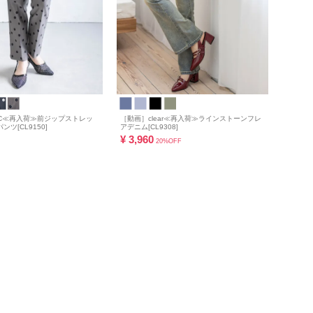
ASIC≪再入荷≫前ジップストレッ
［動画］clear≪再入荷≫ラインストーンフレ
ツ[CL9150]
アデニム[CL9308]
¥
3,960
20%OFF