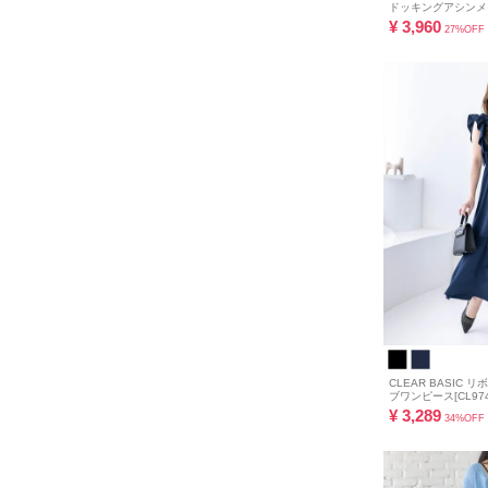
ドッキングアシンメト
¥
3,960
27%OFF
CLEAR BASIC
ブワンピース[CL974
¥
3,289
34%OFF