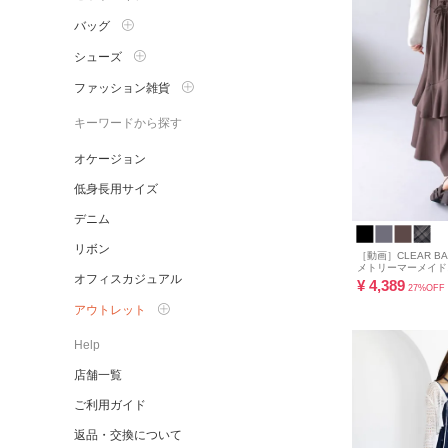
バッグ
シューズ
ファッション雑貨
キーワードから探す
オケージョン
低身長用サイズ
デニム
リボン
［動画］CLEAR B
メトリーマーメイドスカ
オフィスカジュアル
¥
4,389
27%OFF
アウトレット
Help
店舗一覧
ご利用ガイド
返品・交換について