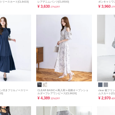
リースカート[CL9433]
レアデニムパンツ[CL9500]
ボンキャミワンピ
¥
3,630
¥
3,960
27%OFF
27
 リボン付きフリルノースリー
CLEAR BASIC≪再入荷≫花柄オープンショ
clear 裾
3]
ルダーフレアワンピース[CL9626]
ムスカート[CL9
¥
4,389
¥
2,970
32%OFF
40