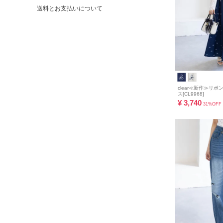
送料とお支払いについて
clear≪新作≫リ
ス[CL9968]
¥
3,740
31%OFF