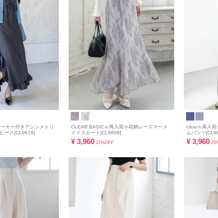
チョーカー付きアシンメトリ
CLEAR BASIC≪再入荷≫花柄レースマーメ
clear≪再
ス[CL9616]
イドスカート[CL9608]
ムパンツ[CL96
¥
3,960
¥
3,960
27%OFF
20