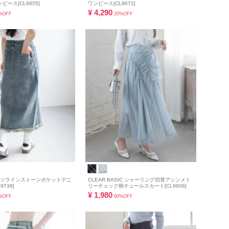
ース[CL9855]
ワンピース[CL9672]
¥
4,290
%OFF
20%OFF
フリンジラインストーンポケットデニ
CLEAR BASIC シャーリング切替アシンメト
738]
リーチェック柄チュールスカート[CL9606]
¥
1,980
%OFF
60%OFF