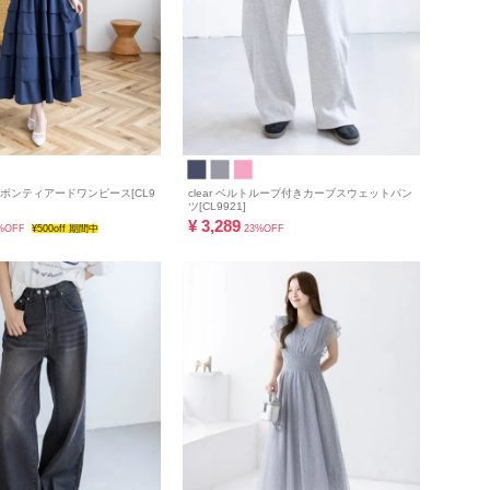
ドリボンティアードワンピース[CL9
clear ベルトループ付きカーブスウェットパン
ツ[CL9921]
¥
3,289
%OFF
¥500off 期間中
23%OFF