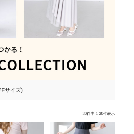
Fサイズ)
30
件中
1
-
30
件表示