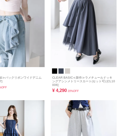
色追加≫バックリボンワイドデニム
CLEAR BASIC≪新作≫ラメチュールドッキ
7]
ングアシンメトリースカート(セット可) [CL10
006]
%OFF
¥
4,290
20%OFF