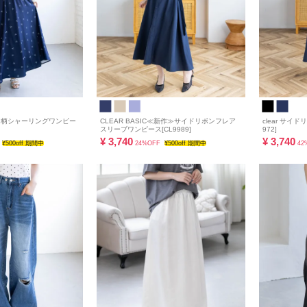
ボン柄シャーリングワンピー
CLEAR BASIC≪新作≫サイドリボンフレア
clear サイ
スリーブワンピース[CL9989]
972]
¥
3,740
¥
3,740
¥500off 期間中
24%OFF
¥500off 期間中
42