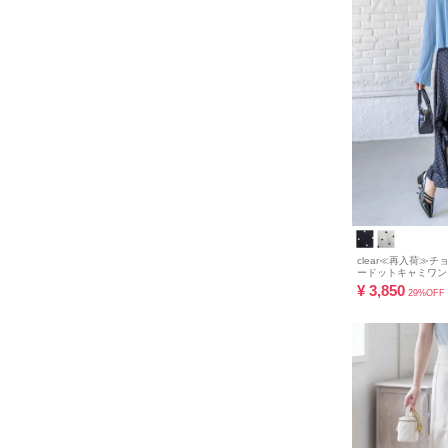
clear≪再入荷≫
ードットキャミワンピー
¥
3,850
29%OFF