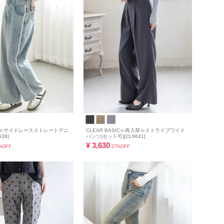
入荷≫サイドレースストレートデニ
CLEAR BASIC≪再入荷≫ストライプワイド
36]
パンツ(セット可)[CL9641]
¥
3,630
%OFF
27%OFF