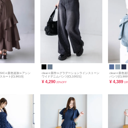
ASIC≪新色追加≫アシン
clear≪新作≫グラデーションラインストーン
clear≪新
ート[CL9610]
ワイドデニムパンツ[CL10021]
パンツ[CL989
¥
4,290
¥
4,389
20%OFF
19