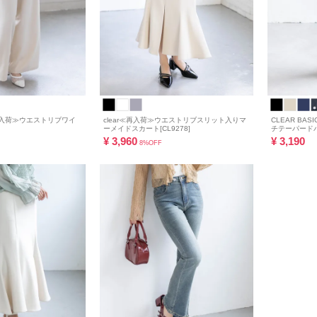
≪再入荷≫ウエストリブワイ
clear≪再入荷≫ウエストリブスリット入りマ
CLEAR B
ーメイドスカート[CL9278]
チテーパードパン
¥
3,960
¥
3,190
8%OFF