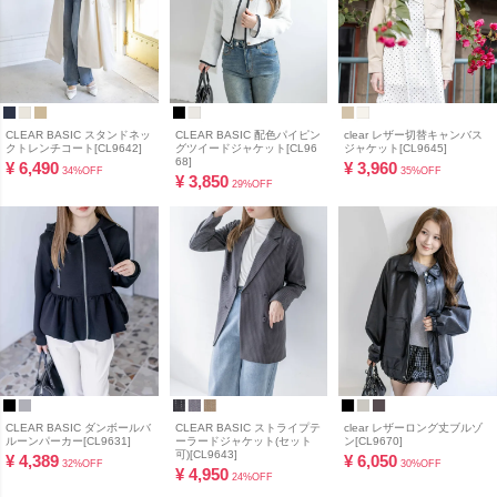
CLEAR BASIC スタンドネッ
CLEAR BASIC 配色パイピン
clear レザー切替キャンバス
クトレンチコート[CL9642]
グツイードジャケット[CL96
ジャケット[CL9645]
68]
¥
6,490
¥
3,960
34%OFF
35%OFF
¥
3,850
29%OFF
CLEAR BASIC ダンボールバ
CLEAR BASIC ストライプテ
clear レザーロング丈ブルゾ
ルーンパーカー[CL9631]
ーラードジャケット(セット
ン[CL9670]
可)[CL9643]
¥
4,389
¥
6,050
32%OFF
30%OFF
¥
4,950
24%OFF