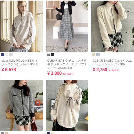
clear U.S. POLO ASSN. ト
CLEAR BASIC チェック柄布
CLEAR BASIC フェイクスエ
ラックジャケット[CL9561]
帛ドッキングノースリーブワ
ードジャケット[CL8997]
ンピース[CL8948]
¥
6,578
¥
2,750
36%OFF
¥
2,090
61%OFF