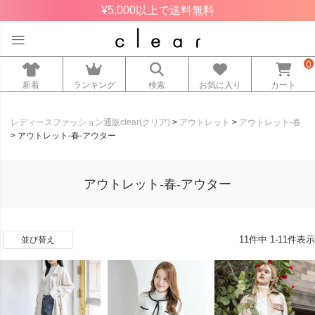
¥5,000以上で送料無料
0
新着
ランキング
検索
お気に入り
カート
レディースファッション通販clear(クリア)
アウトレット
アウトレット-春
アウトレット-春-アウター
アウトレット-春-アウター
11
件中
1
-
11
件表示
並び替え