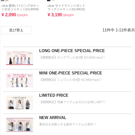
clear 配色パイピングポケッ
clear サイドラインリボント
ト付きジャケット[CL8959]
ラックジャケット[CL8915]
¥
2,090
¥
3,190
51%OFF
26%OFF
11
件中
1
-
11
件表示
並び替え
LONG ONE-PIECE SPECIAL PRICE
【期間限定】ロングワンピ全6型 ¥3,400(+tax)♡
MINI ONE-PIECE SPECIAL PRICE
【期間限定】ミニワンピ全4型 ¥2,990(+tax)♡
LIMITED PRICE
【期間限定】対象アイテムを今だけお得にGET♡
NEW ARRIVAL
夏気分を先取りする新作アイテム入荷中♡