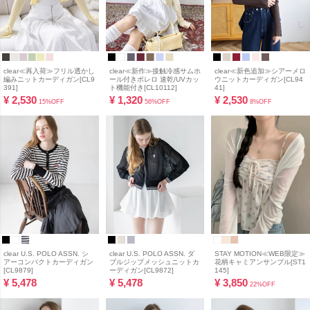
clear≪再入荷≫フリル透かし
clear≪新作≫接触冷感サムホ
clear≪新色追加≫シアーメロ
編みニットカーディガン[CL9
ール付きボレロ 速乾/UVカッ
ウニットカーディガン[CL94
391]
ト機能付き[CL10112]
41]
¥
2,530
¥
1,320
¥
2,530
15%OFF
56%OFF
8%OFF
clear U.S. POLO ASSN. シ
clear U.S. POLO ASSN. ダ
STAY MOTION≪WEB限定≫
アーコンパクトカーディガン
ブルジップメッシュニットカ
花柄キャミアンサンブル[ST1
[CL9879]
ーディガン[CL9872]
145]
¥
5,478
¥
5,478
¥
3,850
22%OFF