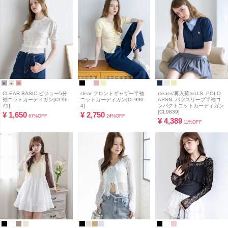
CLEAR BASIC ビジュー5分
clear フロントギャザー半袖
clear≪再入荷≫U.S. POLO
袖ニットカーディガン[CL96
ニットカーディガン[CL990
ASSN. パフスリーブ半袖コ
71]
4]
ンパクトニットカーディガン
[CL9839]
¥
1,650
¥
2,750
67%OFF
24%OFF
¥
4,389
11%OFF