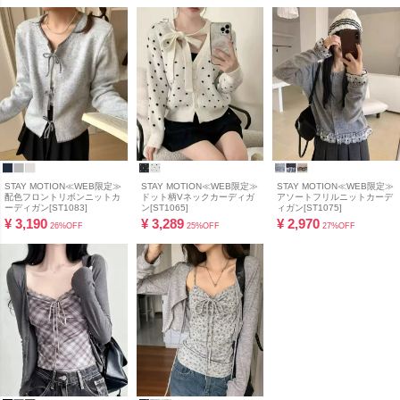
STAY MOTION≪WEB限定≫
STAY MOTION≪WEB限定≫
STAY MOTION≪WEB限定≫
配色フロントリボンニットカ
ドット柄Vネックカーディガ
アソートフリルニットカーデ
ーディガン[ST1083]
ン[ST1065]
ィガン[ST1075]
¥
3,190
¥
3,289
¥
2,970
26%OFF
25%OFF
27%OFF