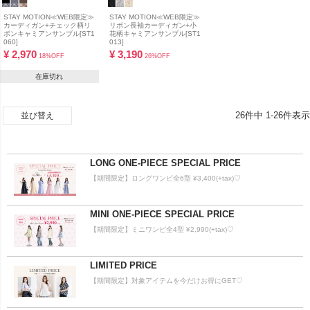
STAY MOTION≪WEB限定≫
STAY MOTION≪WEB限定≫
カーディガン+チェック柄リ
リボン長袖カーディガン+小
ボンキャミアンサンブル[ST1
花柄キャミアンサンブル[ST1
060]
013]
¥
2,970
¥
3,190
18%OFF
26%OFF
在庫切れ
26
件中
1
-
26
件表示
並び替え
LONG ONE-PIECE SPECIAL PRICE
【期間限定】ロングワンピ全6型 ¥3,400(+tax)♡
MINI ONE-PIECE SPECIAL PRICE
【期間限定】ミニワンピ全4型 ¥2,990(+tax)♡
LIMITED PRICE
【期間限定】対象アイテムを今だけお得にGET♡