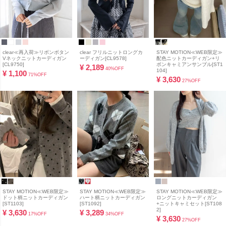
clear≪再入荷≫リボンボタン
clear フリルニットロングカ
STAY MOTION≪WEB限定≫
Vネックニットカーディガン
ーディガン[CL9578]
配色ニットカーディガン+リ
[CL9750]
ボンキャミアンサンブル[ST1
¥
2,189
40%OFF
104]
¥
1,100
71%OFF
¥
3,630
27%OFF
STAY MOTION≪WEB限定≫
STAY MOTION≪WEB限定≫
STAY MOTION≪WEB限定≫
ドット柄ニットカーディガン
ハート柄ニットカーディガン
ロングニットカーディガン
[ST1103]
[ST1092]
+ニットキャミセット[ST108
2]
¥
3,630
¥
3,289
17%OFF
34%OFF
¥
3,630
27%OFF