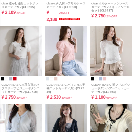
clear 透かし編みニットボレ
clear≪再入荷≫フリルレース
clear ホルターネックレース
ロカーディガン[CL9565]
カーディガン[CL9390]
カーディガン＆キャミソール
セット[CL9737]
¥
2,189
¥
21%OFF
26%OFF
¥
2,750
24%OFF
2,189
【期間限定価格】
CLEAR BASIC≪再入荷≫パ
CLEAR BASIC パワショル半
CLEAR BASIC 裾フリルビジ
フスリーブビジューボタンニ
袖ニットカーディガン[CL97
ューボタンシアーニットカー
ットカーディガン[CL9718]
46]
ディガン[CL9754]
¥
2,750
¥
2,530
¥
1,100
29%OFF
30%OFF
66%OFF