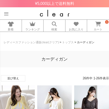
¥5,000以上で送料無料
0
新着
ランキング
検索
お気に入り
カート
レディースファッション通販clear(クリア)
トップス
カーディガン
カーディガン
26
件中
1
-
26
件表示
並び替え