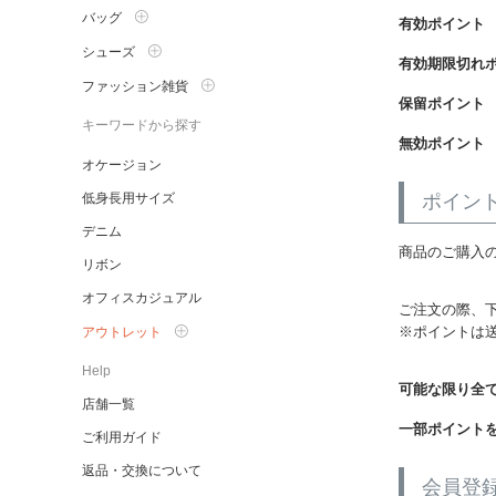
バッグ
有効ポイント
シューズ
有効期限切れ
ファッション雑貨
保留ポイント
キーワードから探す
無効ポイント
オケージョン
低身長用サイズ
ポイン
デニム
商品のご購入
リボン
オフィスカジュアル
ご注文の際、
※ポイントは
アウトレット
Help
可能な限り全
店舗一覧
一部ポイント
ご利用ガイド
返品・交換について
会員登