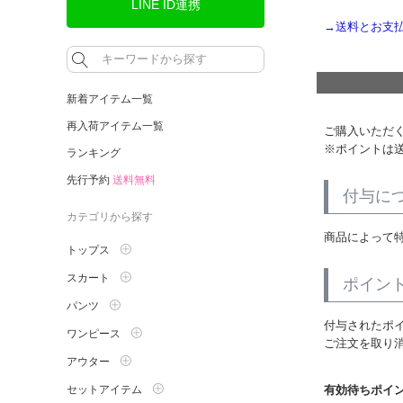
LINE ID連携
→送料とお支
新着アイテム一覧
再入荷アイテム一覧
ご購入いただ
※ポイントは
ランキング
先行予約
送料無料
付与に
カテゴリから探す
商品によって
トップス
スカート
ポイン
パンツ
付与されたポ
ワンピース
ご注文を取り
アウター
セットアイテム
有効待ちポイ