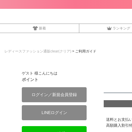
新着
ランキング
レディースファッション通販clear(クリア)
ご利用ガイド
ゲスト 様こんにちは
ポイント
ログイン／新規会員登録
LINEログイン
送料とお支払
高額購入割引