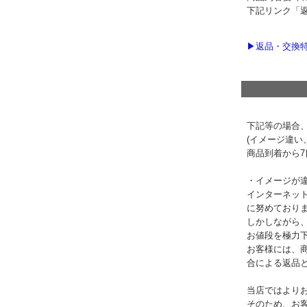
下記リンク「
▶返品・交換
下記等の場合
(イメージ違い
商品到着から
・イメージが
インターネッ
に努めており
しかしながら
お値段を極力
お客様には、
合による返品
当店ではより
そのため、お