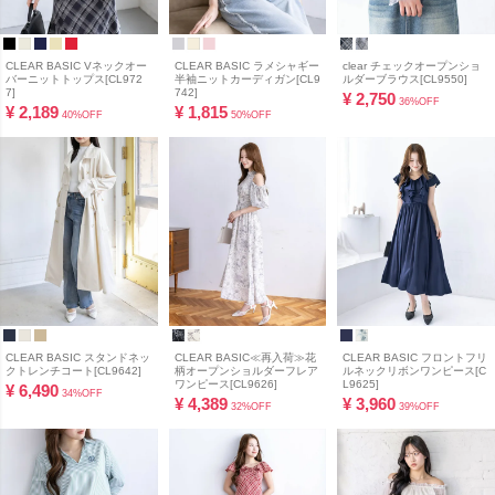
CLEAR BASIC Vネックオー
CLEAR BASIC ラメシャギー
clear チェックオープンショ
バーニットトップス[CL972
半袖ニットカーディガン[CL9
ルダーブラウス[CL9550]
7]
742]
¥
2,750
36%OFF
¥
2,189
¥
1,815
40%OFF
50%OFF
CLEAR BASIC スタンドネッ
CLEAR BASIC≪再入荷≫花
CLEAR BASIC フロントフリ
クトレンチコート[CL9642]
柄オープンショルダーフレア
ルネックリボンワンピース[C
ワンピース[CL9626]
L9625]
¥
6,490
34%OFF
¥
4,389
¥
3,960
32%OFF
39%OFF