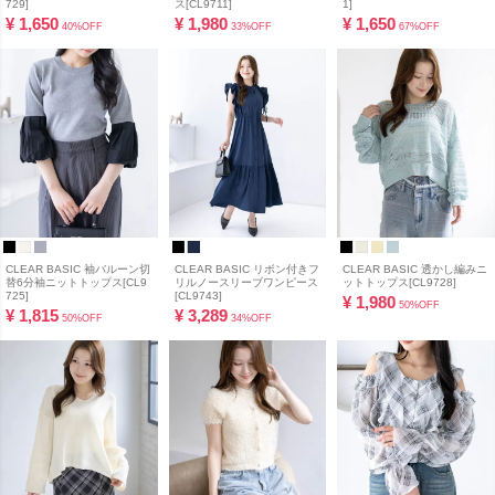
729]
ス[CL9711]
1]
¥
1,650
¥
1,980
¥
1,650
40%OFF
33%OFF
67%OFF
CLEAR BASIC 袖バルーン切
CLEAR BASIC リボン付きフ
CLEAR BASIC 透かし編みニ
替6分袖ニットトップス[CL9
リルノースリーブワンピース
ットトップス[CL9728]
725]
[CL9743]
¥
1,980
50%OFF
¥
1,815
¥
3,289
50%OFF
34%OFF