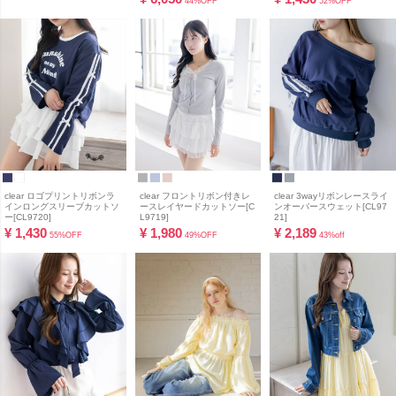
44%OFF
52%OFF
clear ロゴプリントリボンラ
clear フロントリボン付きレ
clear 3wayリボンレースライ
インロングスリーブカットソ
ースレイヤードカットソー[C
ンオーバースウェット[CL97
ー[CL9720]
L9719]
21]
¥
1,430
¥
1,980
¥
2,189
55%OFF
49%OFF
43%off