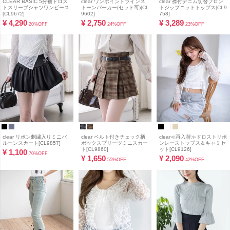
CLEAR BASIC 5分袖ドロス
clear ワンポイントラインス
clear 襟付デニム切替フロン
トスリーブシャツワンピース
トーンパーカー(セット可)[CL
トジップニットトップス[CL9
[CL9672]
9602]
758]
¥
4,290
¥
2,750
¥
3,289
20%OFF
24%OFF
23%OFF
clear リボン刺繍入りミニバ
clear ベルト付きチェック柄
clear≪再入荷≫ドロストリボ
ルーンスカート[CL9857]
ボックスプリーツミニスカー
ンレーストップス＆キャミセ
ト[CL9860]
ット[CL9126]
¥
1,100
70%OFF
¥
1,650
¥
2,090
55%OFF
42%OFF