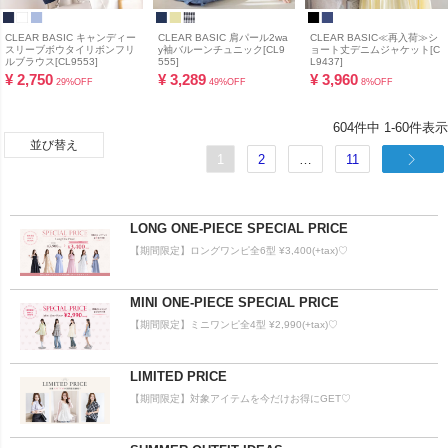
CLEAR BASIC キャンディー
CLEAR BASIC 肩パール2wa
CLEAR BASIC≪再入荷≫シ
スリーブボウタイリボンフリ
y袖バルーンチュニック[CL9
ョート丈デニムジャケット[C
ルブラウス[CL9553]
555]
L9437]
¥
2,750
¥
3,289
¥
3,960
29%OFF
49%OFF
8%OFF
604
件中
1
-
60
件表示
並び替え
1
2
…
11
LONG ONE-PIECE SPECIAL PRICE
【期間限定】ロングワンピ全6型 ¥3,400(+tax)♡
MINI ONE-PIECE SPECIAL PRICE
【期間限定】ミニワンピ全4型 ¥2,990(+tax)♡
LIMITED PRICE
【期間限定】対象アイテムを今だけお得にGET♡