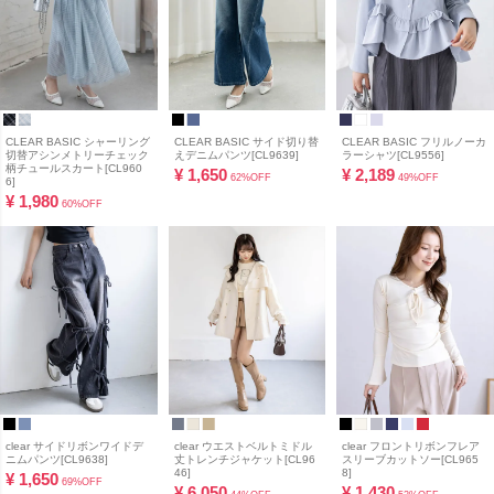
CLEAR BASIC シャーリング
CLEAR BASIC サイド切り替
CLEAR BASIC フリルノーカ
切替アシンメトリーチェック
えデニムパンツ[CL9639]
ラーシャツ[CL9556]
柄チュールスカート[CL960
¥
1,650
¥
2,189
62%OFF
49%OFF
6]
¥
1,980
60%OFF
clear サイドリボンワイドデ
clear ウエストベルトミドル
clear フロントリボンフレア
ニムパンツ[CL9638]
丈トレンチジャケット[CL96
スリーブカットソー[CL965
46]
8]
¥
1,650
69%OFF
¥
6,050
¥
1,430