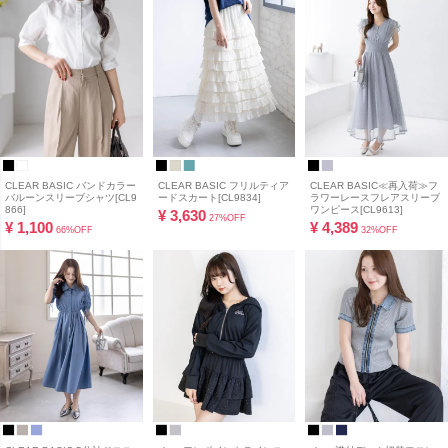
CLEAR BASIC バンドカラー
CLEAR BASIC フリルティア
CLEAR BASIC≪再入荷≫フ
バルーンスリーブシャツ[CL9
ードスカート[CL9834]
ラワーレースフレアスリーブ
866]
ワンピース[CL9613]
¥
3,630
27%OFF
¥
1,100
¥
4,389
66%OFF
32%OFF