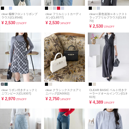
clear 楊柳フロントリボンブ
clear フリルニットカーディ
clear≪新色追加≫ネックスト
ラウス[CL9548]
ガン[CL9577]
ラップフリルブラウス[CL93
70]
¥
2,530
¥
2,530
21%OFF
34%OFF
¥
2,530
15%OFF
clear リボン付きチェックミ
clear クラシックスクエアミ
CLEAR BASIC ベルト付きテ
ニワンピース[CL9307]
ニバッグ[ZA0062]
ーラードオールインワン[CL9
615]
¥
2,970
¥
2,750
25%OFF
14%OFF
¥
4,389
19%OFF