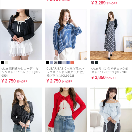
14%OFF
¥
3,289
34%OFF
clear 花柄透かしカーディガ
CLEAR BASIC≪再入荷≫バ
clear リボン付きチェック柄
ン＆キャミソールセット[CL9
ックスピンドル裾タック七分
キャミワンピース[CL9739]
655]
袖ブラウス[CL9562]
¥
3,850
22%OFF
¥
2,750
¥
2,750
36%OFF
14%OFF