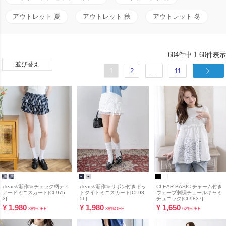
アウトレット-夏
アウトレット-秋
アウトレット-冬
604
件中
1
-
60
件表示
並び替え
1
2
…
11
clear≪新作≫チェック柄ティ
clear≪新作≫リボン付きドッ
CLEAR BASIC チャーム付き
アードミニスカート[CL975
トタイトミニスカート[CL98
ウェーブ刺繍チュールキャミ
3]
56]
チュニック[CL9837]
¥
1,980
¥
1,980
¥
1,650
38%OFF
38%OFF
62%OFF