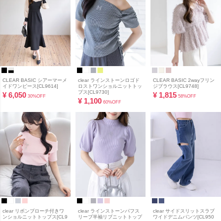
CLEAR BASIC シアーマーメ
clear ラインストーンロゴド
CLEAR BASIC 2wayフリン
イドワンピース[CL9614]
ロストワンショルニットトッ
ジブラウス[CL9748]
プス[CL9730]
¥
6,050
¥
1,815
30%OFF
58%OFF
¥
1,100
60%OFF
clear リボンブローチ付きワ
clear ラインストーンパフス
clear サイドスリットスラブ
ンショルニットトップス[CL9
リーブ半袖リブニットトップ
ワイドデニムパンツ[CL950