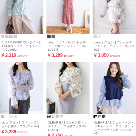
CLEAR BASIC ワンポイント
clear ウエストリボン付きチ
clear シフォンオフショルテ
刺繍袖タックストライプシャ
ェック柄フリルワンピース[C
ィアードミニワンピース[CL9
ツ[CL9682]
L9617]
623]
¥
2,310
¥
3,289
¥
3,850
14%OFF
46%OFF
29%OFF
clear フロントフリルオフシ
CLEAR BASIC≪再入荷≫マ
CLEAR BASIC ニットベスト
ョル長袖ブラウス[CL9544]
ルチスリーブ長袖ブラウス[C
＆キャンディースリーブチュ
L9581]
ニックブラウスセット[CL97
¥
3,289
23%OFF
45]
¥
2,750