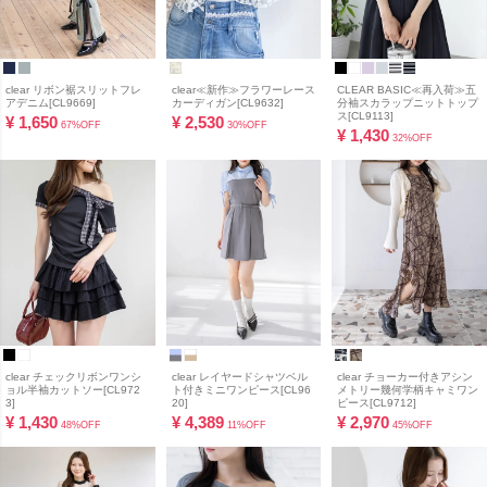
clear リボン裾スリットフレ
clear≪新作≫フラワーレース
CLEAR BASIC≪再入荷≫五
アデニム[CL9669]
カーディガン[CL9632]
分袖スカラップニットトップ
ス[CL9113]
¥
1,650
¥
2,530
67%OFF
30%OFF
¥
1,430
32%OFF
clear チェックリボンワンシ
clear レイヤードシャツベル
clear チョーカー付きアシン
ョル半袖カットソー[CL972
ト付きミニワンピース[CL96
メトリー幾何学柄キャミワン
3]
20]
ピース[CL9712]
¥
1,430
¥
4,389
¥
2,970
48%OFF
11%OFF
45%OFF