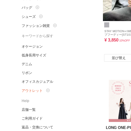
バッグ
シューズ
ファッション雑貨
STAY MOTION
プフーディー[ST101
キーワードから探す
¥
3,850
10%OFF
オケージョン
低身長用サイズ
並び替え
デニム
リボン
オフィスカジュアル
アウトレット
Help
店舗一覧
ご利用ガイド
返品・交換について
LONG ONE-PI