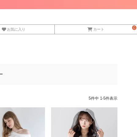
0
お気に入り
カート
ー
5
件中
1
-
5
件表示