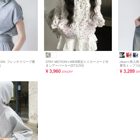
LO ASSN. フレンチスリーブ裏
STAY MOTION≪WEB限定≫ドローコード付
clear≪再入荷≫
]
きシアーパーカー[ST1150]
裏毛トップス[C
¥
3,960
¥
3,289
20%OFF
34