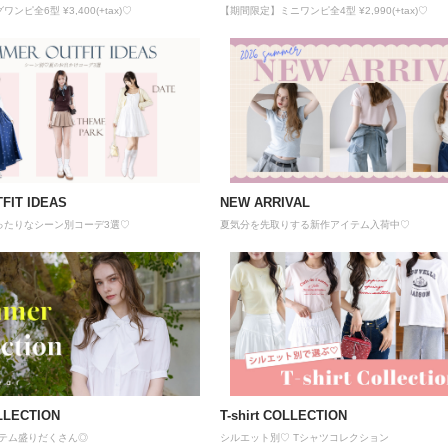
ピ全6型 ¥3,400(+tax)♡
【期間限定】ミニワンピ全4型 ¥2,990(+tax)♡
FIT IDEAS
NEW ARRIVAL
ったりなシーン別コーデ3選♡
夏気分を先取りする新作アイテム入荷中♡
LECTION
T-shirt COLLECTION
イテム盛りだくさん◎
シルエット別♡ Tシャツコレクション