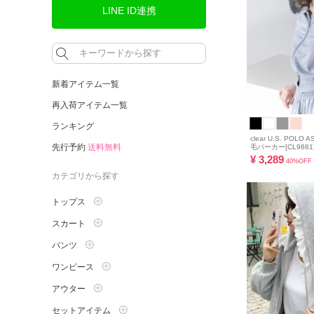
LINE ID連携
新着アイテム一覧
再入荷アイテム一覧
ランキング
clear U.S. PO
先行予約
送料無料
毛パーカー[CL9881
¥
3,289
40%OFF
カテゴリから探す
トップス
スカート
パンツ
ワンピース
アウター
セットアイテム