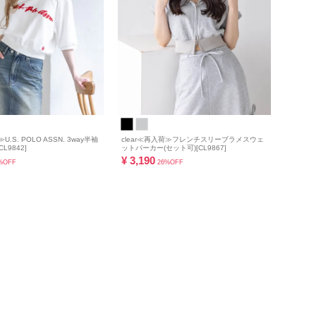
U.S. POLO ASSN. 3way半袖
clear≪再入荷≫フレンチスリーブラメスウェ
L9842]
ットパーカー(セット可)[CL9867]
¥
3,190
%OFF
26%OFF