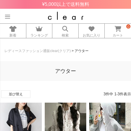
¥5,000以上で送料無料
0
新着
ランキング
検索
お気に入り
カート
レディースファッション通販clear(クリア)
アウター
アウター
3
件中
1
-
3
件表示
並び替え