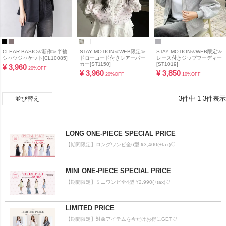
CLEAR BASIC≪新作≫半袖
STAY MOTION≪WEB限定≫
STAY MOTION≪WEB限定≫
シャツジャケット[CL10085]
ドローコード付きシアーパー
レース付きジップフーディー
カー[ST1150]
[ST1019]
¥
3,960
20%OFF
¥
3,960
¥
3,850
20%OFF
10%OFF
3
件中
1
-
3
件表示
並び替え
LONG ONE-PIECE SPECIAL PRICE
【期間限定】ロングワンピ全6型 ¥3,400(+tax)♡
MINI ONE-PIECE SPECIAL PRICE
【期間限定】ミニワンピ全4型 ¥2,990(+tax)♡
LIMITED PRICE
【期間限定】対象アイテムを今だけお得にGET♡