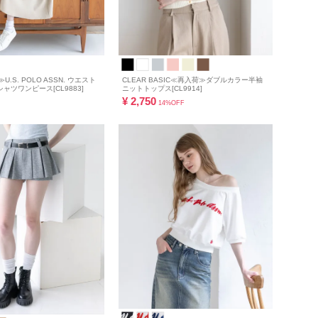
≫U.S. POLO ASSN. ウエスト
CLEAR BASIC≪再入荷≫ダブルカラー半袖
ャツワンピース[CL9883]
ニットトップス[CL9914]
¥
2,750
14%OFF