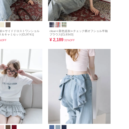
色追加≫サイドドロストワンショル
clear≪新色追加≫チェック柄オフショル半袖
＆キャミセット[CL9741]
ブラウス[CL9343]
¥
2,189
%OFF
31%OFF