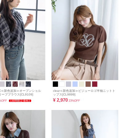
ASIC≪新色追加≫オープンショル
clear≪新色追加≫ビジューロゴ半袖ニットト
ーブブラウス[CL9109]
ップス[CL9899]
¥
2,970
%OFF
【期間限定価格】
23%OFF