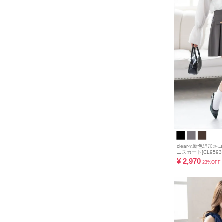
clear≪新色追加
ニスカート[CL9593
¥
2,970
23%OFF