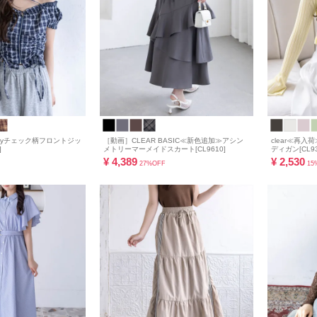
wayチェック柄フロントジッ
［動画］CLEAR BASIC≪新色追加≫アシン
clear≪再
]
メトリーマーメイドスカート[CL9610]
ディガン[CL93
¥
4,389
¥
2,530
27%OFF
15