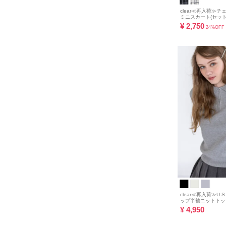
clear≪再入荷≫
ミニスカート(セット可)
¥
2,750
24%OFF
clear≪再入荷≫U.S
ップ半袖ニットトップス
¥
4,950