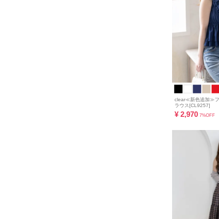
clear≪新色追加
ラウス[CL9257]
¥
2,970
7%OFF