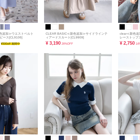
≪新色追加≫ウエストベルト
CLEAR BASIC≪新色追加≫サイドラインテ
clear≪新
ス[CL9106]
ィアードスカート[CL9909]
レーストップス
¥
3,190
¥
2,750
¥500off 期間中
26%OFF
14