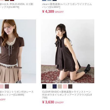
加≫U.S. POLO ASSN. ロゴ刺
clear≪新色追加≫バックリボンワイドデニム
プス[CL9876]
パンツ[CL9897]
¥
4,389
19%OFF
色追加≫フロントリボン付きレース
CLEAR BASIC≪新色追加≫ラインストーン
カットソー[CL9896]
付きボウタイリボンティアードブラウス[CL9
756]
%OFF
¥
3,630
15%OFF