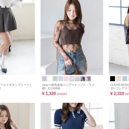
≫ゴールドボタンプリーツミ
clear≪新色追加≫シアートップス（ラメ・
CLEAR B
]
柄）[CL8999]
ダーフレアスリ
¥
1,320
¥
2,310
20%OFF
28