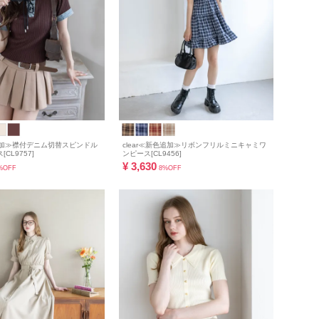
色追加≫襟付デニム切替スピンドル
clear≪新色追加≫リボンフリルミニキャミワ
CL9757]
ンピース[CL9456]
¥
3,630
%OFF
8%OFF