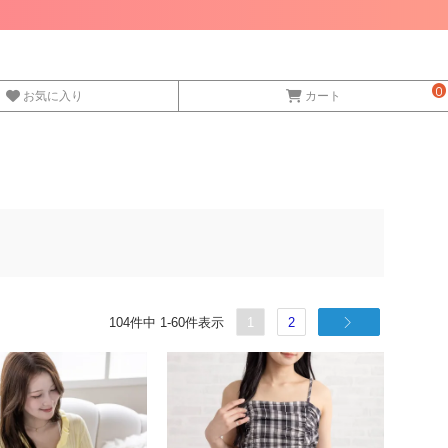
0
お気に入り
カート
104
件中
1
-
60
件表示
1
2