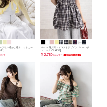
入荷≫フリル透かし編みニットカー
clear≪再入荷≫ドロストデザインバルーンチ
91]
ュニック[CL9254]
¥
2,750
%OFF
24%OFF
【期間限定価格】