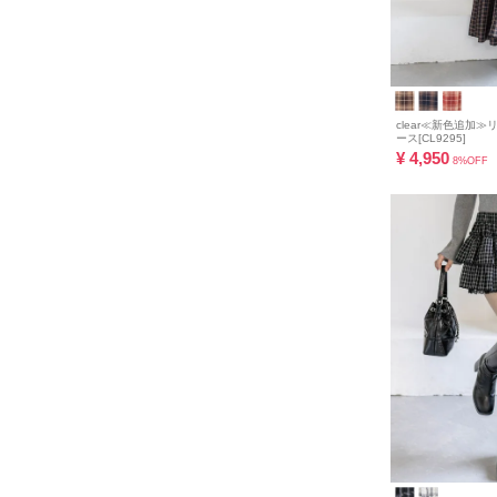
clear≪新色追加
ース[CL9295]
¥
4,950
8%OFF