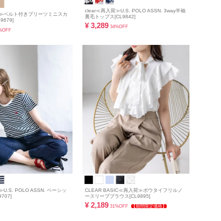
clear≪再入荷≫U.S. POLO ASSN. 3way半袖
入荷≫ベルト付きプリーツミニスカ
裏毛トップス[CL9842]
679]
¥
3,289
34%OFF
%OFF
≫U.S. POLO ASSN. ベーシッ
CLEAR BASIC≪再入荷≫ボウタイフリルノ
707]
ースリーブブラウス[CL9895]
¥
2,189
31%OFF
【期間限定価格】