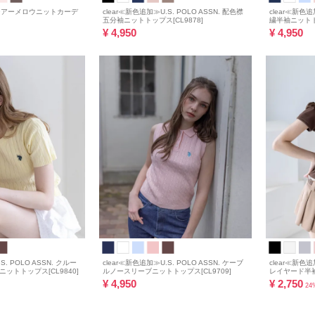
≫シアーメロウニットカーデ
clear≪新色追加≫U.S. POLO ASSN. 配色襟
clear≪新色追
五分袖ニットトップス[CL9878]
繍半袖ニットトッ
¥
4,950
¥
4,950
S. POLO ASSN. クルー
clear≪新色追加≫U.S. POLO ASSN. ケーブ
clear≪新
ットトップス[CL9840]
ルノースリーブニットトップス[CL9709]
レイヤード半袖
¥
4,950
¥
2,750
24