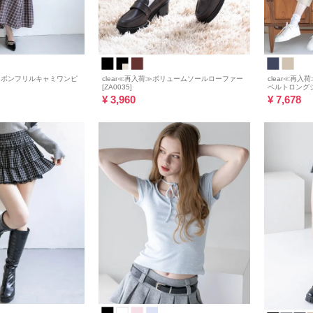
≫リボンフリルキャミワンピ
clear≪再入荷≫ボリュームソールローファー
clear≪再入荷
[ZA0035]
ベルトロングシ
¥
3,960
¥
7,678