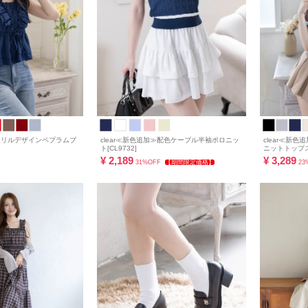
≫フリルデザインペプラムブ
clear≪新色追加≫配色ケーブル半袖ポロニッ
clear≪新
ト[CL9732]
ニットトップス[
¥
2,189
¥
3,289
31%OFF
【期間限定価格】
23