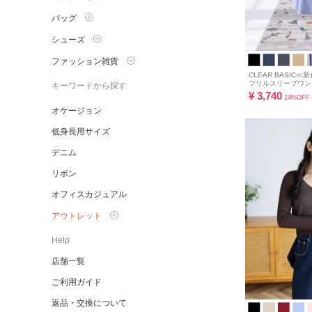
バッグ
シューズ
ファッション雑貨
CLEAR BASIC
フリルスリーブワンピー
キーワードから探す
¥
3,740
24%OFF
オケージョン
低身長用サイズ
デニム
リボン
オフィスカジュアル
アウトレット
Help
店舗一覧
ご利用ガイド
返品・交換について