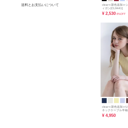
送料とお支払いについて
clear≪新色追加
ィガン[CL9441]
¥
2,530
8%OFF
clear≪新色追加≫U.
ネックケーブル半袖ニ
¥
4,950