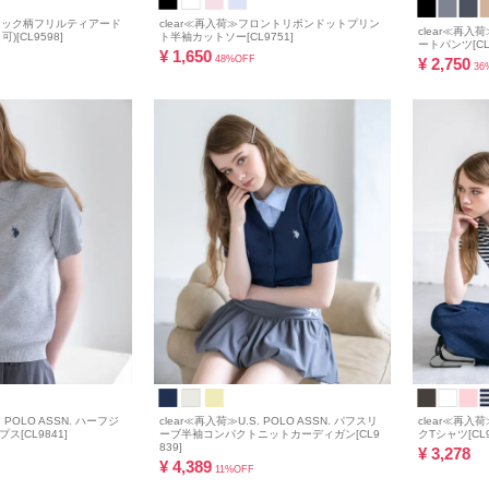
チェック柄フリルティアード
clear≪再入荷≫フロントリボンドットプリン
clear≪再
[CL9598]
ト半袖カットソー[CL9751]
ートパンツ[CL9
¥
1,650
48%OFF
¥
2,750
36
. POLO ASSN. ハーフジ
clear≪再入荷≫U.S. POLO ASSN. パフスリ
clear≪再入荷
[CL9841]
ーブ半袖コンパクトニットカーディガン[CL9
クTシャツ[CL9
839]
¥
3,278
¥
4,389
11%OFF