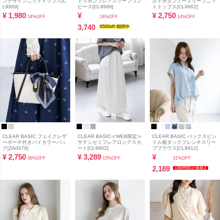
ンデザインニットトップス[C
ドリボンフレアスリーブワン
ルドボタンノースリーブニッ
L9969]
ピース[CL9989]
トトップス[CL9962]
¥
1,980
¥
¥
2,750
54%OFF
24%OFF
14%OFF
3,740
¥500off 期間中
CLEAR BASIC フェイクレザ
CLEAR BASIC≪WEB限定≫
CLEAR BASIC バックスピン
ーポーチ付きバイカラーバッ
サテンセミフレアロングスカ
ドル裾タックフレンチスリー
グ[ZA0079]
ート[CL9902]
ブブラウス[CL9912]
¥
2,750
¥
3,289
¥
36%OFF
15%OFF
31%OFF
2,189
【期間限定価格】