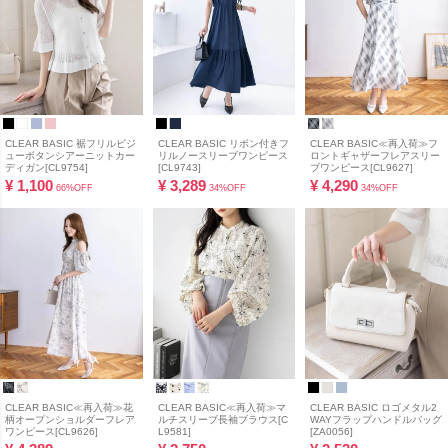
CLEAR BASIC 裾フリルビジ
CLEAR BASIC リボン付きフ
CLEAR BASIC≪再入荷≫フ
ューボタンシアーニットカー
リルノースリーブワンピース
ロントギャザーフレアスリー
ディガン[CL9754]
[CL9743]
ブワンピース[CL9627]
¥
1,100
¥
3,289
¥
4,290
66%OFF
34%OFF
34%OFF
CLEAR BASIC≪再入荷≫花
CLEAR BASIC≪再入荷≫マ
CLEAR BASIC ロゴメタル2
柄オープンショルダーフレア
ルチスリーブ長袖ブラウス[C
WAYフラップハンドルバッグ
ワンピース[CL9626]
L9581]
[ZA0056]