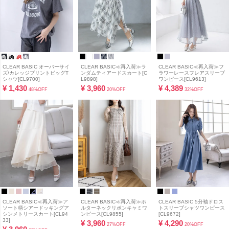
CLEAR BASIC オーバーサイ
CLEAR BASIC≪再入荷≫ラ
CLEAR BASIC≪再入荷≫フ
ズ/カレッジプリントビッグT
ンダムティアードスカート[C
ラワーレースフレアスリーブ
シャツ[CL9700]
L9898]
ワンピース[CL9613]
¥
1,430
¥
3,960
¥
4,389
48%OFF
20%OFF
32%OFF
CLEAR BASIC≪再入荷≫ア
CLEAR BASIC≪再入荷≫ホ
CLEAR BASIC 5分袖ドロス
ソート柄シアードッキングア
ルターネックリボンキャミワ
トスリーブシャツワンピース
シンメトリースカート[CL94
ンピース[CL9855]
[CL9672]
33]
¥
3,960
¥
4,290
27%OFF
20%OFF