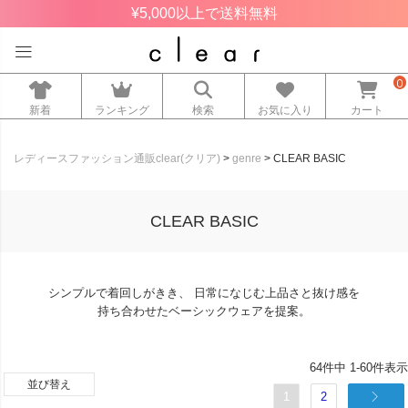
¥5,000以上で送料無料
0
新着
ランキング
検索
お気に入り
カート
レディースファッション通販clear(クリア)
genre
CLEAR BASIC
CLEAR BASIC
シンプルで着回しがきき、 日常になじむ上品さと抜け感を
持ち合わせたベーシックウェアを提案。
64
件中
1
-
60
件表示
並び替え
1
2