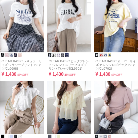
CLEAR BASIC レギュラーサ
CLEAR BASIC ビッグフレン
CLEAR BASIC オーバーサイ
イズ/フラワープリントTシャ
チ/フレンチスリーブロゴプ
ズ/カレッジロゴビックTシャ
ツ[CL9698]
リントTシャツ[CL9701]
ツ[CL9702]
¥
1,430
¥
1,430
¥
1,430
48%OFF
48%OFF
48%OFF