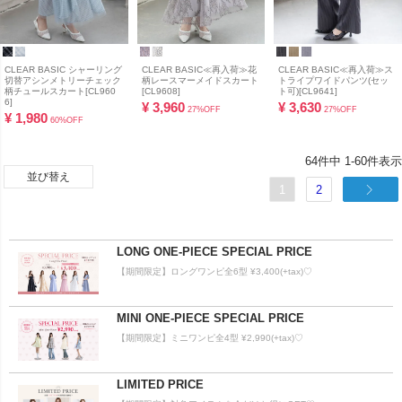
CLEAR BASIC シャーリング
CLEAR BASIC≪再入荷≫花
CLEAR BASIC≪再入荷≫ス
切替アシンメトリーチェック
柄レースマーメイドスカート
トライプワイドパンツ(セッ
柄チュールスカート[CL960
[CL9608]
ト可)[CL9641]
6]
¥
3,960
¥
3,630
27%OFF
27%OFF
¥
1,980
60%OFF
64
件中
1
-
60
件表示
並び替え
1
2
LONG ONE-PIECE SPECIAL PRICE
【期間限定】ロングワンピ全6型 ¥3,400(+tax)♡
MINI ONE-PIECE SPECIAL PRICE
【期間限定】ミニワンピ全4型 ¥2,990(+tax)♡
LIMITED PRICE