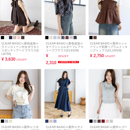
CLEAR BASIC≪新色追加≫
CLEAR BASIC≪新色追加≫
CLEAR BASIC≪新作≫シャ
ラインストーン付きボウタイ
オープンショルダーフレアス
ーリング切替ペプラムドッキ
リボンティアードブラウス[C
リーブブラウス[CL9109]
ングトップス[CL10029]
L9756]
¥
¥
2,750
28%OFF
14%OFF
¥
3,630
15%OFF
2,310
【期間限定価格】
CLEAR BASIC≪新作≫リボ
CLEAR BASIC≪新作≫サイ
CLEAR BASIC≪新作≫ゴー