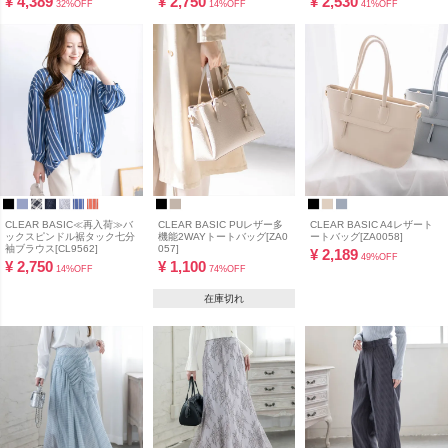
¥
4,389
¥
2,750
¥
2,530
32%OFF
14%OFF
41%OFF
CLEAR BASIC≪再入荷≫バ
CLEAR BASIC PUレザー多
CLEAR BASIC A4レザート
ックスピンドル裾タック七分
機能2WAYトートバッグ[ZA0
ートバッグ[ZA0058]
袖ブラウス[CL9562]
057]
¥
2,189
49%OFF
¥
2,750
¥
1,100
14%OFF
74%OFF
在庫切れ