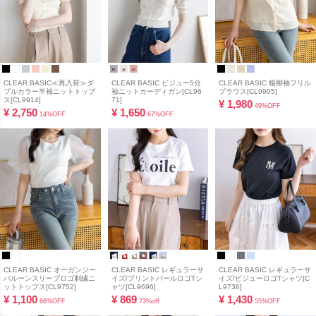
CLEAR BASIC≪再入荷≫ダ
CLEAR BASIC ビジュー5分
CLEAR BASIC 楊柳袖フリル
ブルカラー半袖ニットトップ
袖ニットカーディガン[CL96
ブラウス[CL9905]
ス[CL9914]
71]
¥
1,980
49%OFF
¥
2,750
¥
1,650
14%OFF
67%OFF
CLEAR BASIC オーガンジー
CLEAR BASIC レギュラーサ
CLEAR BASIC レギュラーサ
バルーンスリーブロゴ刺繍ニ
イズ/プリントパールロゴTシ
イズ/ビジューロゴTシャツ[C
ットトップス[CL9752]
ャツ[CL9696]
L9736]
¥
1,100
¥
869
¥
1,430
66%OFF
73%off
55%OFF