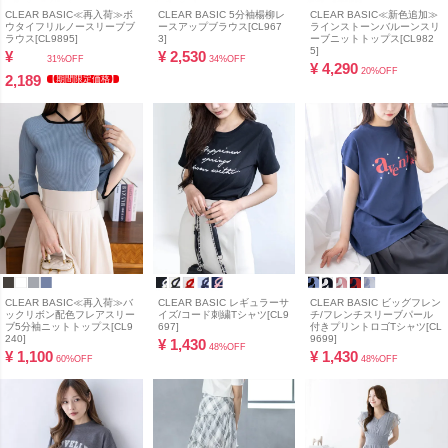
CLEAR BASIC≪再入荷≫ボ
CLEAR BASIC 5分袖楊柳レ
CLEAR BASIC≪新色追加≫
ウタイフリルノースリーブブ
ースアップブラウス[CL967
ラインストーンバルーンスリ
ラウス[CL9895]
3]
ーブニットトップス[CL982
5]
¥
¥
2,530
31%OFF
34%OFF
¥
4,290
20%OFF
2,189
【期間限定価格】
CLEAR BASIC≪再入荷≫バ
CLEAR BASIC レギュラーサ
CLEAR BASIC ビッグフレン
ックリボン配色フレアスリー
イズ/コード刺繍Tシャツ[CL9
チ/フレンチスリーブパール
ブ5分袖ニットトップス[CL9
697]
付きプリントロゴTシャツ[CL
240]
9699]
¥
1,430
48%OFF
¥
1,100
¥
1,430
60%OFF
48%OFF