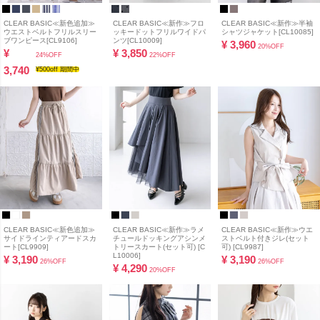
CLEAR BASIC≪新色追加≫
CLEAR BASIC≪新作≫フロ
CLEAR BASIC≪新作≫半袖
ウエストベルトフリルスリー
ッキードットフリルワイドパ
シャツジャケット[CL10085]
ブワンピース[CL9106]
ンツ[CL10009]
¥
3,960
20%OFF
¥
¥
3,850
24%OFF
22%OFF
3,740
¥500off 期間中
CLEAR BASIC≪新色追加≫
CLEAR BASIC≪新作≫ラメ
CLEAR BASIC≪新作≫ウエ
サイドラインティアードスカ
チュールドッキングアシンメ
ストベルト付きジレ(セット
ート[CL9909]
トリースカート(セット可) [C
可) [CL9987]
L10006]
¥
3,190
¥
3,190
26%OFF
26%OFF
¥
4,290
20%OFF