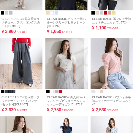
CLEAR BASIC≪再入荷≫ラ
CLEAR BASIC ビジュー襟バ
CLEAR BASIC 裾フレア半袖
メチュールフリルロングスカ
ルーンスリーブヒヨクシャツ
ニットチュニック[CL9724]
ート[CL9833]
[CL9826]
¥
1,100
74%OFF
¥
3,960
¥
1,650
27%OFF
62%OFF
CLEAR BASIC≪再入荷≫タ
CLEAR BASIC≪再入荷≫パ
CLEAR BASIC パワショル半
ックデザインワイドパンツ
フスリーブビジューボタンニ
袖ニットカーディガン[CL97
(セット可)[CL9467]
ットカーディガン[CL9718]
46]
¥
3,630
¥
2,750
¥
2,530
44%OFF
29%OFF
30%OFF