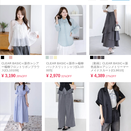
CLEAR BASIC≪新作≫シア
CLEAR BASIC≪新作≫楊柳
［動画］CLEAR BASIC≪新
ー楊柳フロントリボンブラウ
バックスリットシャツ[CL10
色追加≫アシンメトリーマー
ス[CL10109]
005]
メイドスカート[CL9610]
¥
3,190
¥
2,970
¥
4,389
26%OFF
31%OFF
27%OFF