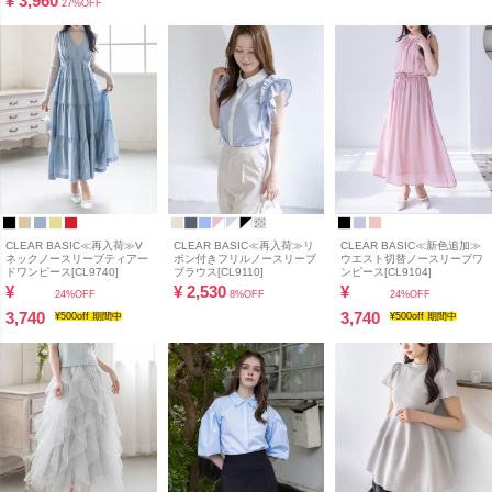
¥
3,960
27%OFF
CLEAR BASIC≪再入荷≫V
CLEAR BASIC≪再入荷≫リ
CLEAR BASIC≪新色追加≫
ネックノースリーブティアー
ボン付きフリルノースリーブ
ウエスト切替ノースリーブワ
ドワンピース[CL9740]
ブラウス[CL9110]
ンピース[CL9104]
¥
¥
2,530
¥
24%OFF
8%OFF
24%OFF
3,740
3,740
¥500off 期間中
¥500off 期間中