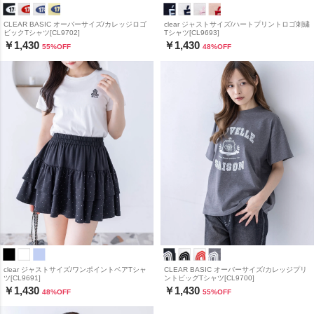
CLEAR BASIC オーバーサイズ/カレッジロゴ
clear ジャストサイズ/ハートプリントロゴ刺繍
ビックTシャツ[CL9702]
Tシャツ[CL9693]
￥1,430
￥1,430
55
%OFF
48
%OFF
clear ジャストサイズ/ワンポイントベアTシャ
CLEAR BASIC オーバーサイズ/カレッジプリ
ツ[CL9691]
ントビッグTシャツ[CL9700]
￥1,430
￥1,430
48
%OFF
55
%OFF