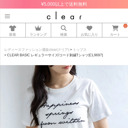
¥5,000以上で送料無料
0
新着
ランキング
検索
お気に入り
カート
レディースファッション通販clear(クリア)
トップス
CLEAR BASIC レギュラーサイズ/コード刺繍Tシャツ[CL9697]