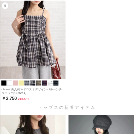
clear≪再入荷≫ドロストデザインバルーンチ
ュニック[CL9254]
￥2,750
24
%OFF
トップスの新着アイテム