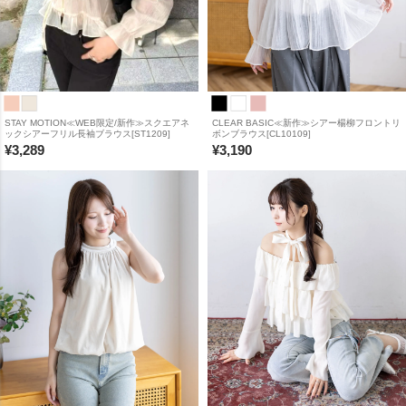
STAY MOTION≪WEB限定/新作≫スクエアネ
CLEAR BASIC≪新作≫シアー楊柳フロントリ
ックシアーフリル長袖ブラウス[ST1209]
ボンブラウス[CL10109]
¥
3,289
¥
3,190