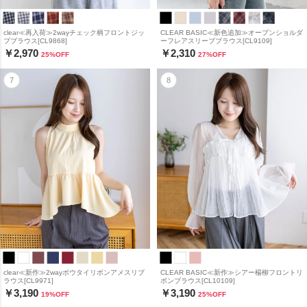
clear≪再入荷≫2wayチェック柄フロントジッ
CLEAR BASIC≪新色追加≫オープンショルダ
プブラウス[CL9868]
ーフレアスリーブブラウス[CL9109]
￥2,970
￥2,310
25
%OFF
27
%OFF
clear≪新作≫2wayボウタイリボンアメスリブ
CLEAR BASIC≪新作≫シアー楊柳フロントリ
ラウス[CL9971]
ボンブラウス[CL10109]
￥3,190
￥3,190
19
%OFF
25
%OFF