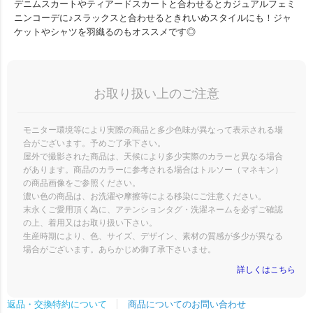
デニムスカートやティアードスカートと合わせるとカジュアルフェミ
ニンコーデに♪スラックスと合わせるときれいめスタイルにも！ジャ
ケットやシャツを羽織るのもオススメです◎
お取り扱い上のご注意
モニター環境等により実際の商品と多少色味が異なって表示される場
合がございます。予めご了承下さい。
屋外で撮影された商品は、天候により多少実際のカラーと異なる場合
があります。商品のカラーに参考される場合はトルソー（マネキン）
の商品画像をご参照ください。
濃い色の商品は、お洗濯や摩擦等による移染にご注意ください。
末永くご愛用頂く為に、アテンションタグ・洗濯ネームを必ずご確認
の上、着用又はお取り扱い下さい。
生産時期により、色、サイズ、デザイン、素材の質感が多少が異なる
場合がございます。あらかじめ御了承下さいませ。
詳しくはこちら
商品についてのお問い合わせ
返品・交換特約について