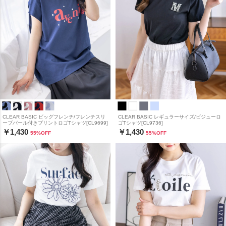
CLEAR BASIC ビッグフレンチ/フレンチスリ
CLEAR BASIC レギュラーサイズ/ビジューロ
ーブパール付きプリントロゴTシャツ[CL9699]
ゴTシャツ[CL9736]
￥1,430
￥1,430
55
%OFF
55
%OFF