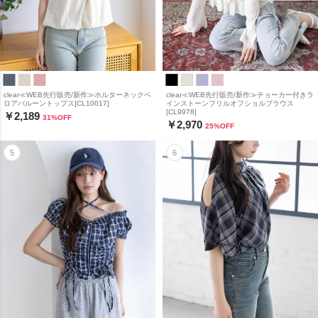
clear≪WEB先行販売/新作≫ホルターネックベ
clear≪WEB先行販売/新作≫チョーカー付きラ
ロアバルーントップス[CL10017]
インストーンフリルオフショルブラウス
[CL9978]
￥2,189
31
%OFF
￥2,970
25
%OFF