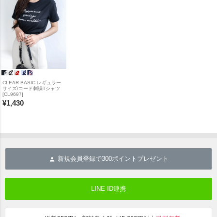
CLEAR BASIC レギュラー
サイズ/コード刺繍Tシャツ
[CL9697]
¥
1,430
新規会員登録で
300
ポイントプレゼント
LINE ID連携