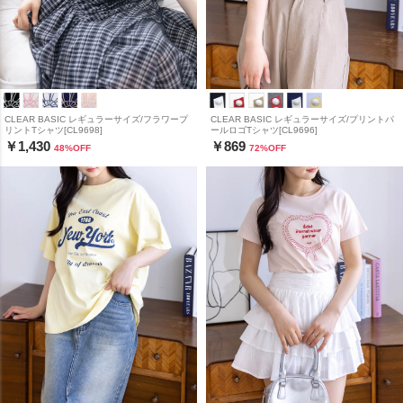
CLEAR BASIC レギュラーサイズ/フラワープ
CLEAR BASIC レギュラーサイズ/プリントパ
リントTシャツ[CL9698]
ールロゴTシャツ[CL9696]
￥1,430
￥869
48
%OFF
72
%OFF