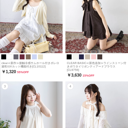
clear≪新作≫接触冷感サムホール付きボレロ
CLEAR BASIC≪新色追加≫ラインストーン付
速乾/UVカット機能付き[CL10112]
きボウタイリボンティアードブラウス
[CL9756]
￥1,320
55
%OFF
￥3,630
15
%OFF