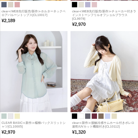
clear≪WEB先行販売/新作≫ホルターネックベ
clear≪WEB先行販売/新作≫チョーカー付きラ
ロアバルーントップス[CL10017]
インストーンフリルオフショルブラウス
[CL9978]
¥
2,189
¥
2,970
CLEAR BASIC≪新作≫楊柳バックスリットシ
clear≪新作≫接触冷感サムホール付きボレロ
ャツ[CL10005]
速乾/UVカット機能付き[CL10112]
¥
2,970
¥
1,320