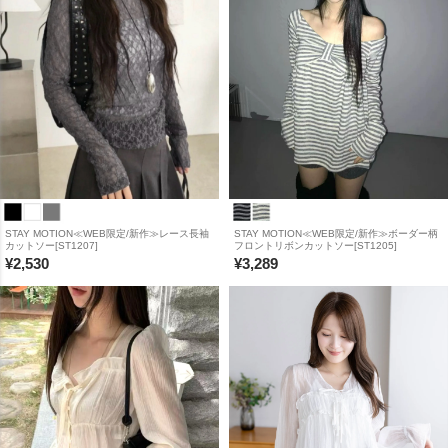
STAY MOTION≪WEB限定/新作≫レース長袖
STAY MOTION≪WEB限定/新作≫ボーダー柄
カットソー[ST1207]
フロントリボンカットソー[ST1205]
¥
2,530
¥
3,289