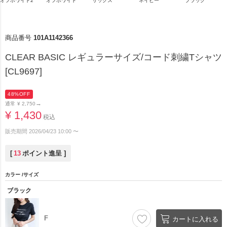
オフホワイト2
オフホワイト
サックス
ネイビー
ブラック
商品番号
101A1142366
CLEAR BASIC レギュラーサイズ/コード刺繍Tシャツ
[CL9697]
48%OFF
→
通常
¥
2,750
¥
1,430
税込
販売期間
2026/04/23 10:00
〜
[
13
ポイント進呈 ]
カラー
サイズ
ブラック
F
カートに入れる