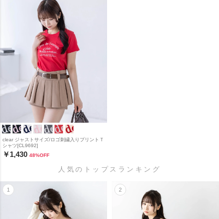
clear ジャストサイズ/ロゴ刺繍入りプリントＴ
シャツ[CL9692]
￥1,430
48
%OFF
人気のトップスランキング