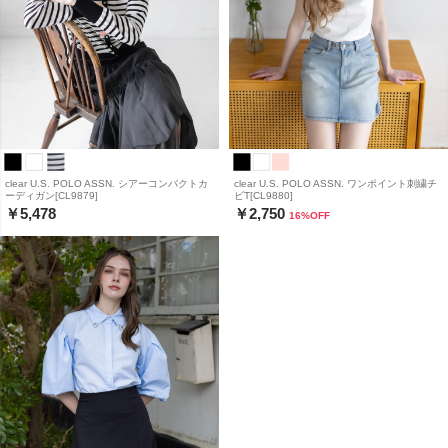
clear U.S. POLO ASSN. シアーコンパクトカ
clear U.S. POLO ASSN. ワンポイント刺繍チ
ーディガン[CL9879]
ビT[CL9880]
￥5,478
￥2,750
16
%OFF