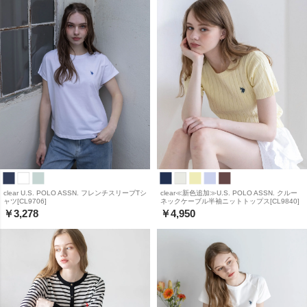
clear U.S. POLO ASSN. フレンチスリーブTシ
clear≪新色追加≫U.S. POLO ASSN. クルー
ャツ[CL9706]
ネックケーブル半袖ニットトップス[CL9840]
￥3,278
￥4,950