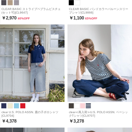
CLEAR BASIC ストライプペプラムビスチェ
CLEAR BASIC バンドカラーバルーンスリー
(セット可)[CL9647]
ブシャツ[CL9866]
￥2,970
￥1,100
40
%OFF
65
%OFF
clear U.S. POLO ASSN. 鹿の子ポロシャツ
clear≪再入荷≫U.S. POLO ASSN. ベーシッ
[CL9704]
クTシャツ[CL9707]
￥4,378
￥3,278