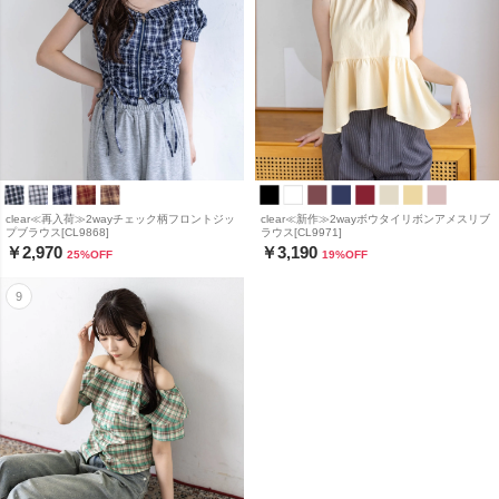
clear≪再入荷≫2wayチェック柄フロントジッ
clear≪新作≫2wayボウタイリボンアメスリブ
プブラウス[CL9868]
ラウス[CL9971]
￥2,970
￥3,190
25
%OFF
19
%OFF