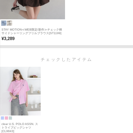
STAY MOTION≪WEB限定/新作≫チェック柄
サイドシャーリングフリルブラウス[ST1199]
¥
3,289
チェックしたアイテム
clear U.S. POLO ASSN. ス
トライプビッグシャツ
[CL9843]