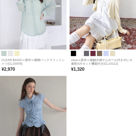
CLEAR BASIC≪新作≫楊柳バックスリットシ
clear≪新作≫接触冷感サムホール付きボレロ
ャツ[CL10005]
速乾/UVカット機能付き[CL10112]
¥
2,970
¥
1,320