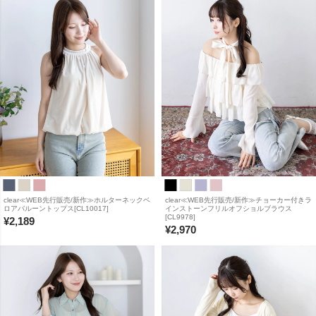
clear≪WEB先行販売/新作≫ホルターネックベ
clear≪WEB先行販売/新作≫チョーカー付きラ
ロアバルーントップス[CL10017]
インストーンフリルオフショルブラウス
[CL9978]
¥
2,189
¥
2,970