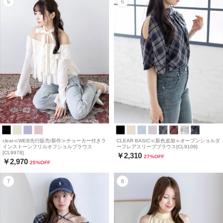
clear≪WEB先行販売/新作≫チョーカー付きラ
CLEAR BASIC≪新色追加≫オープンショルダ
インストーンフリルオフショルブラウス
ーフレアスリーブブラウス[CL9109]
[CL9978]
￥2,310
27
%OFF
￥2,970
25
%OFF