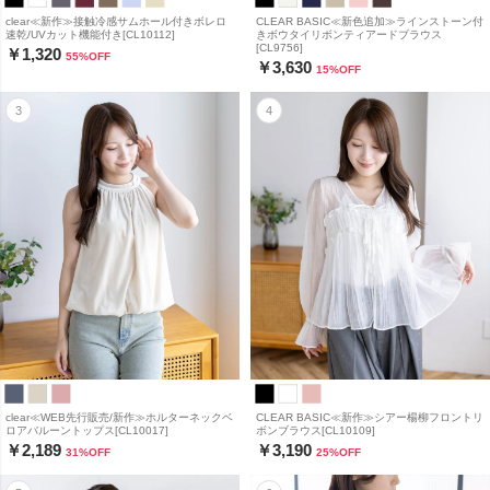
clear≪新作≫接触冷感サムホール付きボレロ
CLEAR BASIC≪新色追加≫ラインストーン付
速乾/UVカット機能付き[CL10112]
きボウタイリボンティアードブラウス
[CL9756]
￥1,320
55
%OFF
￥3,630
15
%OFF
clear≪WEB先行販売/新作≫ホルターネックベ
CLEAR BASIC≪新作≫シアー楊柳フロントリ
ロアバルーントップス[CL10017]
ボンブラウス[CL10109]
￥2,189
￥3,190
31
%OFF
25
%OFF