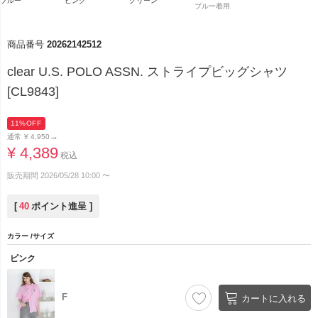
ブルー
ピンク
グリーン
ブルー着用
商品番号
20262142512
clear U.S. POLO ASSN. ストライプビッグシャツ
[CL9843]
11%OFF
→
通常
¥
4,950
¥
4,389
税込
販売期間
2026/05/28 10:00
〜
[
40
ポイント進呈 ]
カラー
サイズ
ピンク
F
カートに入れる