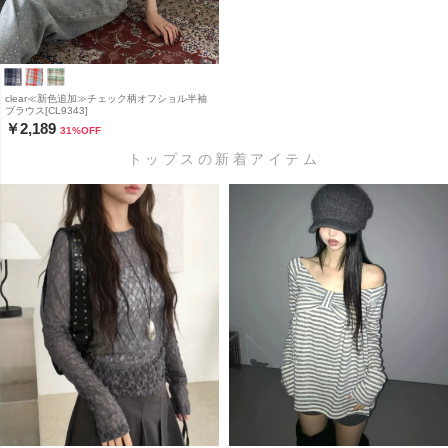
clear≪新色追加≫チェック柄オフショル半袖
ブラウス[CL9343]
￥2,189
31
%OFF
トップスの新着アイテム