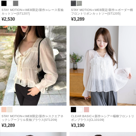
STAY MOTION≪WEB限定/新作≫レース長袖
STAY MOTION≪WEB限定/新作≫ボーダー柄
カットソー[ST1207]
フロントリボンカットソー[ST1205]
¥
2,530
¥
3,289
STAY MOTION≪WEB限定/新作≫スクエアネ
CLEAR BASIC≪新作≫シアー楊柳フロントリ
ックシアーフリル長袖ブラウス[ST1209]
ボンブラウス[CL10109]
¥
3,289
¥
3,190