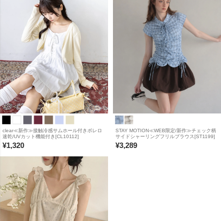
clear≪新作≫接触冷感サムホール付きボレロ
STAY MOTION≪WEB限定/新作≫チェック柄
速乾/UVカット機能付き[CL10112]
サイドシャーリングフリルブラウス[ST1199]
¥
1,320
¥
3,289