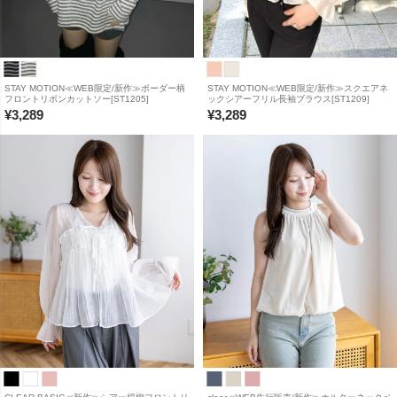
STAY MOTION≪WEB限定/新作≫ボーダー柄
STAY MOTION≪WEB限定/新作≫スクエアネ
フロントリボンカットソー[ST1205]
ックシアーフリル長袖ブラウス[ST1209]
¥
3,289
¥
3,289