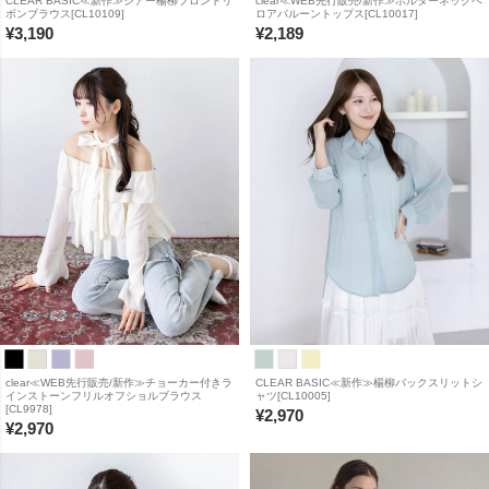
CLEAR BASIC≪新作≫シアー楊柳フロントリ
clear≪WEB先行販売/新作≫ホルターネックベ
ボンブラウス[CL10109]
ロアバルーントップス[CL10017]
¥
3,190
¥
2,189
clear≪WEB先行販売/新作≫チョーカー付きラ
CLEAR BASIC≪新作≫楊柳バックスリットシ
インストーンフリルオフショルブラウス
ャツ[CL10005]
[CL9978]
¥
2,970
¥
2,970