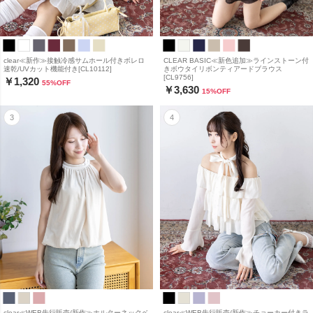
clear≪新作≫接触冷感サムホール付きボレロ
CLEAR BASIC≪新色追加≫ラインストーン付
速乾/UVカット機能付き[CL10112]
きボウタイリボンティアードブラウス
[CL9756]
￥1,320
55
%OFF
￥3,630
15
%OFF
clear≪WEB先行販売/新作≫ホルターネックベ
clear≪WEB先行販売/新作≫チョーカー付きラ