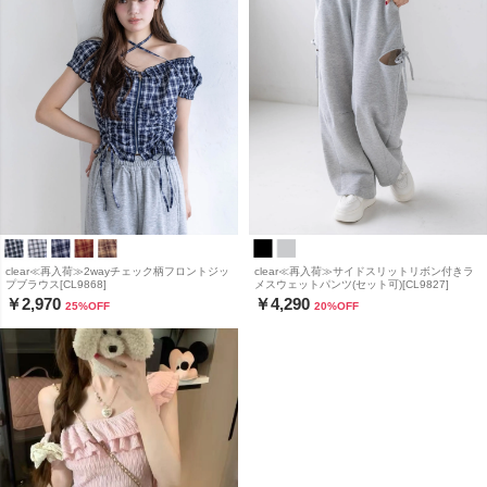
clear≪再入荷≫2wayチェック柄フロントジッ
clear≪再入荷≫サイドスリットリボン付きラ
プブラウス[CL9868]
メスウェットパンツ(セット可)[CL9827]
￥2,970
￥4,290
25
%OFF
20
%OFF