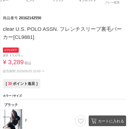
グレー
ピンク
ブラック
オフホワイト
グレー着用
商品番号
20162142550
clear U.S. POLO ASSN. フレンチスリーブ裏毛パー
カー[CL9881]
40%OFF
→
通常
¥
5,478
¥
3,289
税込
販売期間
2026/05/25 10:00
〜
[
30
ポイント進呈 ]
カラー
サイズ
ブラック
F
カートに入れる