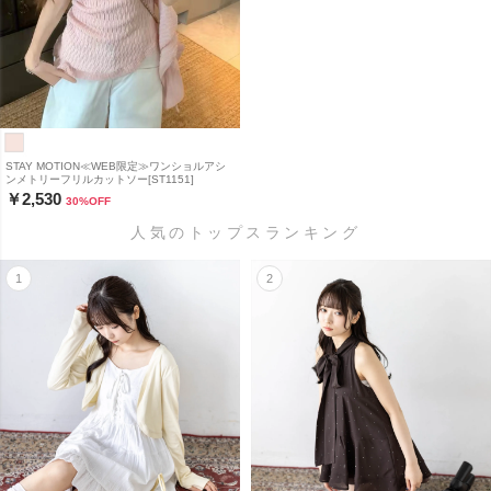
STAY MOTION≪WEB限定≫ワンショルアシ
ンメトリーフリルカットソー[ST1151]
￥2,530
30
%OFF
人気のトップスランキング