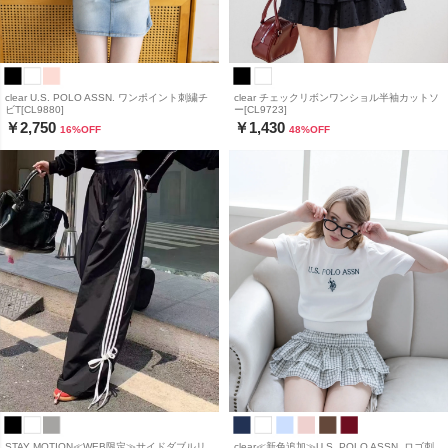
clear U.S. POLO ASSN. ワンポイント刺繍チ
clear チェックリボンワンショル半袖カットソ
ビT[CL9880]
ー[CL9723]
￥2,750
￥1,430
16
%OFF
48
%OFF
STAY MOTION≪WEB限定≫サイドダブルリ
clear≪新色追加≫U.S. POLO ASSN. ロゴ刺