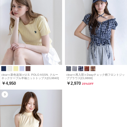
clear≪新色追加≫U.S. POLO ASSN. クルー
clear≪再入荷≫2wayチェック柄フロントジッ
ネックケーブル半袖ニットトップス[CL9840]
プブラウス[CL9868]
￥4,950
￥2,970
25
%OFF