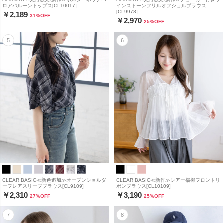
ロアバルーントップス[CL10017]
インストーンフリルオフショルブラウス
[CL9978]
￥2,189
31
%OFF
￥2,970
25
%OFF
CLEAR BASIC≪新色追加≫オープンショルダ
CLEAR BASIC≪新作≫シアー楊柳フロントリ
ーフレアスリーブブラウス[CL9109]
ボンブラウス[CL10109]
￥2,310
￥3,190
27
%OFF
25
%OFF