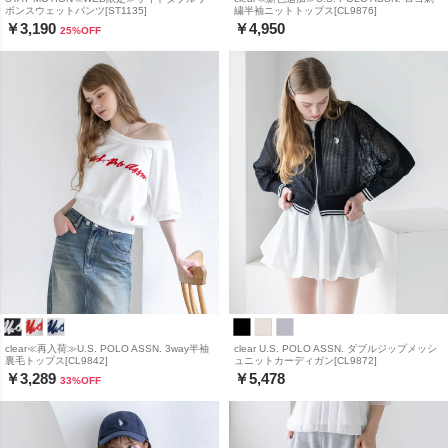
ボンスウェットパンツ[ST1135]
繍半袖ニットトップス[CL9876]
￥3,190
￥4,950
25
%OFF
clear≪再入荷≫U.S. POLO ASSN. 3way半袖
clear U.S. POLO ASSN. ダブルジップメッシ
裏毛トップス[CL9842]
ュニットカーディガン[CL9872]
￥3,289
￥5,478
33
%OFF