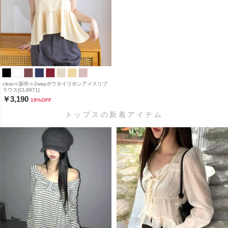
clear≪新作≫2wayボウタイリボンアメスリブ
ラウス[CL9971]
￥3,190
19
%OFF
トップスの新着アイテム