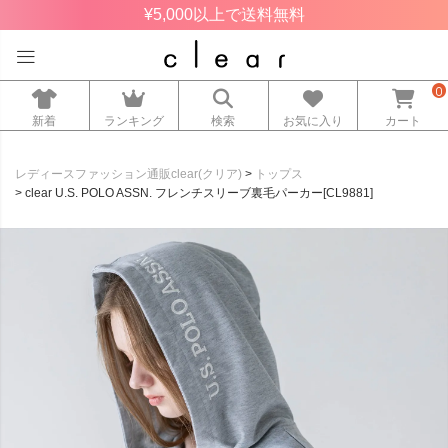
¥5,000以上で送料無料
0
新着
ランキング
検索
お気に入り
カート
レディースファッション通販clear(クリア)
トップス
clear U.S. POLO ASSN. フレンチスリーブ裏毛パーカー[CL9881]