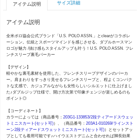
サイズ詳細
アイテム説明
アイテム説明
全米ポロ協会公式ブランド「U.S. POLO ASSN.」とclearがコラボレ
ーション。伝統とスポーツマインドを感じさせる、ダブルホースマン
ロゴが魅力 /抜け感もスタイルアップも叶う！U.S. POLO ASSN. フレ
ンチスリーブ裏毛パーカー
【デザイン】
軽やかな裏毛素材を使用した、フレンチスリーブデザインのパーカ
ー。肩まわりをすっきり見せるフレンチスリーブと、程よくコンパク
トな丈感で、カジュアルながらも女性らしいシルエットに仕上げまし
た♪ダブルジップ仕様で、開け方次第で印象チェンジが楽しめるのも
ポイント◎
【コーディネート】
カラーによっては（商品番号：
203G1-133853/2段ティアードスウェッ
トミニスカート(セット可)
）、（商品番号：
203A1-010269/ラインスト
ーン2段ティアードスウェットミニスカート(セット可)
）とセットアッ
プとしても着用可能です♪ハイウエストデニムと合わせれば脚長効果