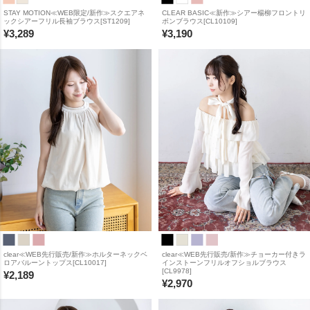
STAY MOTION≪WEB限定/新作≫スクエアネ
CLEAR BASIC≪新作≫シアー楊柳フロントリ
ックシアーフリル長袖ブラウス[ST1209]
ボンブラウス[CL10109]
¥
3,289
¥
3,190
clear≪WEB先行販売/新作≫ホルターネックベ
clear≪WEB先行販売/新作≫チョーカー付きラ
ロアバルーントップス[CL10017]
インストーンフリルオフショルブラウス
[CL9978]
¥
2,189
¥
2,970