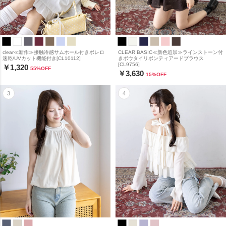
clear≪新作≫接触冷感サムホール付きボレロ
CLEAR BASIC≪新色追加≫ラインストーン付
速乾/UVカット機能付き[CL10112]
きボウタイリボンティアードブラウス
[CL9756]
￥1,320
55
%OFF
￥3,630
15
%OFF