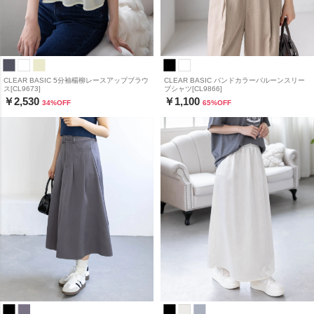
CLEAR BASIC 5分袖楊柳レースアップブラウ
CLEAR BASIC バンドカラーバルーンスリー
ス[CL9673]
ブシャツ[CL9866]
￥2,530
￥1,100
34
%OFF
65
%OFF