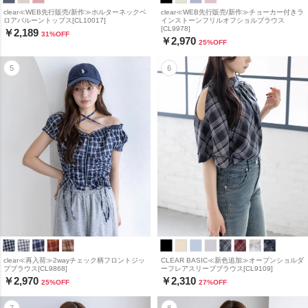
clear≪WEB先行販売/新作≫ホルターネックベ
clear≪WEB先行販売/新作≫チョーカー付きラ
ロアバルーントップス[CL10017]
インストーンフリルオフショルブラウス
[CL9978]
￥2,189
31
%OFF
￥2,970
25
%OFF
clear≪再入荷≫2wayチェック柄フロントジッ
CLEAR BASIC≪新色追加≫オープンショルダ
プブラウス[CL9868]
ーフレアスリーブブラウス[CL9109]
￥2,970
￥2,310
25
%OFF
27
%OFF