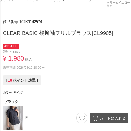
クリームイエロー
アイボリー
サックス
ブラック
クリームイエロー
着用
商品番号
102K1142574
CLEAR BASIC 楊柳袖フリルブラウス[CL9905]
49%OFF
→
通常
¥
3,850
¥
1,980
税込
販売期間
2026/04/10 10:00
〜
[
18
ポイント進呈 ]
カラー
サイズ
ブラック
F
カートに入れる