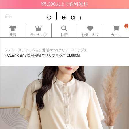
¥5,000以上で送料無料
0
新着
ランキング
検索
お気に入り
カート
レディースファッション通販clear(クリア)
トップス
CLEAR BASIC 楊柳袖フリルブラウス[CL9905]