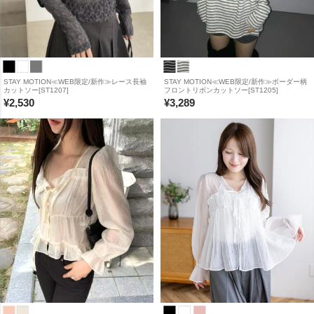
STAY MOTION≪WEB限定/新作≫レース長袖
STAY MOTION≪WEB限定/新作≫ボーダー柄
カットソー[ST1207]
フロントリボンカットソー[ST1205]
¥
2,530
¥
3,289