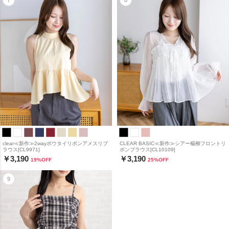
clear≪新作≫2wayボウタイリボンアメスリブ
CLEAR BASIC≪新作≫シアー楊柳フロントリ
ラウス[CL9971]
ボンブラウス[CL10109]
￥3,190
￥3,190
19
%OFF
25
%OFF