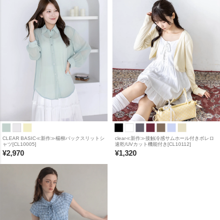
CLEAR BASIC≪新作≫楊柳バックスリットシ
clear≪新作≫接触冷感サムホール付きボレロ
ャツ[CL10005]
速乾/UVカット機能付き[CL10112]
¥
2,970
¥
1,320