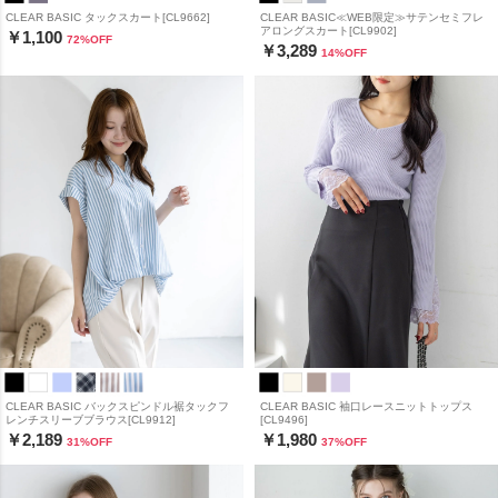
CLEAR BASIC タックスカート[CL9662]
CLEAR BASIC≪WEB限定≫サテンセミフレ
アロングスカート[CL9902]
￥1,100
72
%OFF
￥3,289
14
%OFF
CLEAR BASIC バックスピンドル裾タックフ
CLEAR BASIC 袖口レースニットトップス
レンチスリーブブラウス[CL9912]
[CL9496]
￥2,189
￥1,980
31
%OFF
37
%OFF