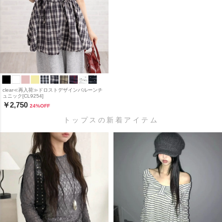
clear≪再入荷≫ドロストデザインバルーンチ
ュニック[CL9254]
￥2,750
24
%OFF
トップスの新着アイテム