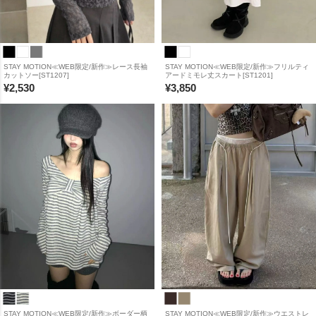
STAY MOTION≪WEB限定/新作≫レース長袖
STAY MOTION≪WEB限定/新作≫フリルティ
カットソー[ST1207]
アードミモレ丈スカート[ST1201]
¥
2,530
¥
3,850
STAY MOTION≪WEB限定/新作≫ボーダー柄
STAY MOTION≪WEB限定/新作≫ウエストレ