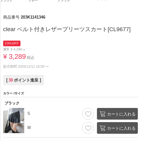
ブラック
グレー
ブラウン
商品番号
203K1141346
clear ベルト付きレザープリーツスカート[CL9677]
23%OFF
→
通常
¥
4,290
¥
3,289
税込
販売期間
2025/12/11 10:00
〜
[
30
ポイント進呈 ]
カラー
サイズ
ブラック
S
カートに入れる
M
カートに入れる