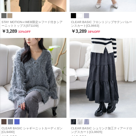
STAY MOTION≪WEB限定≫フード付きシア
CLEAR BASIC フロントジップサテンバルー
ーニットトップス[ST1109]
ンスカート[CL9663]
￥3,289
￥3,289
33
%OFF
38
%OFF
CLEAR BASIC シャギーニットカーディガン
CLEAR BASIC シュリンク加工ティアードロ
[CL9490]
ングスカート[CL9605]