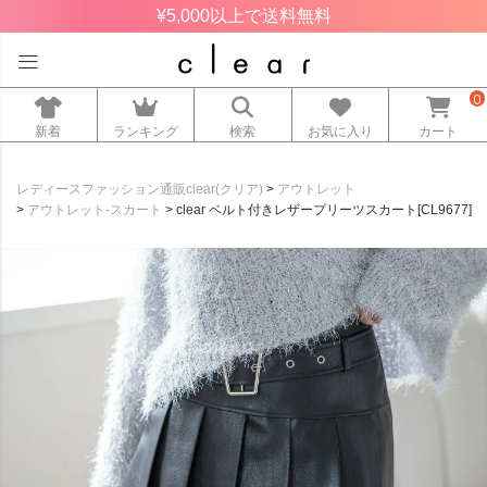
¥5,000以上で送料無料
0
新着
ランキング
検索
お気に入り
カート
レディースファッション通販clear(クリア)
アウトレット
アウトレット-スカート
clear ベルト付きレザープリーツスカート[CL9677]