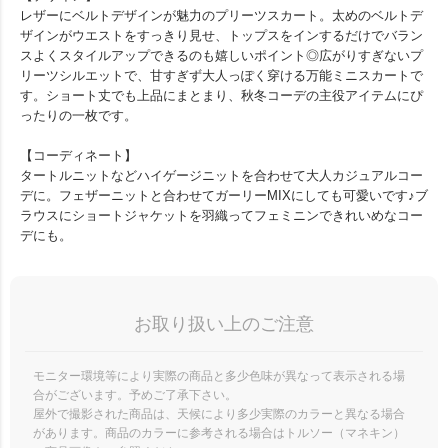
レザーにベルトデザインが魅力のプリーツスカート。太めのベルトデ
ザインがウエストをすっきり見せ、トップスをインするだけでバラン
スよくスタイルアップできるのも嬉しいポイント◎広がりすぎないプ
リーツシルエットで、甘すぎず大人っぽく穿ける万能ミニスカートで
す。ショート丈でも上品にまとまり、秋冬コーデの主役アイテムにぴ
ったりの一枚です。
【コーディネート】
タートルニットなどハイゲージニットを合わせて大人カジュアルコー
デに。フェザーニットと合わせてガーリーMIXにしても可愛いです♪ブ
ラウスにショートジャケットを羽織ってフェミニンできれいめなコー
デにも。
お取り扱い上のご注意
モニター環境等により実際の商品と多少色味が異なって表示される場
合がございます。予めご了承下さい。
屋外で撮影された商品は、天候により多少実際のカラーと異なる場合
があります。商品のカラーに参考される場合はトルソー（マネキン）