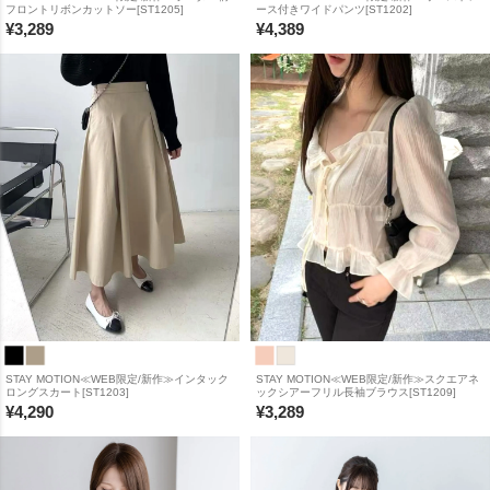
フロントリボンカットソー[ST1205]
ース付きワイドパンツ[ST1202]
¥
3,289
¥
4,389
STAY MOTION≪WEB限定/新作≫インタック
STAY MOTION≪WEB限定/新作≫スクエアネ
ロングスカート[ST1203]
ックシアーフリル長袖ブラウス[ST1209]
¥
4,290
¥
3,289