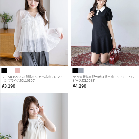
CLEAR BASIC≪新作≫シアー楊柳フロントリ
clear≪新作≫配色ポロ襟半袖ニットミニワン
ボンブラウス[CL10109]
ピース[CL9988]
¥
3,190
¥
4,290