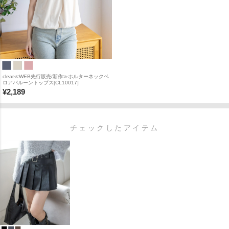
clear≪WEB先行販売/新作≫ホルターネックベ
ロアバルーントップス[CL10017]
¥
2,189
チェックしたアイテム