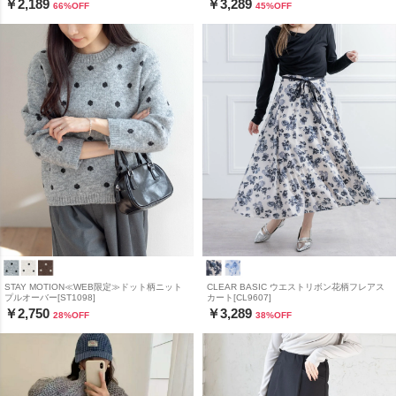
￥2,189
￥3,289
66
%OFF
45
%OFF
STAY MOTION≪WEB限定≫ドット柄ニット
CLEAR BASIC ウエストリボン花柄フレアス
プルオーバー[ST1098]
カート[CL9607]
￥2,750
￥3,289
28
%OFF
38
%OFF