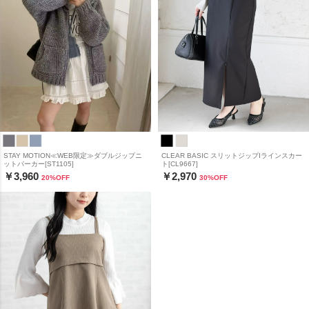
STAY MOTION≪WEB限定≫ダブルジップニ
CLEAR BASIC スリットジップIラインスカー
ットパーカー[ST1105]
ト[CL9667]
￥3,960
￥2,970
20
%OFF
30
%OFF