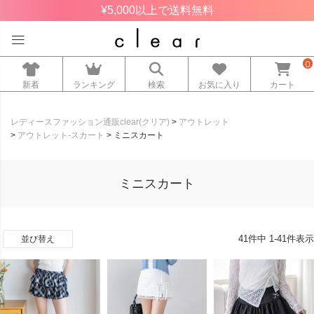
¥5,000以上で送料無料
0
新着
ランキング
検索
お気に入り
カート
レディースファッション通販clear(クリア)
アウトレット
アウトレット-スカート
ミニスカート
ミニスカート
41
件中
1
-
41
件表示
並び替え