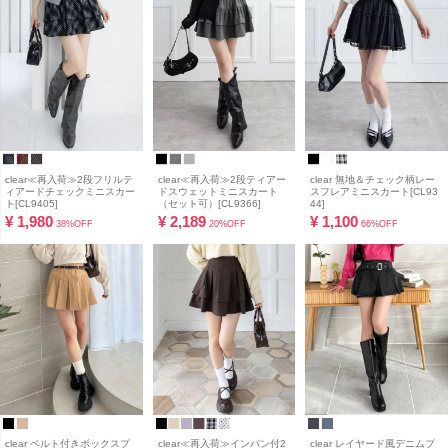
clear≪再入荷≫2段フリルテ
clear≪再入荷≫2段ティアー
clear 無地＆チェック柄レー
ィアードチェックミニスカー
ドスウェットミニスカート
スフレアミニスカート[CL93
ト[CL9405]
（セット可）[CL9366]
44]
¥
1,980
¥
2,189
¥
1,100
38%OFF
20%OFF
66%OFF
clear ベルト付きボックスプ
clear≪再入荷≫インパン付2
clear レイヤード風デニムプ