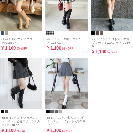
clear 台形デニムミニスカー
clear チェック柄ミニスコー
clear インパン付きボックス
ト[CL8967]
ト[CL8713]
プリーツミニスカート[CL86
68]
¥
1,100
¥
1,100
60%OFF
63％OFF
¥
1,100
57%OFF
clear インパン付きリボンシ
clear インパン付き八枚ハギ
ャーリング切替プリーツスカ
ミニスカート(セット可)[CL8
ート[CL8667]
762]
¥
1,100
¥
1,100
66%OFF
60%OFF