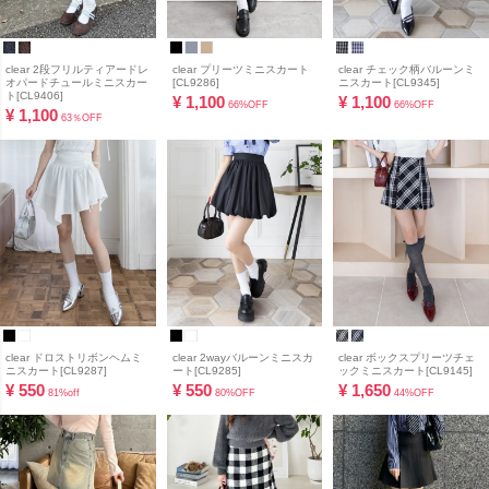
clear 2段フリルティアードレ
clear プリーツミニスカート
clear チェック柄バルーンミ
オパードチュールミニスカー
[CL9286]
ニスカート[CL9345]
ト[CL9406]
¥
1,100
¥
1,100
66%OFF
66%OFF
¥
1,100
63％OFF
clear ドロストリボンヘムミ
clear 2wayバルーンミニスカ
clear ボックスプリーツチェ
ニスカート[CL9287]
ート[CL9285]
ックミニスカート[CL9145]
¥
550
¥
550
¥
1,650
81%off
80%OFF
44%OFF