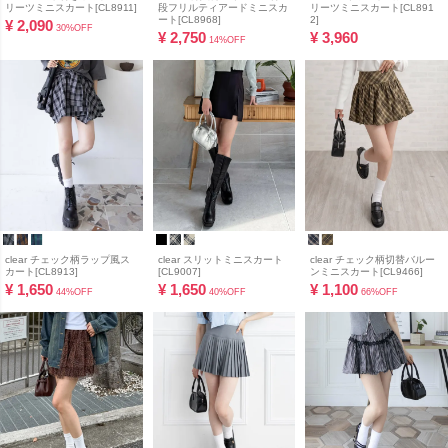
リーツミニスカート[CL8911]
段フリルティアードミニスカ
リーツミニスカート[CL891
ート[CL8968]
2]
¥
2,090
30%OFF
¥
2,750
¥
3,960
14%OFF
clear チェック柄ラップ風ス
clear スリットミニスカート
clear チェック柄切替バルー
カート[CL8913]
[CL9007]
ンミニスカート[CL9466]
¥
1,650
¥
1,650
¥
1,100
44%OFF
40%OFF
66%OFF