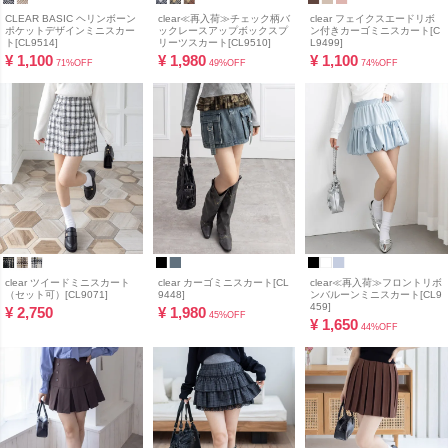
CLEAR BASIC ヘリンボーン
clear≪再入荷≫チェック柄バ
clear フェイクスエードリボ
ポケットデザインミニスカー
ックレースアップボックスプ
ン付きカーゴミニスカート[C
ト[CL9514]
リーツスカート[CL9510]
L9499]
¥
1,100
¥
1,980
¥
1,100
71%OFF
49%OFF
74%OFF
clear ツイードミニスカート
clear カーゴミニスカート[CL
clear≪再入荷≫フロントリボ
（セット可）[CL9071]
9448]
ンバルーンミニスカート[CL9
459]
¥
2,750
¥
1,980
45%OFF
¥
1,650
44%OFF