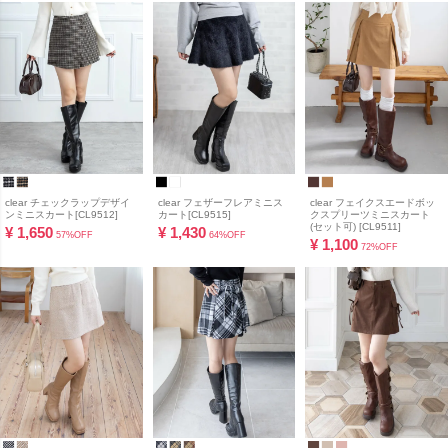
clear チェックラップデザイ
clear フェザーフレアミニス
clear フェイクスエードボッ
ンミニスカート[CL9512]
カート[CL9515]
クスプリーツミニスカート
(セット可) [CL9511]
¥
1,650
¥
1,430
57%OFF
64%OFF
¥
1,100
72%OFF