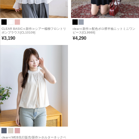
CLEAR BASIC≪新作≫シアー楊柳フロントリ
clear≪新作≫配色ポロ襟半袖ニットミニワン
ボンブラウス[CL10109]
ピース[CL9988]
¥
3,190
¥
4,290
clear≪WEB先行販売/新作≫ホルターネックベ