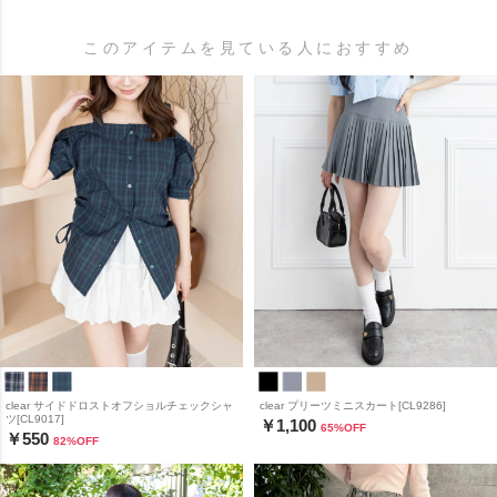
このアイテムを見ている人におすすめ
clear サイドドロストオフショルチェックシャ
clear プリーツミニスカート[CL9286]
ツ[CL9017]
￥1,100
65
%OFF
￥550
82
%OFF