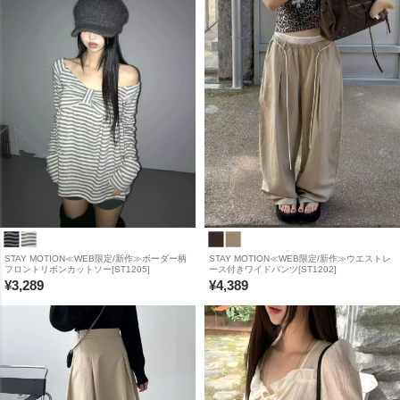
STAY MOTION≪WEB限定/新作≫ボーダー柄
STAY MOTION≪WEB限定/新作≫ウエストレ
フロントリボンカットソー[ST1205]
ース付きワイドパンツ[ST1202]
¥
3,289
¥
4,389