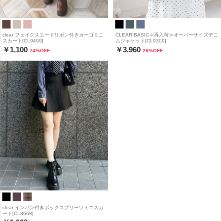
clear フェイクスエードリボン付きカーゴミニ
CLEAR BASIC≪再入荷≫オーバーサイズデニ
スカート[CL9499]
ムジャケット[CL9309]
￥1,100
￥3,960
74
%OFF
26
%OFF
clear インパン付きボックスプリーツミニスカ
ート[CL8668]