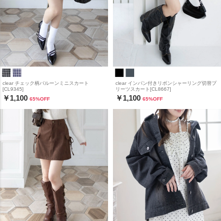
clear チェック柄バルーンミニスカート
clear インパン付きリボンシャーリング切替プ
[CL9345]
リーツスカート[CL8667]
￥1,100
￥1,100
65
%OFF
65
%OFF