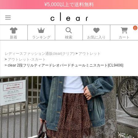
¥5,000以上で送料無料
0
新着
ランキング
検索
お気に入り
カート
レディースファッション通販clear(クリア)
アウトレット
アウトレット-スカート
clear 2段フリルティアードレオパードチュールミニスカート[CL9406]