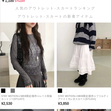
￥1,100
57
%OFF
人気のアウトレット-スカートランキング
アウトレット-スカートの新着アイテム
STAY MOTION≪WEB限定/新作≫レース長袖
STAY MOTION≪WEB限定/新作≫フリルティ
カットソー[ST1207]
アードミモレ丈スカート[ST1201]
¥
2,530
¥
3,850