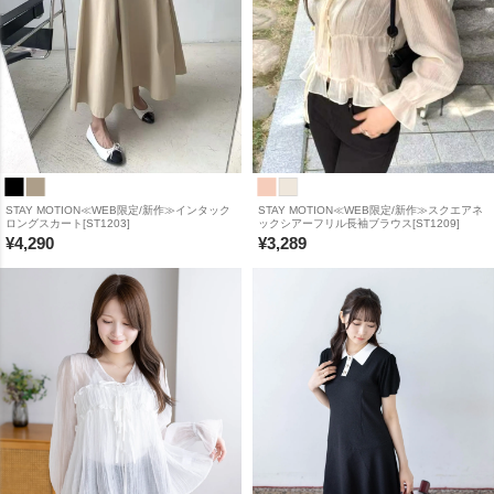
STAY MOTION≪WEB限定/新作≫インタック
STAY MOTION≪WEB限定/新作≫スクエアネ
ロングスカート[ST1203]
ックシアーフリル長袖ブラウス[ST1209]
¥
4,290
¥
3,289