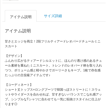
サイズ詳細
アイテム説明
アイテム説明
甘さとエッジを両立！2段フリルティアードレオパードチュールミニ
スカート
【デザイン】
ふんわり広がるティアードシルエットに、ほんのり透け感のあるチュ
ール素材を重ねたミニスカート。トレンドのレオパード柄を取り入れ
つつ、ボリューム感と軽やかさでガーリーさもキープ。1枚で存在感
たっぷりの主役級アイテムです♪
【コーディネート】
ショート丈トップス×ロングブーツで韓国っぽストリートに！スウェ
ットやライダースを合わせれば、甘すぎないバランスでこなれ感アッ
プ。シンプルなTシャツに合わせても一気に垢抜けスタイルに仕上が
ります◎