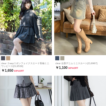
clear ２wayリボンフェイクスエード長袖ミニ
clear 台形デニムミニスカート[CL8967]
ワンピース[CL9539]
￥1,100
60
%OFF
￥1,650
69
%OFF