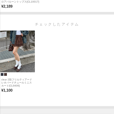
ロアバルーントップス[CL10017]
¥
2,189
チェックしたアイテム
clear 2段フリルティアード
レオパードチュールミニス
カート[CL9406]
¥
1,100