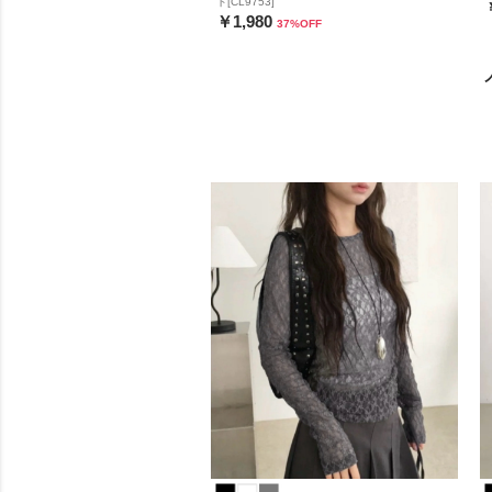
ト[CL9753]
￥1,980
37
%OFF