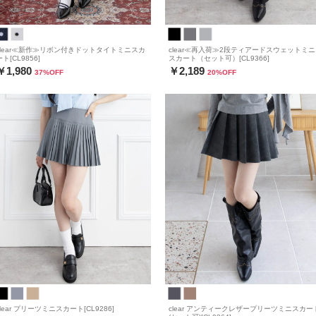
clear≪新作≫リボン付きドットタイトミニスカ
clear≪再入荷≫2段ティアードスウェットミニ
ート[CL9856]
スカート（セット可）[CL9366]
￥1,980
￥2,189
37
%OFF
20
%OFF
clear プリーツミニスカート[CL9286]
clear アンティークレザープリーツミニスカー