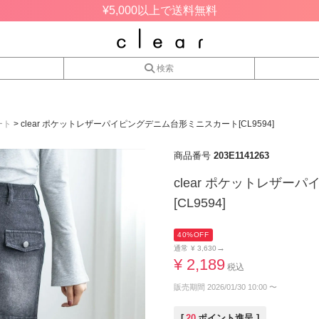
¥5,000以上で送料無料
検索
ート
clear ポケットレザーパイピングデニム台形ミニスカート[CL9594]
商品番号
203E1141263
clear ポケットレザ
[CL9594]
40%OFF
→
通常
¥
3,630
¥
2,189
税込
販売期間
2026/01/30 10:00
〜
[
20
ポイント進呈 ]