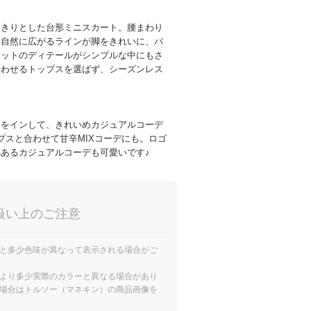
っきりとした台形ミニスカート。腰まわり
て自然に広がるラインが脚をきれいに、バ
ケットのディテールがシンプルな中にもさ
合わせるトップスを選ばず、シーズンレス
。
ーをインして、きれいめカジュアルコーデ
プスと合わせて甘辛MIXコーデにも。ロゴ
あるカジュアルコーデも可愛いです♪
扱い上のご注意
と多少色味が異なって表示される場合がご
より多少実際のカラーと異なる場合があり
場合はトルソー（マネキン）の商品画像を