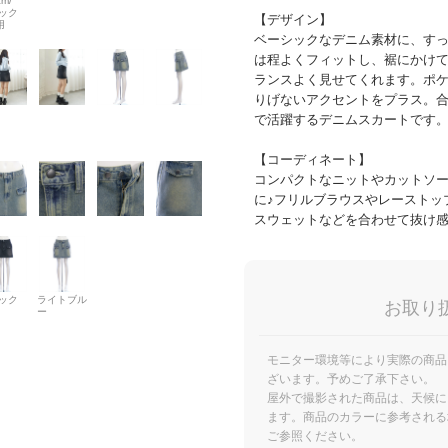
cm/
ック
【デザイン】
用
ベーシックなデニム素材に、す
は程よくフィットし、裾にかけ
ランスよく見せてくれます。ポ
りげないアクセントをプラス。
で活躍するデニムスカートです
【コーディネート】
コンパクトなニットやカットソ
に♪フリルブラウスやレーストッ
スウェットなどを合わせて抜け感
ック
ライトブル
お取り
ー
モニター環境等により実際の商品
ざいます。予めご了承下さい。
屋外で撮影された商品は、天候に
ます。商品のカラーに参考される
ご参照ください。