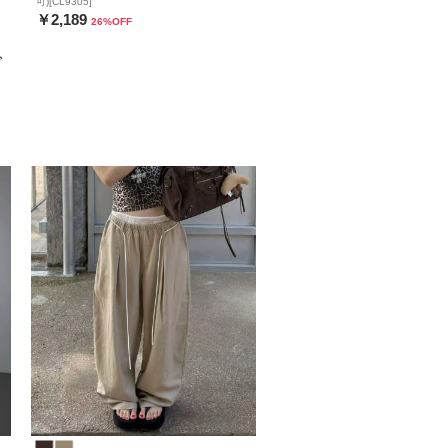
可)[CL9305]
￥2,189
26
%OFF
グ