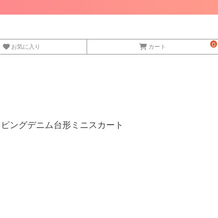
0
お気に入り
カート
ーパイピングデニム台形ミニスカート