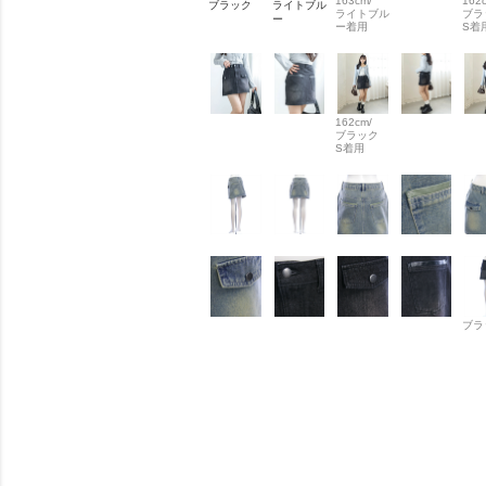
163cm/
162
ブラック
ライトブル
ライトブル
ブラ
ー
ー着用
S着
162cm/
ブラック
S着用
ブラ