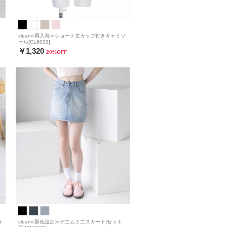
clear≪再入荷≫ショート丈カップ付きキャミソ
ール[CL8032]
￥1,320
20
%OFF
ト
clear≪新色追加≫デニムミニスカート(セット