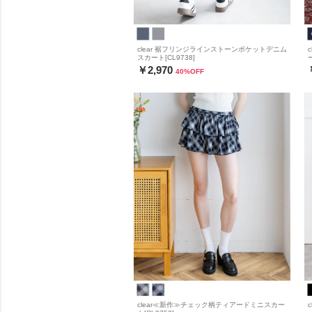
clear 裾フリンジラインストーンポケットデニム
スカート[CL9738]
￥2,970
40
%OFF
clear≪新作≫チェック柄ティアードミニスカー