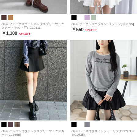
clear フェイクスエードボックスプリーツミニ
clear サークルロゴプリントTシャツ[CL9095]
スカート(セット可) [CL9511]
￥550
66
%OFF
￥1,100
72
%OFF
clear インパン付きボックスプリーツミニスカ
clear レース付きサイドシャーリングロゴロン
ート[CL8668]
T[CL9354]