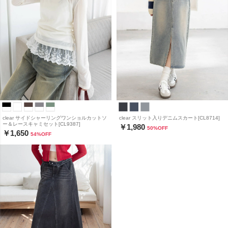
clear サイドシャーリングワンショルカットソ
clear スリット入りデニムスカート[CL8714]
ー＆レースキャミセット[CL9387]
￥1,980
50
%OFF
￥1,650
54
%OFF