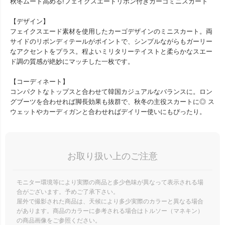
秋冬ムード高める!フェイクスエードリボン付きカーゴミニスカート
【デザイン】
フェイクスエード素材を使用したカーゴデザインのミニスカート。両
サイドのリボンディテールがポイントで、シンプルながらもガーリー
なアクセントをプラス。程よいミリタリーテイストと柔らかなスエー
ド調の質感が絶妙にマッチした一枚です。
【コーディネート】
コンパクトなトップスと合わせて韓国カジュアルなバランスに。ロン
グブーツを合わせれば脚長効果も抜群で、秋冬の主役スカートに◎ ス
ウェットやカーディガンと合わせればデイリー使いにもぴったり。
お取り扱い上のご注意
モニター環境等により実際の商品と多少色味が異なって表示される場
合がございます。予めご了承下さい。
屋外で撮影された商品は、天候により多少実際のカラーと異なる場合
があります。商品のカラーに参考される場合はトルソー（マネキン）
の商品画像をご参照ください。