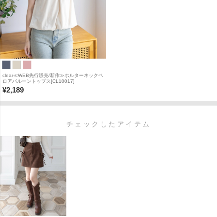
clear≪WEB先行販売/新作≫ホルターネックベ
ロアバルーントップス[CL10017]
¥
2,189
チェックしたアイテム