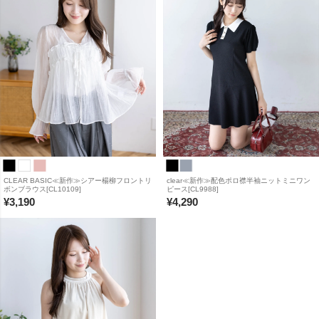
CLEAR BASIC≪新作≫シアー楊柳フロントリ
clear≪新作≫配色ポロ襟半袖ニットミニワン
ボンブラウス[CL10109]
ピース[CL9988]
¥
3,190
¥
4,290