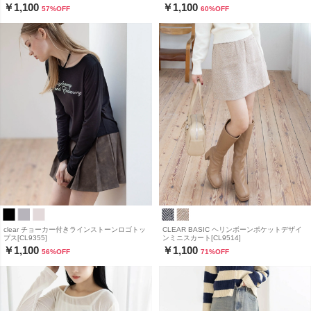
￥1,100
￥1,100
57
%OFF
60
%OFF
clear チョーカー付きラインストーンロゴトッ
CLEAR BASIC ヘリンボーンポケットデザイ
プス[CL9355]
ンミニスカート[CL9514]
￥1,100
￥1,100
56
%OFF
71
%OFF