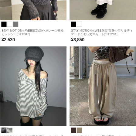
STAY MOTION≪WEB限定/新作≫レース長袖
STAY MOTION≪WEB限定/新作≫フリルティ
カットソー[ST1207]
アードミモレ丈スカート[ST1201]
¥
2,530
¥
3,850