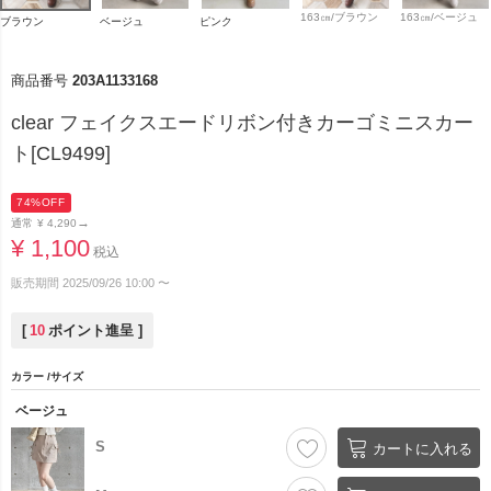
163㎝/ブラウン
163㎝/ベージュ
ブラウン
ベージュ
ピンク
商品番号
203A1133168
clear フェイクスエードリボン付きカーゴミニスカー
ト[CL9499]
74%OFF
→
通常
¥
4,290
¥
1,100
税込
販売期間
2025/09/26 10:00
〜
[
10
ポイント進呈 ]
カラー
サイズ
ベージュ
S
カートに入れる