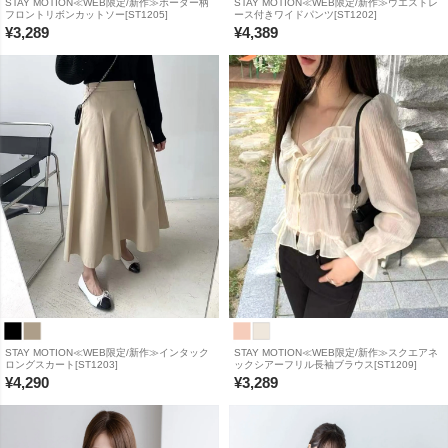
STAY MOTION≪WEB限定/新作≫ボーダー柄
STAY MOTION≪WEB限定/新作≫ウエストレ
フロントリボンカットソー[ST1205]
ース付きワイドパンツ[ST1202]
¥
3,289
¥
4,389
STAY MOTION≪WEB限定/新作≫インタック
STAY MOTION≪WEB限定/新作≫スクエアネ
ロングスカート[ST1203]
ックシアーフリル長袖ブラウス[ST1209]
¥
4,290
¥
3,289