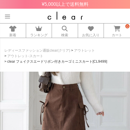
¥5,000以上で送料無料
0
新着
ランキング
検索
お気に入り
カート
レディースファッション通販clear(クリア)
アウトレット
アウトレット-スカート
clear フェイクスエードリボン付きカーゴミニスカート[CL9499]