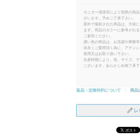
モニター環境等により実際の商品
ざいます。予めご了承下さい。
屋外で撮影された商品は、天候に
ます。商品のカラーに参考される
ご参照ください。
濃い色の商品は、お洗濯や摩擦等
末永くご愛用頂く為に、アテンシ
着用又はお取り扱い下さい。
生産時期により、色、サイズ、デ
ございます。あらかじめ御了承下
商品
返品・交換特約について
レ