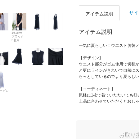
サイ
アイテム説明
アイテム説明
161cm/
ブラック
F着用
一気に夏らしい！ウエスト切替
【デザイン】
ウエスト部分がゴム使用で切替
と更にラインがきれいで自然に
らっとしているのでより夏らしい
【コーディネート】
ーグレ
気軽に1枚で着ていただいても◎
上品に合わせていただくとおし
お取り