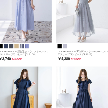
CLEAR BASIC≪新色追加≫ウエストベルトフ
CLEAR BASIC≪再入荷≫フラワーレースフレ
リルスリーブワンピース[CL9106]
アスリーブワンピース[CL9613]
￥3,740
￥4,389
24
%OFF
32
%OFF