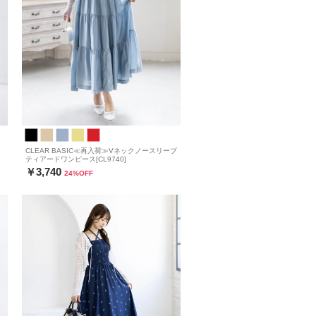
CLEAR BASIC≪再入荷≫Vネックノースリーブ
ティアードワンピース[CL9740]
￥3,740
24
%OFF