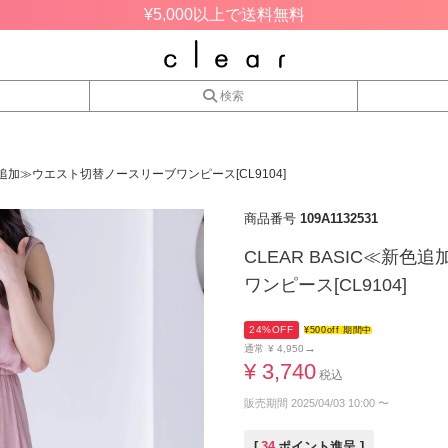
¥5,000以上で送料無料
検索
新色追加≫ウエスト切替ノースリーブワンピース[CL9104]
商品番号
109A1132531
CLEAR BASIC≪新
ワンピース[CL9104]
24%OFF
¥500off 期間中
→
通常
¥
4,950
¥
3,740
税込
販売期間
2025/04/03 10:00
〜
[
34
ポイント進呈 ]