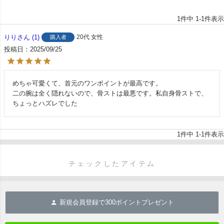
1
件中
1
-
1
件表示
りり
1
20代
女性
購入者
投稿日
2025/09/25
めちゃ可愛くて、首元のワンポイントが最高です。

二の腕は全く隠れないので、骨ストは最悪です。私自身骨ストで、
ちょっとハズレでした
1
件中
1
-
1
件表示
チェックしたアイテム
新規会員登録で
300
ポイントプレゼント