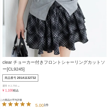
clear チョーカー付きフロントシャーリングカットソ
ー[CL9245]
商品番号
201A1132732
→
通常
¥
2,750
¥
1,100
税込
5.00
1