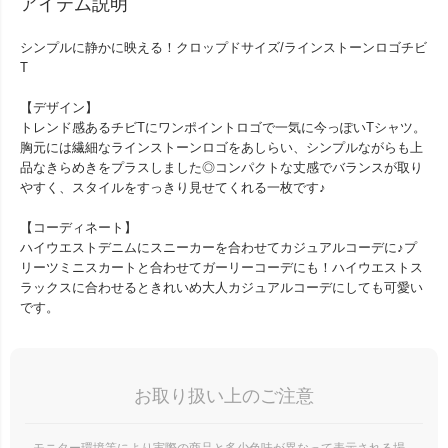
アイテム説明
シンプルに静かに映える！クロップドサイズ/ラインストーンロゴチビ
T
【デザイン】
トレンド感あるチビTにワンポイントロゴで一気に今っぽいTシャツ。
胸元には繊細なラインストーンロゴをあしらい、シンプルながらも上
品なきらめきをプラスしました◎コンパクトな丈感でバランスが取り
やすく、スタイルをすっきり見せてくれる一枚です♪
【コーディネート】
ハイウエストデニムにスニーカーを合わせてカジュアルコーデに♪プ
リーツミニスカートと合わせてガーリーコーデにも！ハイウエストス
ラックスに合わせるときれいめ大人カジュアルコーデにしても可愛い
です。
お取り扱い上のご注意
モニター環境等により実際の商品と多少色味が異なって表示される場