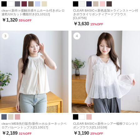
clear≪新作≫接触冷感サムホール付きボレロ
CLEAR BASIC≪新色追加≫ラインストーン付
速乾/UVカット機能付き[CL10112]
きボウタイリボンティアードブラウス
[CL9756]
￥1,320
55
%OFF
￥3,630
15
%OFF
clear≪WEB先行販売/新作≫ホルターネックベ
CLEAR BASIC≪新作≫シアー楊柳フロントリ
ロアバルーントップス[CL10017]
ボンブラウス[CL10109]
￥2,189
￥3,190
31
%OFF
25
%OFF