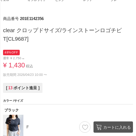
商品番号
201E1142356
clear クロップドサイズ/ラインストーンロゴチビ
T[CL9687]
48%OFF
→
通常
¥
2,750
¥
1,430
税込
販売期間
2026/04/23 10:00
〜
[
13
ポイント進呈 ]
カラー
サイズ
ブラック
F
カートに入れる