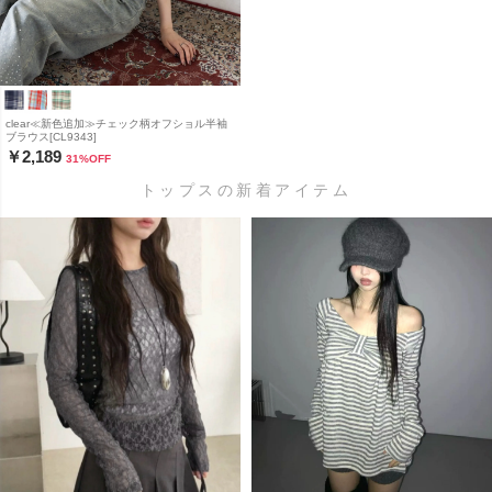
clear≪新色追加≫チェック柄オフショル半袖
ブラウス[CL9343]
￥2,189
31
%OFF
トップスの新着アイテム