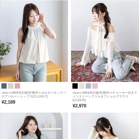
clear≪WEB先行販売/新作≫ホルターネックベ
clear≪WEB先行販売/新作≫チョーカー付きラ
ロアバルーントップス[CL10017]
インストーンフリルオフショルブラウス
[CL9978]
¥
2,189
¥
2,970