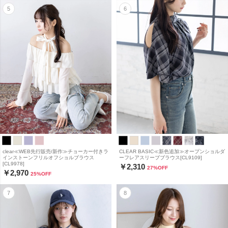
clear≪WEB先行販売/新作≫チョーカー付きラ
CLEAR BASIC≪新色追加≫オープンショルダ
インストーンフリルオフショルブラウス
ーフレアスリーブブラウス[CL9109]
[CL9978]
￥2,310
27
%OFF
￥2,970
25
%OFF