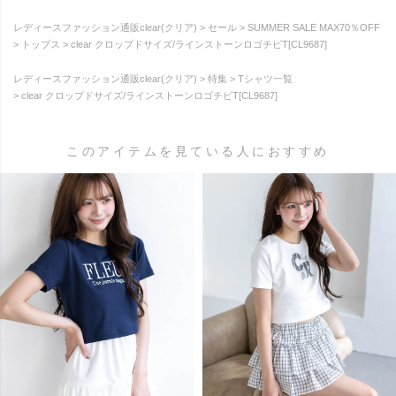
レディースファッション通販clear(クリア)
セール
SUMMER SALE MAX70％OFF
トップス
clear クロップドサイズ/ラインストーンロゴチビT[CL9687]
レディースファッション通販clear(クリア)
特集
Tシャツ一覧
clear クロップドサイズ/ラインストーンロゴチビT[CL9687]
このアイテムを見ている人におすすめ