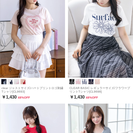
clear ジャストサイズ/ハートプリントロゴ刺繍
CLEAR BASIC レギュラーサイズ/フラワープ
Tシャツ[CL9693]
リントTシャツ[CL9698]
￥1,430
￥1,430
48
%OFF
48
%OFF