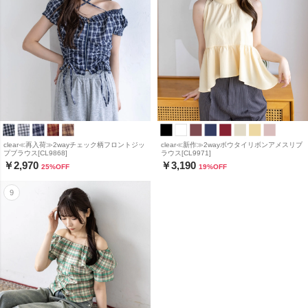
clear≪再入荷≫2wayチェック柄フロントジッ
clear≪新作≫2wayボウタイリボンアメスリブ
プブラウス[CL9868]
ラウス[CL9971]
￥2,970
￥3,190
25
%OFF
19
%OFF