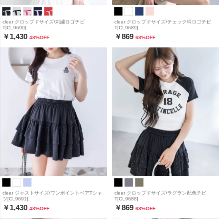
clear クロップドサイズ/刺繍ロゴチビ
clear クロップドサイズ/チェック柄ロゴチビ
T[CL9690]
T[CL9689]
￥1,430
￥869
48
%OFF
68
%OFF
clear ジャストサイズ/ワンポイントベアTシャ
clear クロップドサイズ/ラグラン配色チビ
ツ[CL9691]
T[CL9688]
￥1,430
￥869
48
%OFF
68
%OFF