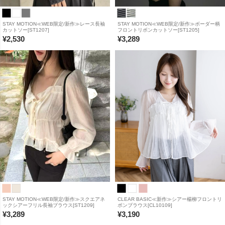
STAY MOTION≪WEB限定/新作≫レース長袖
STAY MOTION≪WEB限定/新作≫ボーダー柄
カットソー[ST1207]
フロントリボンカットソー[ST1205]
¥
2,530
¥
3,289
STAY MOTION≪WEB限定/新作≫スクエアネ
CLEAR BASIC≪新作≫シアー楊柳フロントリ
ックシアーフリル長袖ブラウス[ST1209]
ボンブラウス[CL10109]
¥
3,289
¥
3,190