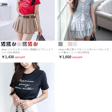
clear ジャストサイズ/ロゴ刺繍入りプリントＴ
clear≪再入荷≫フロントリボンレースレイヤ
シャツ[CL9692]
ード風カットソー[CL9903]
￥1,430
￥1,650
48
%OFF
54
%OFF