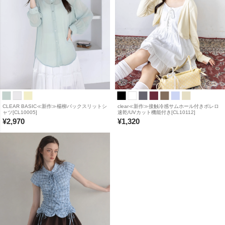
CLEAR BASIC≪新作≫楊柳バックスリットシ
clear≪新作≫接触冷感サムホール付きボレロ
ャツ[CL10005]
速乾/UVカット機能付き[CL10112]
¥
2,970
¥
1,320