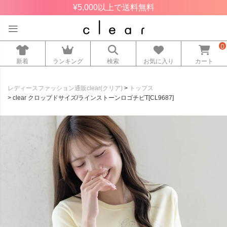
¥5,000以上で送料無料
0
新着
ランキング
検索
お気に入り
カート
レディースファッション通販clear(クリア)
トップス
clear クロップドサイズ/ラインストーンロゴチビT[CL9687]