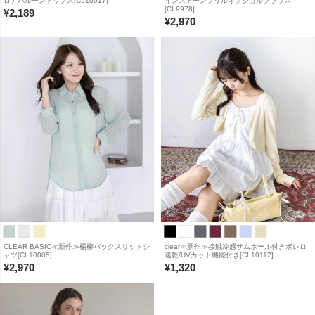
ロアバルーントップス[CL10017]
インストーンフリルオフショルブラウス
[CL9978]
¥
2,189
¥
2,970
CLEAR BASIC≪新作≫楊柳バックスリットシ
clear≪新作≫接触冷感サムホール付きボレロ
ャツ[CL10005]
速乾/UVカット機能付き[CL10112]
¥
2,970
¥
1,320