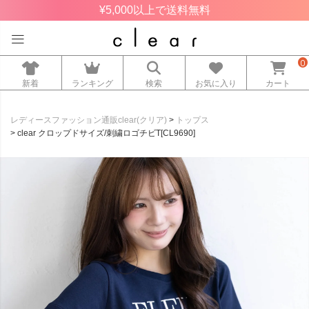
¥5,000以上で送料無料
0
新着
ランキング
検索
お気に入り
カート
レディースファッション通販clear(クリア)
トップス
clear クロップドサイズ/刺繍ロゴチビT[CL9690]