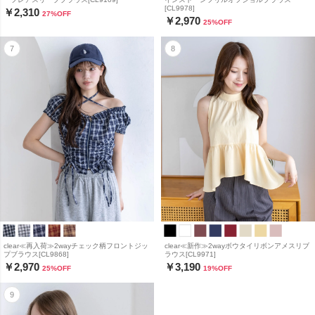
[CL9978]
￥2,310
27
%OFF
￥2,970
25
%OFF
clear≪再入荷≫2wayチェック柄フロントジッ
clear≪新作≫2wayボウタイリボンアメスリブ
プブラウス[CL9868]
ラウス[CL9971]
￥2,970
￥3,190
25
%OFF
19
%OFF