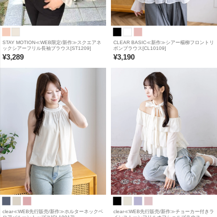
STAY MOTION≪WEB限定/新作≫スクエアネ
CLEAR BASIC≪新作≫シアー楊柳フロントリ
ックシアーフリル長袖ブラウス[ST1209]
ボンブラウス[CL10109]
¥
3,289
¥
3,190
clear≪WEB先行販売/新作≫ホルターネックベ
clear≪WEB先行販売/新作≫チョーカー付きラ