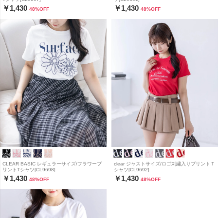
￥1,430
￥1,430
48
%OFF
48
%OFF
CLEAR BASIC レギュラーサイズ/フラワープ
clear ジャストサイズ/ロゴ刺繍入りプリントＴ
リントTシャツ[CL9698]
シャツ[CL9692]
￥1,430
￥1,430
48
%OFF
48
%OFF