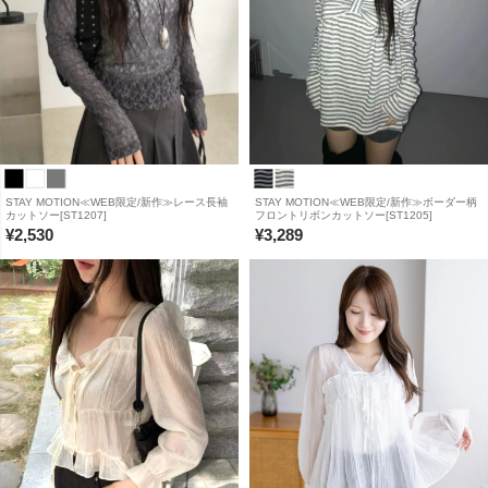
STAY MOTION≪WEB限定/新作≫レース長袖
STAY MOTION≪WEB限定/新作≫ボーダー柄
カットソー[ST1207]
フロントリボンカットソー[ST1205]
¥
2,530
¥
3,289