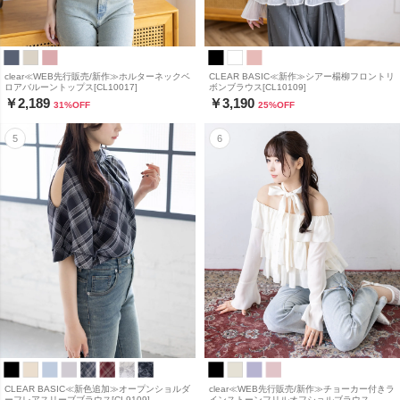
clear≪WEB先行販売/新作≫ホルターネックベ
CLEAR BASIC≪新作≫シアー楊柳フロントリ
ロアバルーントップス[CL10017]
ボンブラウス[CL10109]
￥2,189
￥3,190
31
%OFF
25
%OFF
CLEAR BASIC≪新色追加≫オープンショルダ
clear≪WEB先行販売/新作≫チョーカー付きラ
ーフレアスリーブブラウス[CL9109]
インストーンフリルオフショルブラウス