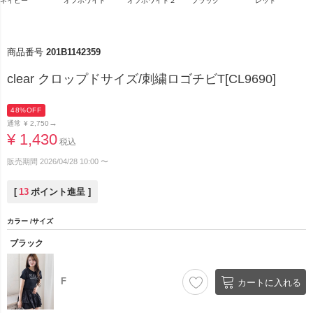
オフホワイト
ブラック
ネイビー
オフホワイト２
レッド
商品番号
201B1142359
clear クロップドサイズ/刺繍ロゴチビT[CL9690]
48%OFF
→
通常
¥
2,750
¥
1,430
税込
販売期間
2026/04/28 10:00
〜
[
13
ポイント進呈 ]
カラー
サイズ
ブラック
F
カートに入れる