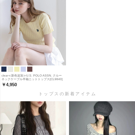
clear≪新色追加≫U.S. POLO ASSN. クルー
ネックケーブル半袖ニットトップス[CL9840]
￥4,950
トップスの新着アイテム