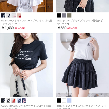
clear ジャストサイズ/ハートプリントロゴ刺繍
clear クロップドサイズ/ラグラン配色チビ
Tシャツ[CL9693]
T[CL9688]
￥1,430
￥869
48
%OFF
68
%OFF
CLEAR BASIC レギュラーサイズ/コード刺繍
clear ジャストサイズ/ワンポイントベアTシャ
Tシャツ[CL9697]
ツ[CL9691]