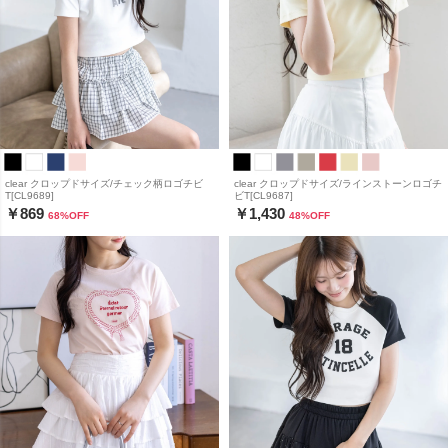
clear クロップドサイズ/ラインストーンロゴチ
clear クロップドサイズ/チェック柄ロゴチビ
ビT[CL9687]
T[CL9689]
￥1,430
￥869
48
%OFF
68
%OFF