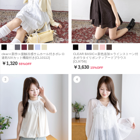
clear≪新作≫接触冷感サムホール付きボレロ
CLEAR BASIC≪新色追加≫ラインストーン付
速乾/UVカット機能付き[CL10112]
きボウタイリボンティアードブラウス
[CL9756]
￥1,320
55
%OFF
￥3,630
15
%OFF