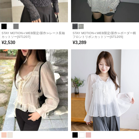
STAY MOTION≪WEB限定/新作≫レース長袖
STAY MOTION≪WEB限定/新作≫ボーダー柄
カットソー[ST1207]
フロントリボンカットソー[ST1205]
¥
2,530
¥
3,289