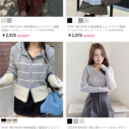
STAY MOTION≪WEB限定≫レイヤード風配
STAY MOTION≪WEB限定≫レイヤード風裾
色裾レースカットソートップス[ST1050]
フリルリボンカットソートップス[ST1046]
￥2,970
￥2,970
30
%OFF
22
%OFF
STAY MOTION≪WEB限定≫配色ダブルジッ
CLEAR BASIC≪再入荷≫ハートボタンVネッ