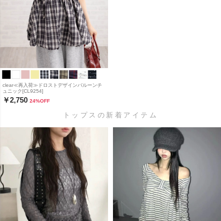
clear≪再入荷≫ドロストデザインバルーンチ
ュニック[CL9254]
￥2,750
24
%OFF
トップスの新着アイテム