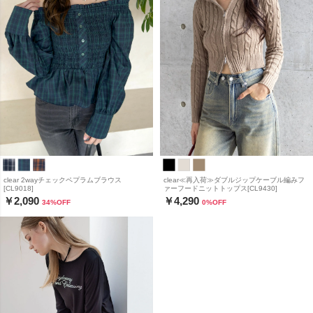
clear 2wayチェックペプラムブラウス
clear≪再入荷≫ダブルジップケーブル編みフ
[CL9018]
ァーフードニットトップス[CL9430]
￥2,090
￥4,290
34
%OFF
0
%OFF