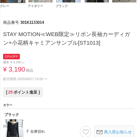
グレー
アイボリー
ブラック
商品番号
301K1133014
STAY MOTION≪WEB限定≫リボン長袖カーディガ
ン+小花柄キャミアンサンブル[ST1013]
26%OFF
→
通常
¥
4,290
¥
3,190
税込
販売期間
2025/08/27 10:00
〜
[
29
ポイント進呈 ]
カラー
ブラック
F
在庫切れ
再入荷お知らせ