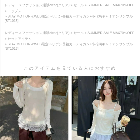
レディースファッション通販clear(クリア)
セール
SUMMER SALE MAX70％OFF
トップス
STAY MOTION≪WEB限定≫リボン長袖カーディガン+小花柄キャミアンサンブル
[ST1013]
レディースファッション通販clear(クリア)
セール
SUMMER SALE MAX70％OFF
セットアイテム
STAY MOTION≪WEB限定≫リボン長袖カーディガン+小花柄キャミアンサンブル
[ST1013]
このアイテムを見ている人におすすめ