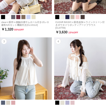
clear≪新作≫接触冷感サムホール付きボレロ
CLEAR BASIC≪新色追加≫ラインストーン付
速乾/UVカット機能付き[CL10112]
きボウタイリボンティアードブラウス
[CL9756]
￥1,320
55
%OFF
￥3,630
15
%OFF