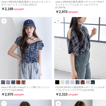
clear≪WEB先行販売/新作≫ホルターネックベ
clear≪WEB先行販売/新作≫チョーカー付きラ
ロアバルーントップス[CL10017]
インストーンフリルオフショルブラウス
[CL9978]
￥2,189
31
%OFF
￥2,970
25
%OFF
clear≪再入荷≫2wayチェック柄フロントジッ
CLEAR BASIC≪新色追加≫オープンショルダ
プブラウス[CL9868]
ーフレアスリーブブラウス[CL9109]
￥2,970
￥2,310
25
%OFF
27
%OFF