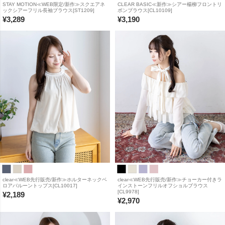
STAY MOTION≪WEB限定/新作≫スクエアネ
CLEAR BASIC≪新作≫シアー楊柳フロントリ
ックシアーフリル長袖ブラウス[ST1209]
ボンブラウス[CL10109]
¥
3,289
¥
3,190
clear≪WEB先行販売/新作≫ホルターネックベ
clear≪WEB先行販売/新作≫チョーカー付きラ
ロアバルーントップス[CL10017]
インストーンフリルオフショルブラウス
[CL9978]
¥
2,189
¥
2,970