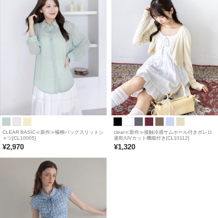
CLEAR BASIC≪新作≫楊柳バックスリットシ
clear≪新作≫接触冷感サムホール付きボレロ
ャツ[CL10005]
速乾/UVカット機能付き[CL10112]
¥
2,970
¥
1,320