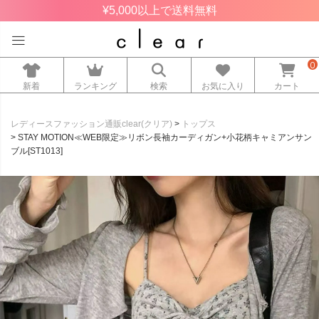
¥5,000以上で送料無料
0
新着
ランキング
検索
お気に入り
カート
レディースファッション通販clear(クリア)
トップス
STAY MOTION≪WEB限定≫リボン長袖カーディガン+小花柄キャミアンサン
ブル[ST1013]