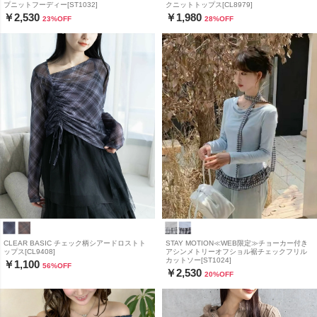
プニットフーディー[ST1032]
クニットトップス[CL8979]
￥2,530
￥1,980
23
%OFF
28
%OFF
CLEAR BASIC チェック柄シアードロストト
STAY MOTION≪WEB限定≫チョーカー付き
ップス[CL9408]
アシンメトリーオフショル裾チェックフリル
カットソー[ST1024]
￥1,100
56
%OFF
￥2,530
20
%OFF