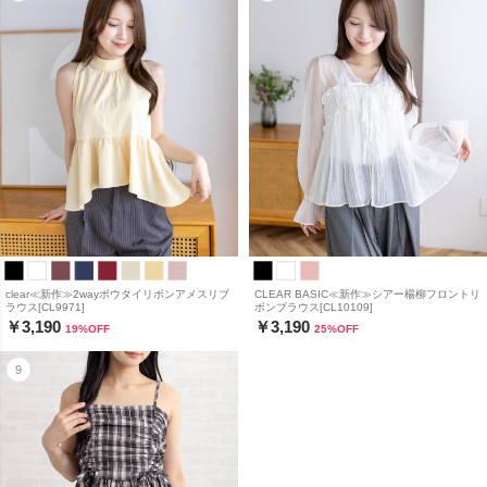
clear≪新作≫2wayボウタイリボンアメスリブ
CLEAR BASIC≪新作≫シアー楊柳フロントリ
ラウス[CL9971]
ボンブラウス[CL10109]
￥3,190
￥3,190
19
%OFF
25
%OFF