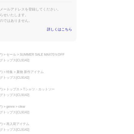
メールアドレスを登録してください。
らせいたします。
のではありません。
詳しくはこちら
)
セール
SUMMER SALE MAX70％OFF
トップス[CL9142]
)
特集
夏物 新作アイテム
トップス[CL9142]
)
トップス
Tシャツ・カットソー
トップス[CL9142]
)
genre
clear
トップス[CL9142]
)
再入荷アイテム
トップス[CL9142]