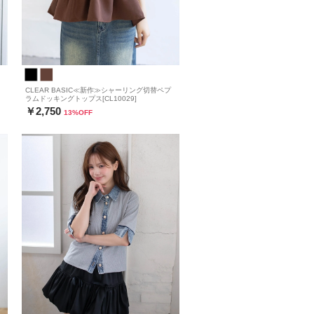
CLEAR BASIC≪新作≫シャーリング切替ペプ
ラムドッキングトップス[CL10029]
￥2,750
13
%OFF