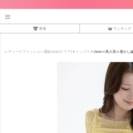
新着
ランキング
レディースファッション通販clear(クリア)
トップス
clear≪再入荷≫透かし