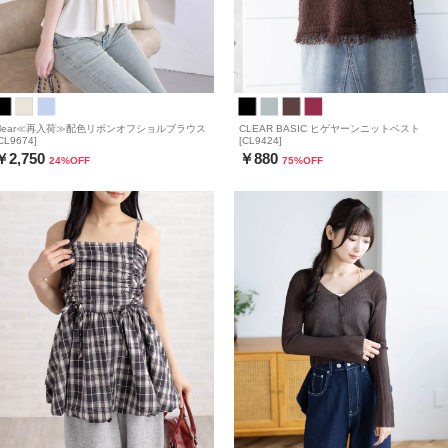
clear≪再入荷≫配色リボンオフショルブラウス
CLEAR BASIC ヒゲヤーンニットベスト
CL9674]
[CL9424]
￥2,750
￥880
24
%OFF
75
%OFF