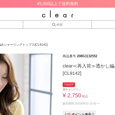
¥5,000以上で送料無料
検索
編みシャーリングトップス[CL9142]
商品番号
208G1132552
clear≪再入荷≫透か
[CL9142]
7%OFF
→
通常
¥
2,970
¥
2,750
税込
販売期間
2025/04/10 10:00
〜
[
25
ポイント進呈 ]