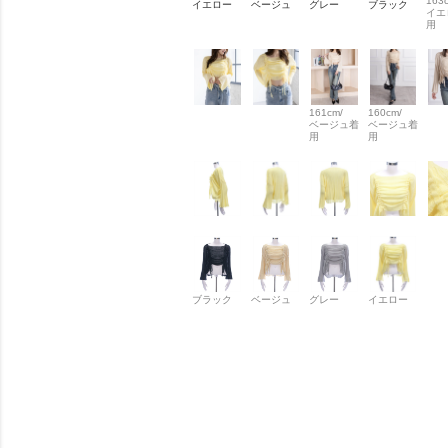
163
イエロー
ベージュ
グレー
ブラック
イエ
用
161cm/
160cm/
ベージュ着
ベージュ着
用
用
ブラック
ベージュ
グレー
イエロー