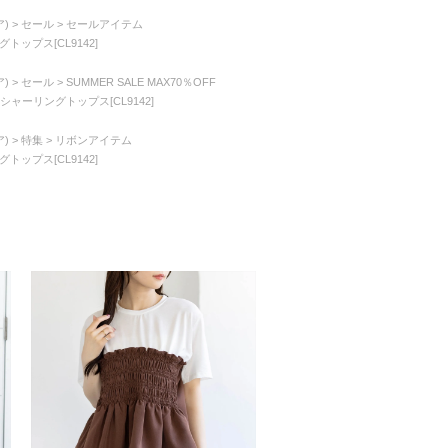
)
セール
セールアイテム
トップス[CL9142]
)
セール
SUMMER SALE MAX70％OFF
シャーリングトップス[CL9142]
)
特集
リボンアイテム
トップス[CL9142]