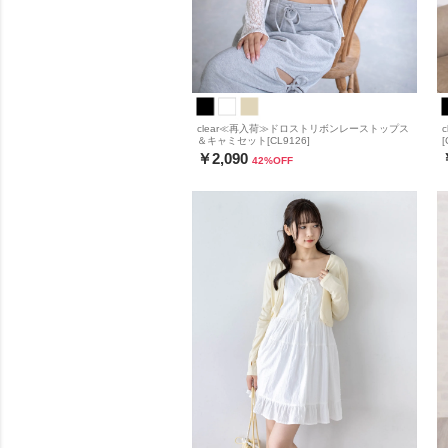
clear≪再入荷≫ドロストリボンレーストップス
＆キャミセット[CL9126]
[
￥2,090
42
%OFF