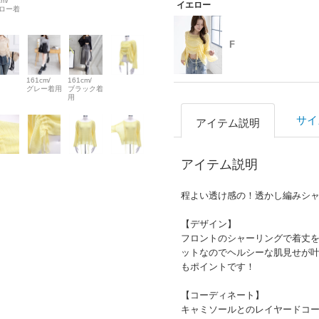
cm/
イエロー
ロー着
F
161cm/
161cm/
グレー着用
ブラック着
用
サイ
アイテム説明
アイテム説明
程よい透け感の！透かし編みシ
【デザイン】
フロントのシャーリングで着丈
ットなのでヘルシーな肌見せが叶
もポイントです！
【コーディネート】
キャミソールとのレイヤードコー