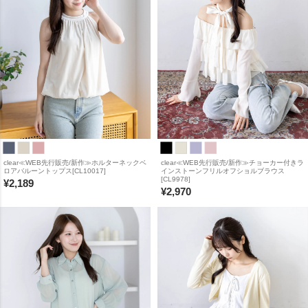
clear≪WEB先行販売/新作≫ホルターネックベ
clear≪WEB先行販売/新作≫チョーカー付きラ
ロアバルーントップス[CL10017]
インストーンフリルオフショルブラウス
[CL9978]
¥
2,189
¥
2,970