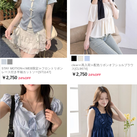
clear≪再入荷≫配色リボンオフショルブラウ
STAY MOTION≪WEB限定≫フロントリボン
ス[CL9674]
レース付き半袖カットソー[ST1147]
￥2,750
24
%OFF
￥2,750
24
%OFF