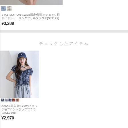
STAY MOTION≪WEB限定/新作≫チェック柄
サイドシャーリングフリルブラウス[ST1199]
¥
3,289
チェックしたアイテム
clear≪再入荷≫2wayチェッ
ク柄フロントジップブラウ
ス[CL9868]
¥
2,970