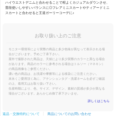
ハイウエストデニムと合わせることで程よくカジュアルダウンさせ、
普段使いしやすいバランスに◎フレアミニスカートやティアードミニ
スカートと合わせると王道ガーリーコーデに♪
お取り扱い上のご注意
モニター環境等により実際の商品と多少色味が異なって表示される場
合がございます。予めご了承下さい。
屋外で撮影された商品は、天候により多少実際のカラーと異なる場合
があります。商品のカラーに参考される場合はトルソー（マネキン）
の商品画像をご参照ください。
濃い色の商品は、お洗濯や摩擦等による移染にご注意ください。
末永くご愛用頂く為に、アテンションタグ・洗濯ネームを必ずご確認
の上、着用又はお取り扱い下さい。
生産時期により、色、サイズ、デザイン、素材の質感が多少が異なる
場合がございます。あらかじめ御了承下さいませ。
詳しくはこちら
商品についてのお問い合わせ
返品・交換特約について