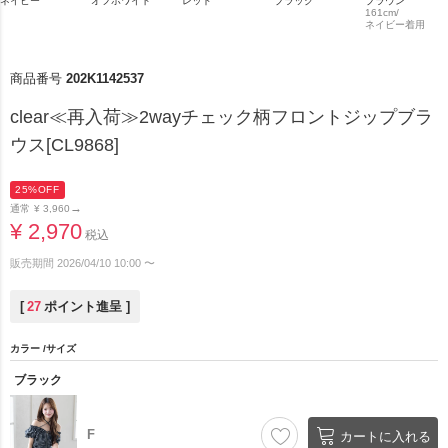
ネイビー
オフホワイト
レッド
ブラック
ブラウン
161cm/
ネイビー着用
商品番号
202K1142537
clear≪再入荷≫2wayチェック柄フロントジップブラ
ウス[CL9868]
25%OFF
→
通常
¥
3,960
¥
2,970
税込
販売期間
2026/04/10 10:00
〜
[
27
ポイント進呈 ]
カラー
サイズ
ブラック
F
カートに入れる