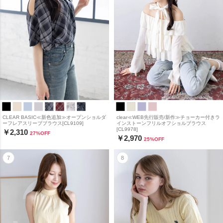
CLEAR BASIC≪新色追加≫オープンショルダ
clear≪WEB先行販売/新作≫チョーカー付きラ
ーフレアスリーブブラウス[CL9109]
インストーンフリルオフショルブラウス
[CL9978]
￥2,310
27
%OFF
￥2,970
25
%OFF