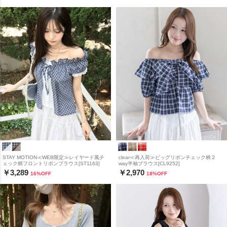
STAY MOTION≪WEB限定≫レイヤード風チ
clear≪再入荷≫ビッグリボンチェック柄２
ェック柄フロントリボンブラウス[ST1163]
way半袖ブラウス[CL9252]
￥3,289
￥2,970
16
%OFF
18
%OFF