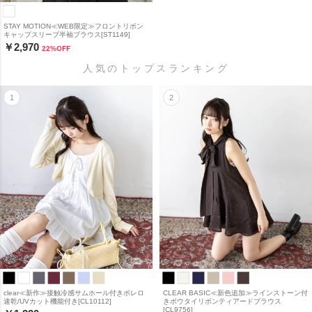
STAY MOTION≪WEB限定≫フロントリボン
キャップスリーブ半袖ブラウス[ST1149]
￥2,970
22
%OFF
人気のトップスランキング
clear≪新作≫接触冷感サムホール付きボレロ
CLEAR BASIC≪新色追加≫ラインストーン付
速乾/UVカット機能付き[CL10112]
きボウタイリボンティアードブラウス
[CL9756]