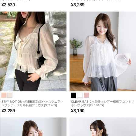
¥
2,530
¥
3,289
STAY MOTION≪WEB限定/新作≫スクエアネ
CLEAR BASIC≪新作≫シアー楊柳フロントリ
ックシアーフリル長袖ブラウス[ST1209]
ボンブラウス[CL10109]
¥
3,289
¥
3,190