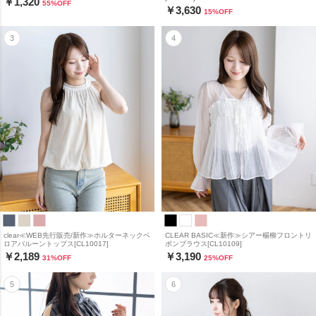
￥1,320
55
%OFF
￥3,630
15
%OFF
clear≪WEB先行販売/新作≫ホルターネックベ
CLEAR BASIC≪新作≫シアー楊柳フロントリ
ロアバルーントップス[CL10017]
ボンブラウス[CL10109]
￥2,189
￥3,190
31
%OFF
25
%OFF