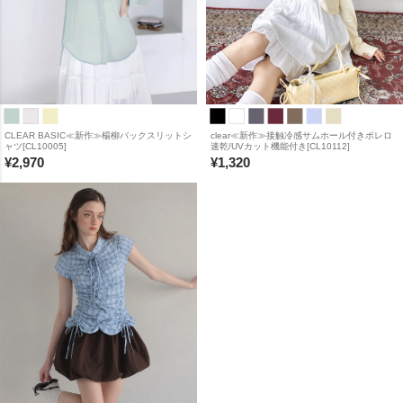
CLEAR BASIC≪新作≫楊柳バックスリットシ
clear≪新作≫接触冷感サムホール付きボレロ
ャツ[CL10005]
速乾/UVカット機能付き[CL10112]
¥
2,970
¥
1,320