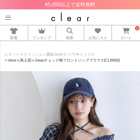
¥5,000以上で送料無料
0
新着
ランキング
検索
お気に入り
カート
レディースファッション通販clear(クリア)
トップス
clear≪再入荷≫2wayチェック柄フロントジップブラウス[CL9868]