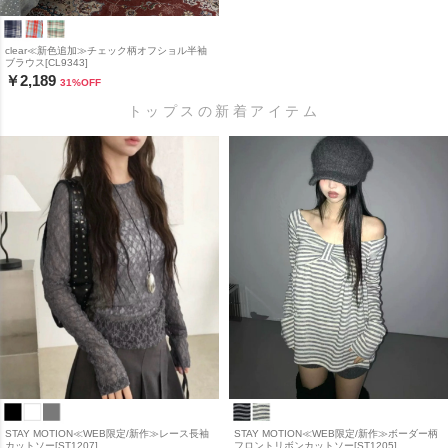
clear≪新色追加≫チェック柄オフショル半袖
ブラウス[CL9343]
￥2,189
31
%OFF
トップスの新着アイテム
STAY MOTION≪WEB限定/新作≫レース長袖
STAY MOTION≪WEB限定/新作≫ボーダー柄
カットソー[ST1207]
フロントリボンカットソー[ST1205]