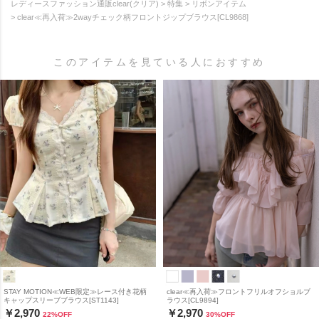
レディースファッション通販clear(クリア)
特集
リボンアイテム
clear≪再入荷≫2wayチェック柄フロントジップブラウス[CL9868]
このアイテムを見ている人におすすめ
STAY MOTION≪WEB限定≫レース付き花柄
clear≪再入荷≫フロントフリルオフショルブ
キャップスリーブブラウス[ST1143]
ラウス[CL9894]
￥2,970
￥2,970
22
%OFF
30
%OFF