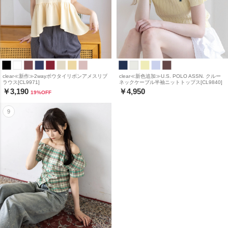
clear≪新作≫2wayボウタイリボンアメスリブ
clear≪新色追加≫U.S. POLO ASSN. クルー
ラウス[CL9971]
ネックケーブル半袖ニットトップス[CL9840]
￥3,190
￥4,950
19
%OFF