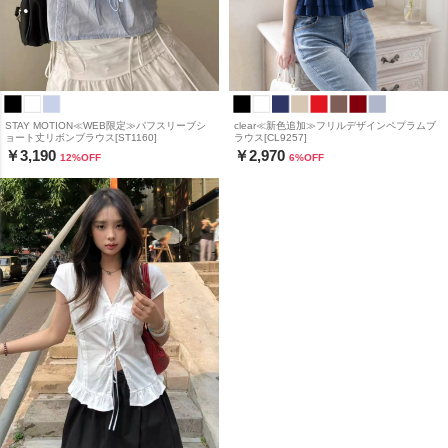
STAY MOTION≪WEB限定≫パフスリーブシ
clear≪新色追加≫フリルデザインペプラムブ
ョート丈リボンブラウス[ST1160]
ラウス[CL9257]
￥3,190
￥2,970
12
%OFF
6
%OFF