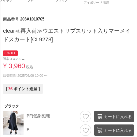
アイボリー
グレー
ブラック
アイボリー Ｆ着用
商品番号
203A1010765
clear≪再入荷≫ウエストリブスリット入りマーメイ
ドスカート[CL9278]
8%OFF
→
通常
¥
4,290
¥
3,960
税込
販売期間
2025/05/09 10:00
〜
[
36
ポイント進呈 ]
ブラック
PF(低身長用)
カートに入れる
F
カートに入れる