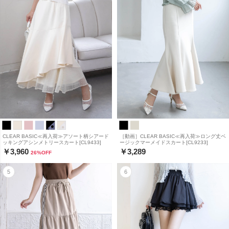
CLEAR BASIC≪再入荷≫アソート柄シアード
［動画］CLEAR BASIC≪再入荷≫ロング丈ベ
ッキングアシンメトリースカート[CL9433]
ージックマーメイドスカート[CL9233]
￥3,960
￥3,289
26
%OFF