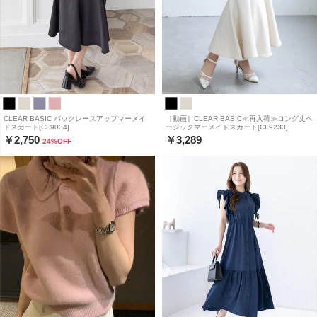
CLEAR BASIC バックレースアップマーメイ
［動画］CLEAR BASIC≪再入荷≫ロング丈ベ
ドスカート[CL9034]
ージックマーメイドスカート[CL9233]
￥2,750
￥3,289
24
%OFF