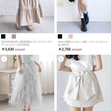
CLEAR BASIC≪新色追加≫サイドラインティ
clear≪新作≫バルーン裾レースミニスカート
アードスカート[CL9909]
[CL9977]
￥3,630
￥2,750
15
%OFF
13
%OFF