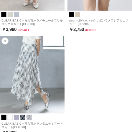
CLEAR BASIC≪再入荷≫ラメチュールフリル
clear≪新作≫バックリボンラメフレアミニス
ロングスカート[CL9833]
カート[CL9999]
￥3,960
￥2,750
26
%OFF
30
%OFF
CLEAR BASIC≪再入荷≫ランダムティアード
スカート[CL9898]