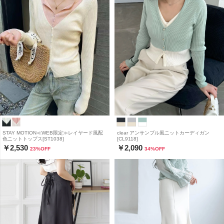
STAY MOTION≪WEB限定≫レイヤード風配
clear アンサンブル風ニットカーディガン
色ニットトップス[ST1038]
[CL9118]
￥2,530
￥2,090
23
%OFF
34
%OFF