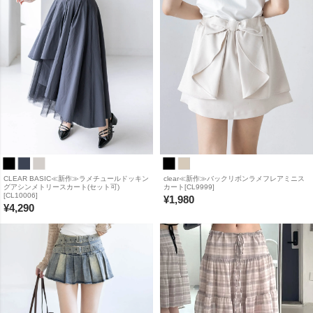
CLEAR BASIC≪新作≫ラメチュールドッキン
clear≪新作≫バックリボンラメフレアミニス
グアシンメトリースカート(セット可)
カート[CL9999]
[CL10006]
¥
1,980
¥
4,290