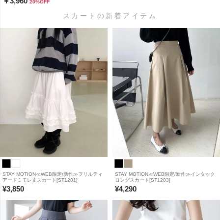
￥3,960
20
%OFF
スカートの新着アイテム
STAY MOTION≪WEB限定/新作≫フリルティ
STAY MOTION≪WEB限定/新作≫インタック
アードミモレ丈スカート[ST1201]
ロングスカート[ST1203]
¥
3,850
¥
4,290