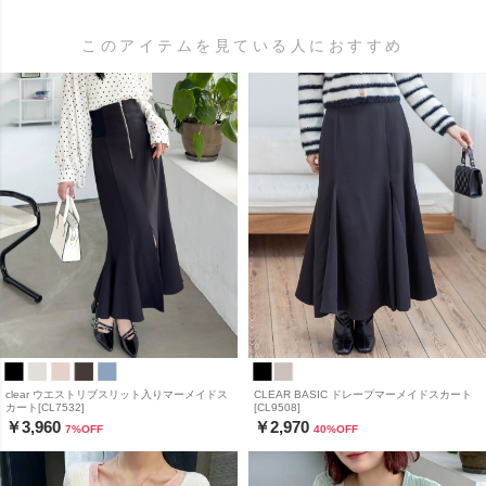
このアイテムを見ている人におすすめ
clear ウエストリブスリット入りマーメイドス
CLEAR BASIC ドレープマーメイドスカート
カート[CL7532]
[CL9508]
￥3,960
￥2,970
7
%OFF
40
%OFF