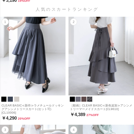
￥3,190
19
%OFF
人気のスカートランキング
CLEAR BASIC≪新作≫ラメチュールドッキン
［動画］CLEAR BASIC≪新色追加≫アシンメ
グアシンメトリースカート(セット可)
トリーマーメイドスカート[CL9610]
[CL10006]
￥4,389
27
%OFF
￥4,290
20
%OFF