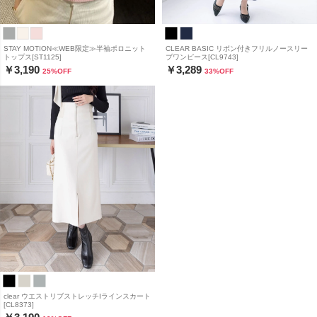
STAY MOTION≪WEB限定≫半袖ポロニット
CLEAR BASIC リボン付きフリルノースリー
トップス[ST1125]
ブワンピース[CL9743]
￥3,190
￥3,289
25
%OFF
33
%OFF
clear ウエストリブストレッチIラインスカート
[CL8373]