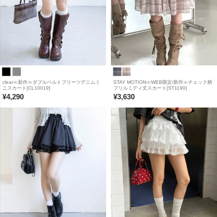
clear≪新作≫ダブルベルトプリーツデニムミ
STAY MOTION≪WEB限定/新作≫チェック柄
ニスカート[CL10019]
フリルミディ丈スカート[ST1190]
¥
4,290
¥
3,630