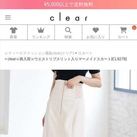
¥5,000以上で送料無料
0
新着
ランキング
検索
お気に入り
カート
レディースファッション通販clear(クリア)
スカート
clear≪再入荷≫ウエストリブスリット入りマーメイドスカート[CL9278]