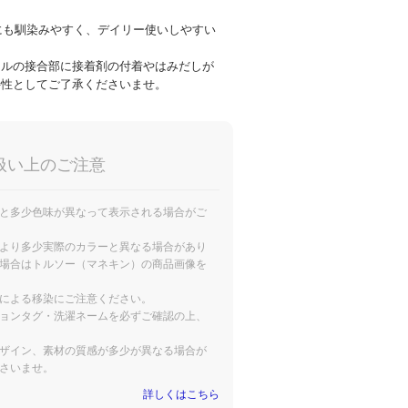
デにも馴染みやすく、デイリー使いしやすい
ールの接合部に接着剤の付着やはみだしが
特性としてご了承くださいませ。
扱い上のご注意
と多少色味が異なって表示される場合がご
より多少実際のカラーと異なる場合があり
場合はトルソー（マネキン）の商品画像を
による移染にご注意ください。
ョンタグ・洗濯ネームを必ずご確認の上、
ザイン、素材の質感が多少が異なる場合が
さいませ。
詳しくはこちら