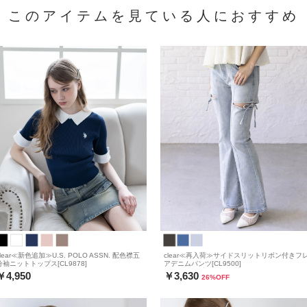
このアイテムを見ている人におすすめ
clear≪新色追加≫U.S. POLO ASSN. 配色襟五
clear≪再入荷≫サイドスリットリボン付きフ
分袖ニットトップス[CL9878]
アデニムパンツ[CL9500]
￥4,950
￥3,630
26
%OFF