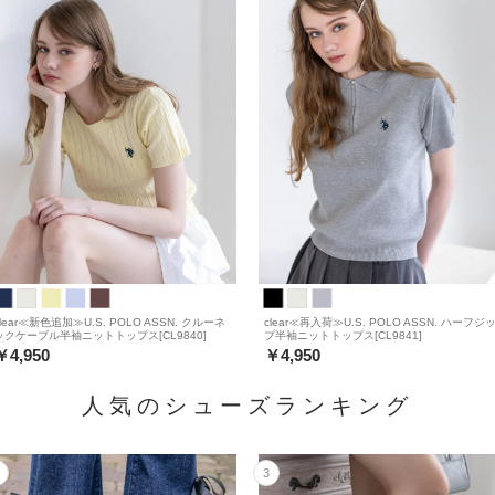
clear≪新色追加≫U.S. POLO ASSN. クルーネ
clear≪再入荷≫U.S. POLO ASSN. ハーフジ
ックケーブル半袖ニットトップス[CL9840]
プ半袖ニットトップス[CL9841]
￥4,950
￥4,950
人気のシューズランキング