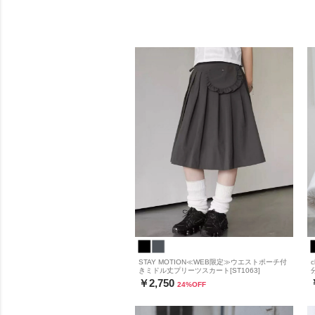
STAY MOTION≪WEB限定≫ウエストポーチ付
きミドル丈プリーツスカート[ST1063]
￥2,750
24
%OFF