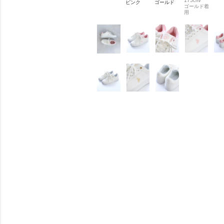
175cm/
ピンク
ゴールド
ゴールド着
用