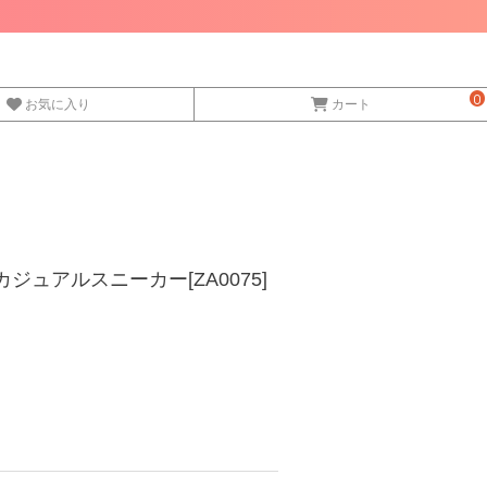
0
お気に入り
カート
SN. カジュアルスニーカー[ZA0075]