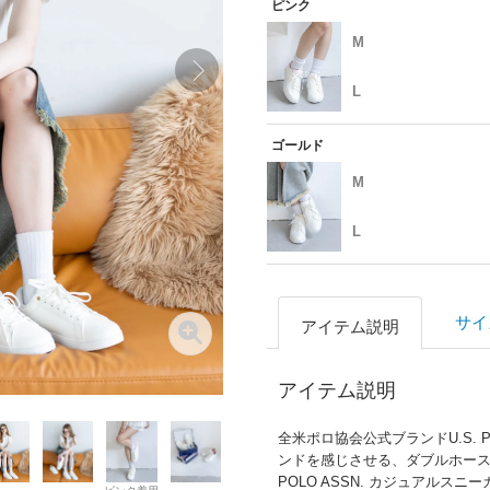
ピンク
M
L
ゴールド
M
L
サイ
アイテム説明
アイテム説明
全米ポロ協会公式ブランドU.S. PO
ンドを感じさせる、ダブルホースマ
POLO ASSN. カジュアルスニ