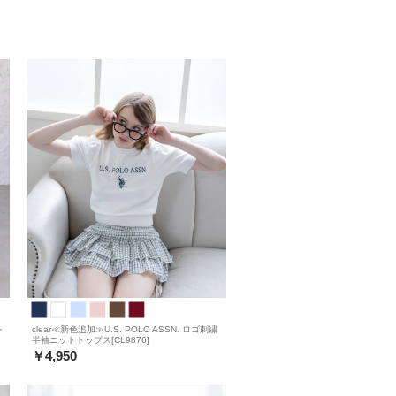
レ
clear≪新色追加≫U.S. POLO ASSN. ロゴ刺繍
半袖ニットトップス[CL9876]
￥4,950