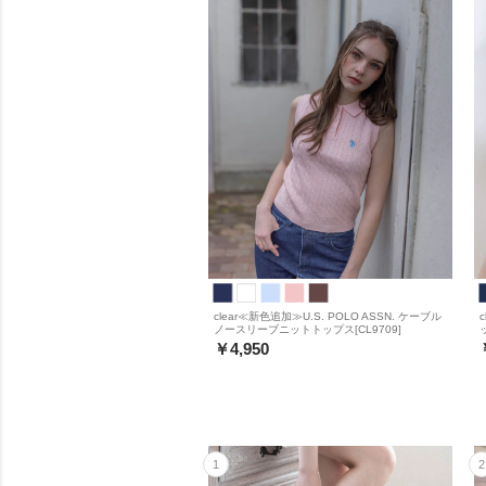
clear≪新色追加≫U.S. POLO ASSN. ケーブル
ノースリーブニットトップス[CL9709]
￥4,950