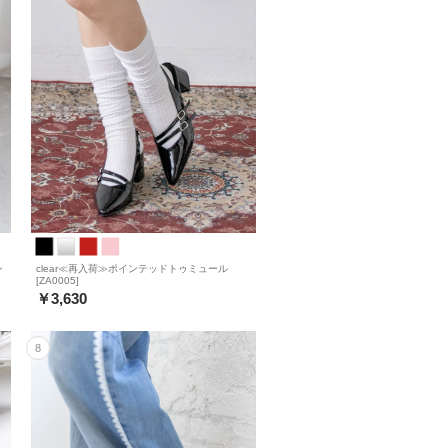
ン
clear≪再入荷≫ポインテッドトゥミュール
[ZA0005]
￥3,630