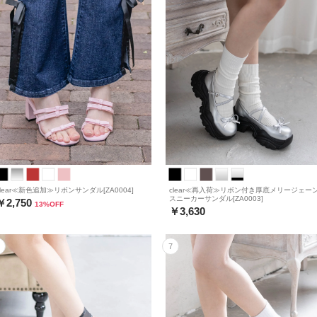
clear≪新色追加≫リボンサンダル[ZA0004]
clear≪再入荷≫リボン付き厚底メリージェー
スニーカーサンダル[ZA0003]
￥2,750
13
%OFF
￥3,630