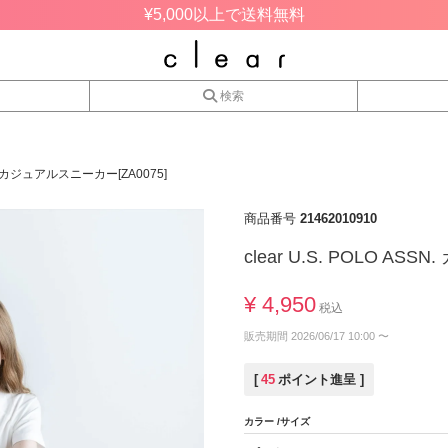
¥5,000以上で送料無料
検索
SSN. カジュアルスニーカー[ZA0075]
商品番号
21462010910
clear U.S. POLO AS
¥
4,950
税込
販売期間
2026/06/17 10:00
〜
[
45
ポイント進呈 ]
カラー
サイズ