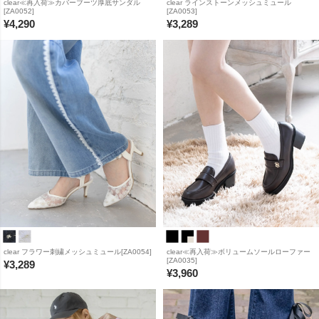
clear≪再入荷≫カバーブーツ厚底サンダル
clear ラインストーンメッシュミュール
[ZA0052]
[ZA0053]
¥
4,290
¥
3,289
clear フラワー刺繍メッシュミュール[ZA0054]
clear≪再入荷≫ボリュームソールローファー
[ZA0035]
¥
3,289
¥
3,960