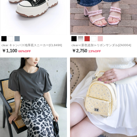
clear キャンバス地厚底スニーカー[CL8496]
clear≪新色追加≫リボンサンダル[ZA0004]
￥1,100
￥2,750
66
%OFF
13
%OFF