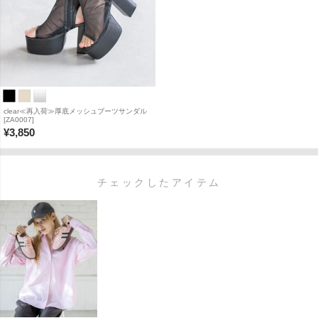
clear≪再入荷≫厚底メッシュブーツサンダル
[ZA0007]
¥
3,850
チェックしたアイテム