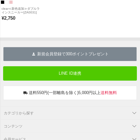
clear≪新色追加≫ダブルラ
インスニーカー[ZA0031]
¥
2,750
新規会員登録で
300
ポイントプレゼント
LINE ID連携
送料550円(一部離島を除く)5,000円以上
送料無料
カテゴリから探す
コンテンツ
会員サービス