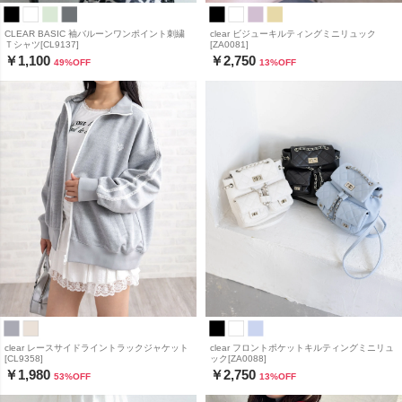
CLEAR BASIC 袖バルーンワンポイント刺繍
clear ビジューキルティングミニリュック
Ｔシャツ[CL9137]
[ZA0081]
￥1,100
￥2,750
49
%OFF
13
%OFF
clear レースサイドライントラックジャケット
clear フロントポケットキルティングミニリュ
[CL9358]
ック[ZA0088]
￥1,980
￥2,750
53
%OFF
13
%OFF