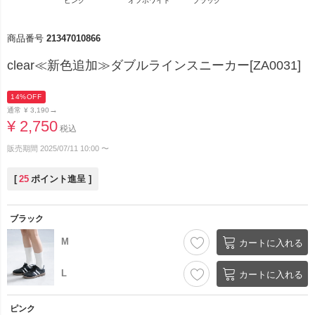
ピンク
オフホワイト
ブラック
商品番号
21347010866
clear≪新色追加≫ダブルラインスニーカー[ZA0031]
14%OFF
→
通常
¥
3,190
¥
2,750
税込
販売期間
2025/07/11 10:00
〜
[
25
ポイント進呈 ]
ブラック
M
カートに入れる
L
カートに入れる
ピンク