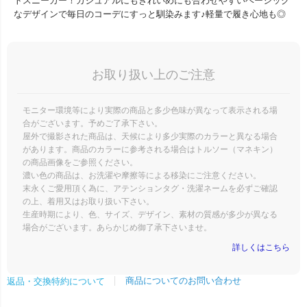
トスニーカー！カジュアルにもきれいめにも合わせやすいベーシック
なデザインで毎日のコーデにすっと馴染みます♪軽量で履き心地も◎
お取り扱い上のご注意
モニター環境等により実際の商品と多少色味が異なって表示される場
合がございます。予めご了承下さい。
屋外で撮影された商品は、天候により多少実際のカラーと異なる場合
があります。商品のカラーに参考される場合はトルソー（マネキン）
の商品画像をご参照ください。
濃い色の商品は、お洗濯や摩擦等による移染にご注意ください。
末永くご愛用頂く為に、アテンションタグ・洗濯ネームを必ずご確認
の上、着用又はお取り扱い下さい。
生産時期により、色、サイズ、デザイン、素材の質感が多少が異なる
場合がございます。あらかじめ御了承下さいませ。
詳しくはこちら
商品についてのお問い合わせ
返品・交換特約について