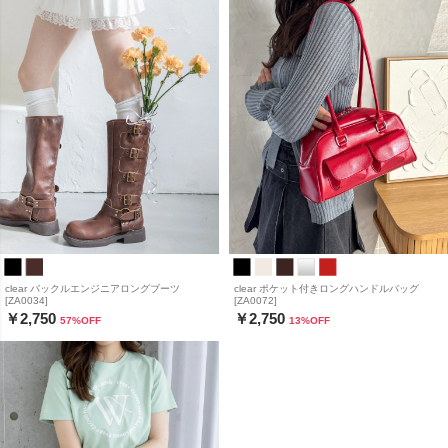
clear バックルエンジニアロングブーツ
clear ポケット付きロングハンドルバッグ
[ZA0034]
[ZA0072]
￥2,750
￥2,750
57
%OFF
13
%OFF