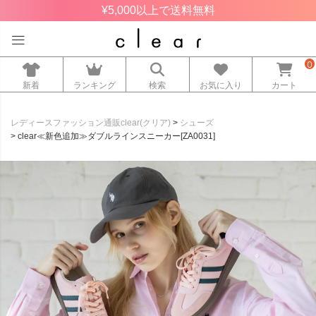
¥5,000以上で送料無料
0
新着
ランキング
検索
お気に入り
カート
レディースファッション通販clear(クリア)
シューズ
clear≪新色追加≫ダブルラインスニーカー[ZA0031]