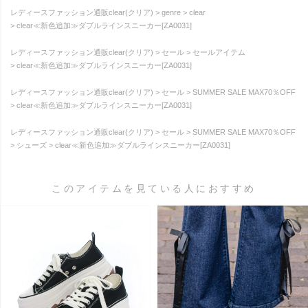
レディースファッション通販clear(クリア)
genre
clear
clear≪新色追加≫ダブルラインスニーカー[ZA0031]
レディースファッション通販clear(クリア)
セール
セールアイテム
clear≪新色追加≫ダブルラインスニーカー[ZA0031]
レディースファッション通販clear(クリア)
セール
SUMMER SALE MAX70％OFF
clear≪新色追加≫ダブルラインスニーカー[ZA0031]
レディースファッション通販clear(クリア)
セール
SUMMER SALE MAX70％OFF
シューズ
clear≪新色追加≫ダブルラインスニーカー[ZA0031]
このアイテムを見ている人におすすめ