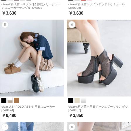
clear≪再入荷≫リボン付き厚底メリージェー
clear≪再入荷≫ポインテッドトゥミュール
ンスニーカーサンダル[ZA0003]
[ZA0005]
￥3,630
￥3,630
clear U.S. POLO ASSN. 厚底スニーカー
clear≪再入荷≫厚底メッシュブーツサンダル
[ZA0074]
[ZA0007]
￥6,490
￥3,850