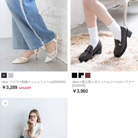
clear フラワー刺繍メッシュミュール[ZA0054]
clear≪再入荷≫ボリュームソールローファー
[ZA0035]
￥3,289
14
%OFF
￥3,960