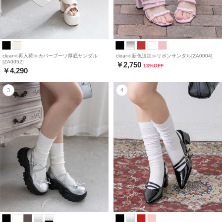
clear≪再入荷≫カバーブーツ厚底サンダル
clear≪新色追加≫リボンサンダル[ZA0004]
[ZA0052]
￥2,750
13
%OFF
￥4,290