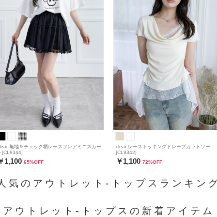
clear 無地＆チェック柄レースフレアミニスカー
clear レースドッキングドレープカットソー
[CL9344]
[CL9342]
￥1,100
￥1,100
65
%OFF
72
%OFF
人気のアウトレット-トップスランキン
アウトレット-トップスの新着アイテム