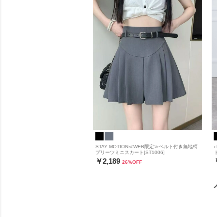
STAY MOTION≪WEB限定≫ベルト付き無地柄
プリーツミニスカート[ST1006]
ト
￥2,189
26
%OFF