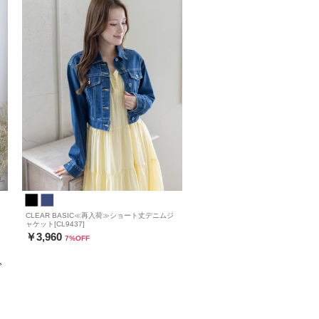
CLEAR BASIC≪再入荷≫ショート丈デニムジ
ャケット[CL9437]
￥3,960
7
%OFF
グ