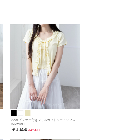
clear インナー付きフリルカットソートップス
[CL9403]
￥1,650
34
%OFF