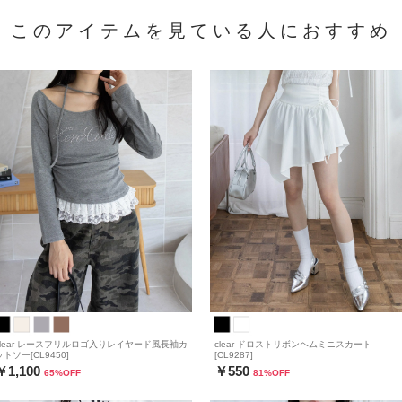
このアイテムを見ている人におすすめ
clear レースフリルロゴ入りレイヤード風長袖カ
clear ドロストリボンヘムミニスカート
ットソー[CL9450]
[CL9287]
￥1,100
￥550
65
%OFF
81
%OFF