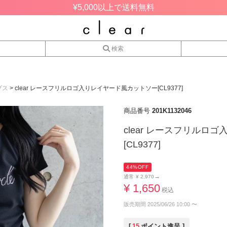
¥5,000以上で送料無料
検索
プス
clear レースフリルロゴ入りレイヤード風カットソー[CL9377]
商品番号
201K1132046
clear レースフリルロ
[CL9377]
44%OFF
→
通常
¥
2,970
¥
1,650
税込
販売期間
2025/06/26 10:00
〜
[
15
ポイント進呈 ]