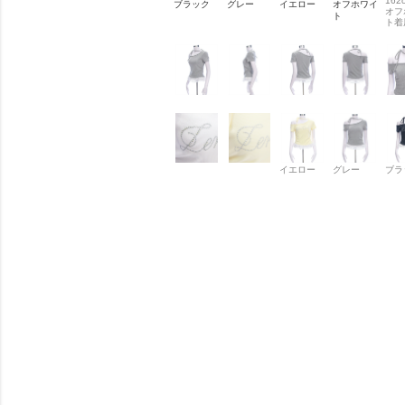
162
ブラック
グレー
イエロー
オフホワイ
オフ
ト
ト着
イエロー
グレー
ブラ