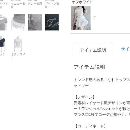
cm/
162cm/
162cm/
162cm/
オフホワイト
ホワイ
イエロー着
グレー着用
ブラック着
用
用
用
F
サイ
アイテム説明
ック
オフホワイ
ト
アイテム説明
トレンド感のあるこなれトップ
ットソー
【デザイン】
異素材レイヤード風デザインが
ー！ワンショルシルエットが抜
プラス◎1枚でコーデが華やぐ、
【コーディネート】