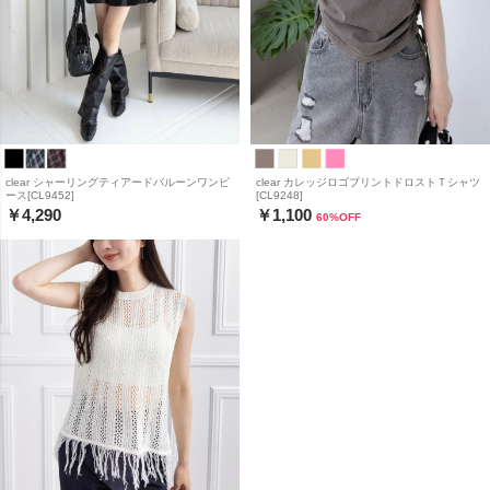
clear シャーリングティアードバルーンワンピ
clear カレッジロゴプリントドロストＴシャツ
ース[CL9452]
[CL9248]
￥4,290
￥1,100
60
%OFF