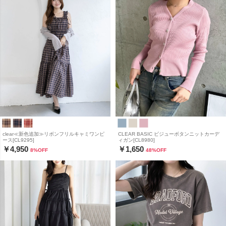
clear≪新色追加≫リボンフリルキャミワンピ
CLEAR BASIC ビジューボタンニットカーデ
ース[CL9295]
ィガン[CL8980]
￥4,950
￥1,650
8
%OFF
48
%OFF