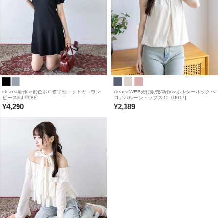
clear≪新作≫配色ポロ襟半袖ニットミニワン
clear≪WEB先行販売/新作≫ホルターネックベ
ピース[CL9988]
ロアバルーントップス[CL10017]
¥
4,290
¥
2,189