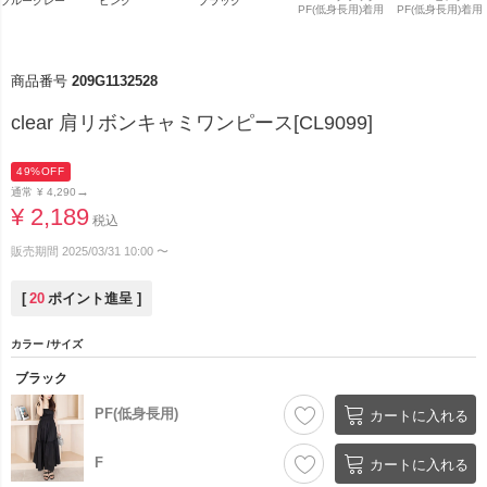
ブルーグレー
ピンク
ブラック
PF(低身長用)着用
PF(低身長用)着用
商品番号
209G1132528
clear 肩リボンキャミワンピース[CL9099]
49%OFF
→
通常
¥
4,290
¥
2,189
税込
販売期間
2025/03/31 10:00
〜
[
20
ポイント進呈 ]
カラー
サイズ
ブラック
PF(低身長用)
カートに入れる
F
カートに入れる