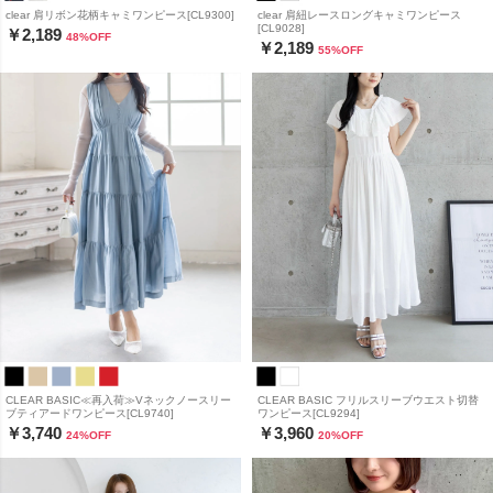
clear 肩リボン花柄キャミワンピース[CL9300]
clear 肩紐レースロングキャミワンピース
[CL9028]
￥2,189
48
%OFF
￥2,189
55
%OFF
CLEAR BASIC≪再入荷≫Vネックノースリー
CLEAR BASIC フリルスリーブウエスト切替
ブティアードワンピース[CL9740]
ワンピース[CL9294]
￥3,740
￥3,960
24
%OFF
20
%OFF