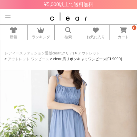
¥5,000以上で送料無料
0
新着
ランキング
検索
お気に入り
カート
レディースファッション通販clear(クリア)
アウトレット
アウトレット-ワンピース
clear 肩リボンキャミワンピース[CL9099]