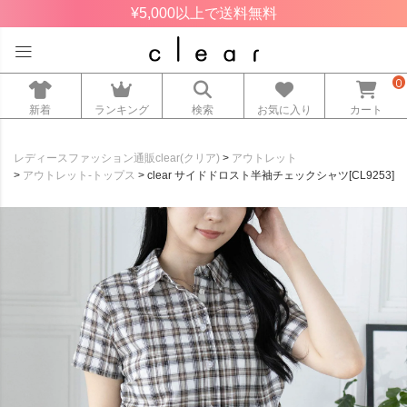
¥5,000以上で送料無料
0
新着
ランキング
検索
お気に入り
カート
レディースファッション通販clear(クリア)
アウトレット
アウトレット-トップス
clear サイドドロスト半袖チェックシャツ[CL9253]