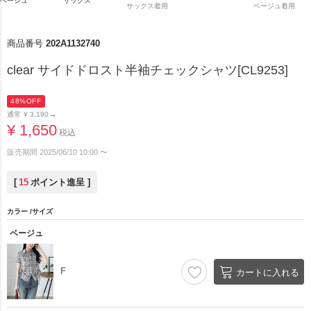
ベージュ
サックス
サックス着用
ベージュ着用
商品番号
202A1132740
clear サイドドロスト半袖チェックシャツ[CL9253]
48%OFF
→
通常
¥
3,190
¥
1,650
税込
販売期間
2025/06/10 10:00
〜
[
15
ポイント進呈 ]
カラー
サイズ
ベージュ
F
カートに入れる