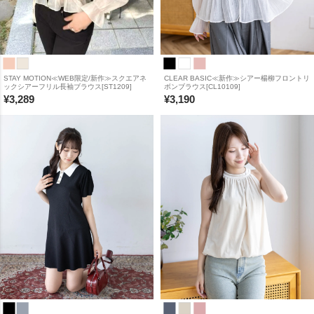
STAY MOTION≪WEB限定/新作≫スクエアネ
CLEAR BASIC≪新作≫シアー楊柳フロントリ
ックシアーフリル長袖ブラウス[ST1209]
ボンブラウス[CL10109]
¥
3,289
¥
3,190