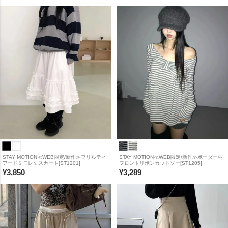
STAY MOTION≪WEB限定/新作≫フリルティ
STAY MOTION≪WEB限定/新作≫ボーダー柄
アードミモレ丈スカート[ST1201]
フロントリボンカットソー[ST1205]
¥
3,850
¥
3,289