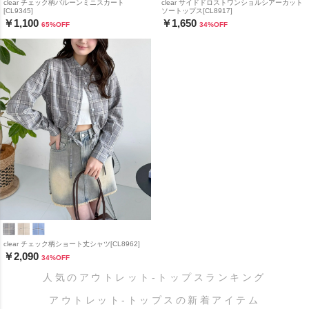
clear チェック柄バルーンミニスカート
clear サイドドロストワンショルシアーカット
[CL9345]
ソートップス[CL8917]
￥1,100
￥1,650
65
%OFF
34
%OFF
clear チェック柄ショート丈シャツ[CL8962]
￥2,090
34
%OFF
人気のアウトレット-トップスランキング
アウトレット-トップスの新着アイテム