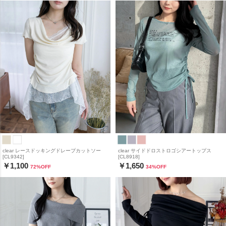
clear レースドッキングドレープカットソー
clear サイドドロストロゴシアートップス
[CL9342]
[CL8918]
￥1,100
￥1,650
72
%OFF
34
%OFF