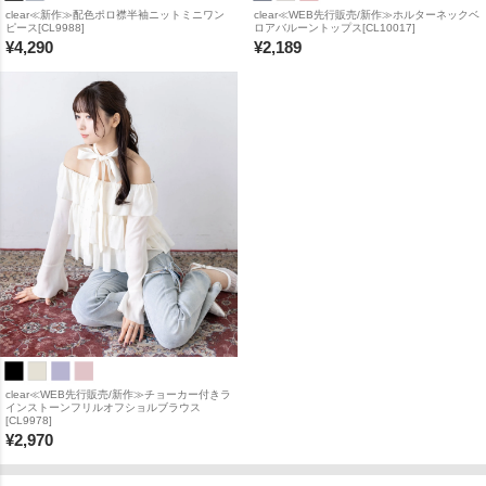
clear≪新作≫配色ポロ襟半袖ニットミニワン
clear≪WEB先行販売/新作≫ホルターネックベ
ピース[CL9988]
ロアバルーントップス[CL10017]
¥
4,290
¥
2,189
clear≪WEB先行販売/新作≫チョーカー付きラ
インストーンフリルオフショルブラウス
[CL9978]
¥
2,970