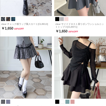
clear チェック柄ラップ風スカート[CL8913]
clear サイドドロスト肩リボンワンショルニッ
トトップス[CL8971]
￥1,650
44
%OFF
￥1,650
44
%OFF