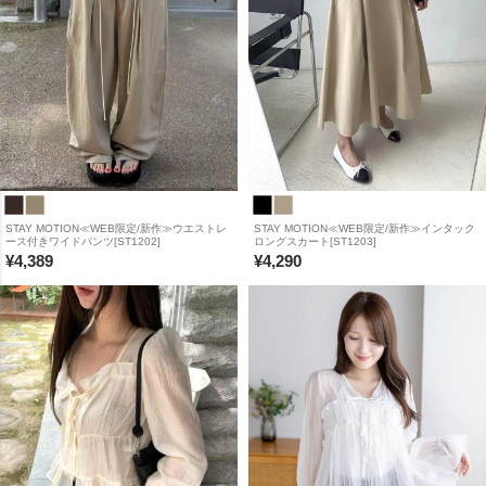
STAY MOTION≪WEB限定/新作≫ウエストレ
STAY MOTION≪WEB限定/新作≫インタック
ース付きワイドパンツ[ST1202]
ロングスカート[ST1203]
¥
4,389
¥
4,290