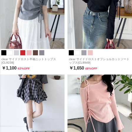
clear サイドドロスト半袖ニットトップス
clear サイドドロストオフショルカットソート
[CL9238]
ップス[CL8949]
￥1,100
￥1,650
62
%OFF
48
%OFF