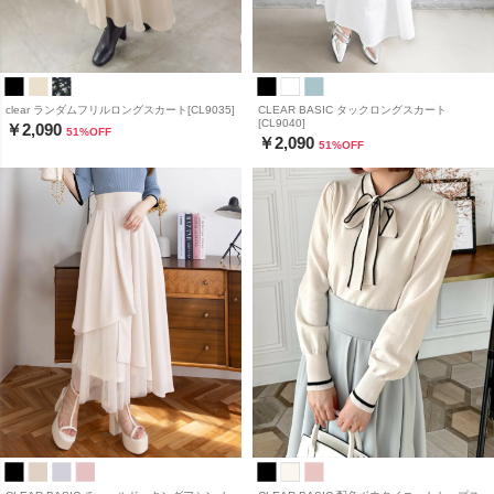
clear ランダムフリルロングスカート[CL9035]
CLEAR BASIC タックロングスカート
[CL9040]
￥2,090
51
%OFF
￥2,090
51
%OFF