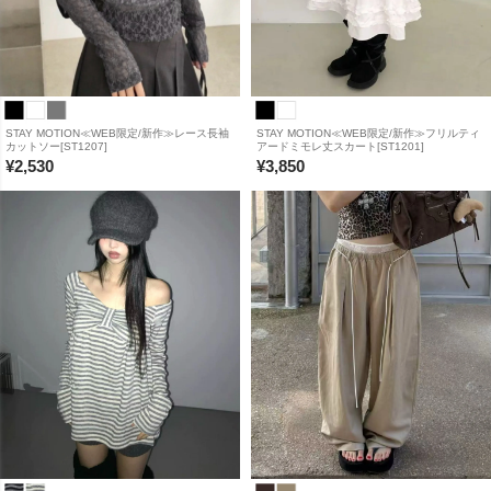
STAY MOTION≪WEB限定/新作≫レース長袖
STAY MOTION≪WEB限定/新作≫フリルティ
カットソー[ST1207]
アードミモレ丈スカート[ST1201]
¥
2,530
¥
3,850