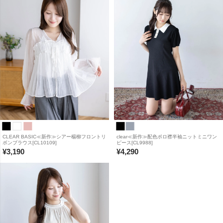
CLEAR BASIC≪新作≫シアー楊柳フロントリ
clear≪新作≫配色ポロ襟半袖ニットミニワン
ボンブラウス[CL10109]
ピース[CL9988]
¥
3,190
¥
4,290