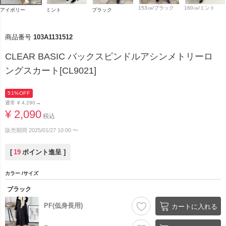
153㎝/ブラック
160㎝/ミント
アイボリー
ミント
ブラック
商品番号
103A1131512
CLEAR BASIC バックスピンドルアシンメトリーロ
ングスカート[CL9021]
51%OFF
→
通常
¥
4,290
¥
2,090
税込
販売期間
2025/01/27 10:00
〜
[
19
ポイント進呈 ]
カラー
サイズ
ブラック
PF(低身長用)
カートに入れる