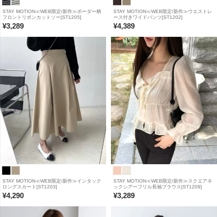
STAY MOTION≪WEB限定/新作≫ボーダー柄
STAY MOTION≪WEB限定/新作≫ウエストレ
フロントリボンカットソー[ST1205]
ース付きワイドパンツ[ST1202]
¥
3,289
¥
4,389
STAY MOTION≪WEB限定/新作≫インタック
STAY MOTION≪WEB限定/新作≫スクエアネ
ロングスカート[ST1203]
ックシアーフリル長袖ブラウス[ST1209]
¥
4,290
¥
3,289