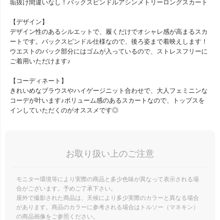
垢抜け間違いなし！バックスピンドルアシンメトリーロングスカート
【デザイン】
デザイン性のあるシルエットで、履くだけでオシャレ感が高まるスカ
ートです。バックスピンドル仕様なので、後ろ姿まで着映えします！
ウエストのバック部分にはゴムが入っているので、ストレスフリーに
ご着用いただけます♪
【コーディネート】
きれいめなブラウスやハイゲージニット合わせで、大人フェミニンな
コーデが叶います♪ボリューム感のあるスカートなので、トップスを
インしていただくのがオススメです◎
お取り扱い上のご注意
モニター環境等により実際の商品と多少色味が異なって表示される場
合がございます。予めご了承下さい。
屋外で撮影された商品は、天候により多少実際のカラーと異なる場合
があります。商品のカラーに参考される場合はトルソー（マネキン）
の商品画像をご参照ください。