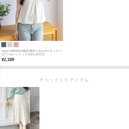
clear≪WEB先行販売/新作≫ホルターネックベ
ロアバルーントップス[CL10017]
¥
2,189
チェックしたアイテム