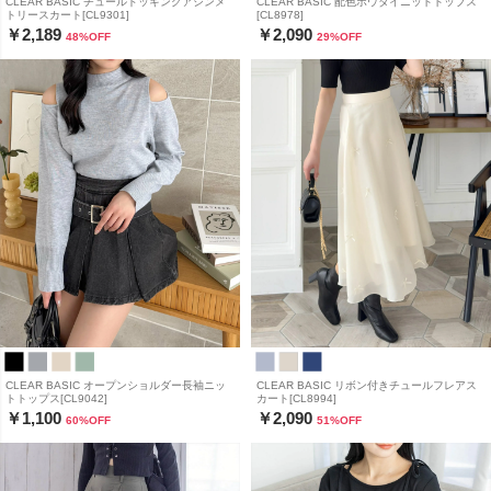
CLEAR BASIC チュールドッキングアシンメ
CLEAR BASIC 配色ボウタイニットトップス
トリースカート[CL9301]
[CL8978]
￥2,189
￥2,090
48
%OFF
29
%OFF
CLEAR BASIC オープンショルダー長袖ニッ
CLEAR BASIC リボン付きチュールフレアス
トトップス[CL9042]
カート[CL8994]
￥1,100
￥2,090
60
%OFF
51
%OFF