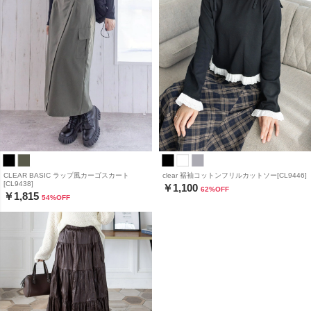
CLEAR BASIC ラップ風カーゴスカート
clear 裾袖コットンフリルカットソー[CL9446]
[CL9438]
￥1,100
62
%OFF
￥1,815
54
%OFF