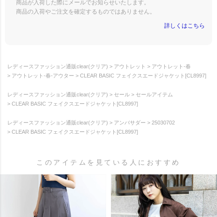
商品が入荷した際にメールでお知らせいたします。
商品の入荷やご注文を確定するものではありません。
詳しくはこちら
レディースファッション通販clear(クリア)
アウトレット
アウトレット-春
アウトレット-春-アウター
CLEAR BASIC フェイクスエードジャケット[CL8997]
レディースファッション通販clear(クリア)
セール
セールアイテム
CLEAR BASIC フェイクスエードジャケット[CL8997]
レディースファッション通販clear(クリア)
アンバサダー
25030702
CLEAR BASIC フェイクスエードジャケット[CL8997]
このアイテムを見ている人におすすめ