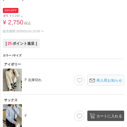
36%OFF
→
通常
¥
4,290
¥
2,750
税込
販売期間
2025/01/16 10:00
〜
[
25
ポイント進呈 ]
カラー
サイズ
アイボリー
F
在庫切れ
再入荷お知らせ
サックス
F
カートに入れる