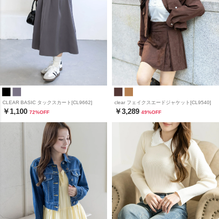
CLEAR BASIC タックスカート[CL9662]
clear フェイクスエードジャケット[CL9540]
￥1,100
￥3,289
72
%OFF
49
%OFF