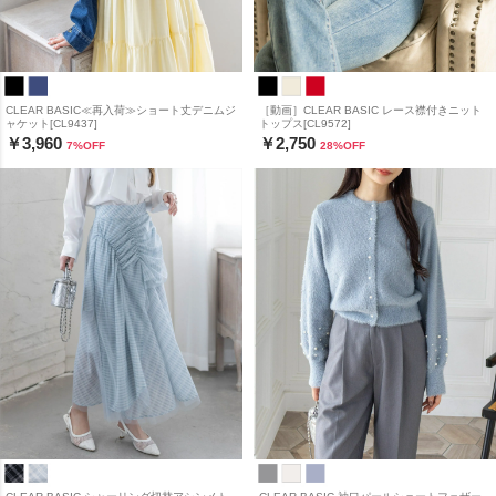
CLEAR BASIC≪再入荷≫ショート丈デニムジ
［動画］CLEAR BASIC レース襟付きニット
ャケット[CL9437]
トップス[CL9572]
￥3,960
￥2,750
7
%OFF
28
%OFF