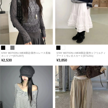
STAY MOTION≪WEB限定/新作≫レース長袖
STAY MOTION≪WEB限定/新作≫フリルティ
カットソー[ST1207]
アードミモレ丈スカート[ST1201]
¥
2,530
¥
3,850