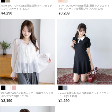
STAY MOTION≪WEB限定/新作≫インタック
STAY MOTION≪WEB限定/新作≫スクエアネ
ロングスカート[ST1203]
ックシアーフリル長袖ブラウス[ST1209]
¥
4,290
¥
3,289
CLEAR BASIC≪新作≫シアー楊柳フロントリ
clear≪新作≫配色ポロ襟半袖ニットミニワン
ボンブラウス[CL10109]
ピース[CL9988]
¥
3,190
¥
4,290