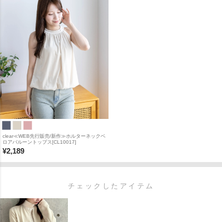
clear≪WEB先行販売/新作≫ホルターネックベ
ロアバルーントップス[CL10017]
¥
2,189
チェックしたアイテム