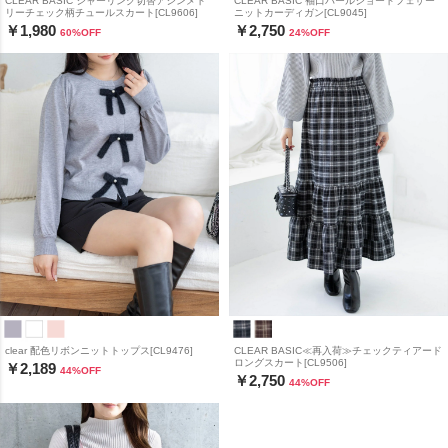
CLEAR BASIC シャーリング切替アシンメト
CLEAR BASIC 袖口パールショートフェザー
リーチェック柄チュールスカート[CL9606]
ニットカーディガン[CL9045]
￥1,980
￥2,750
60
%OFF
24
%OFF
clear 配色リボンニットトップス[CL9476]
CLEAR BASIC≪再入荷≫チェックティアード
ロングスカート[CL9506]
￥2,189
44
%OFF
￥2,750
44
%OFF