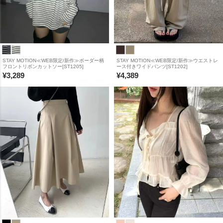
STAY MOTION≪WEB限定/新作≫ボーダー柄
STAY MOTION≪WEB限定/新作≫ウエストレ
フロントリボンカットソー[ST1205]
ース付きワイドパンツ[ST1202]
¥
3,289
¥
4,389