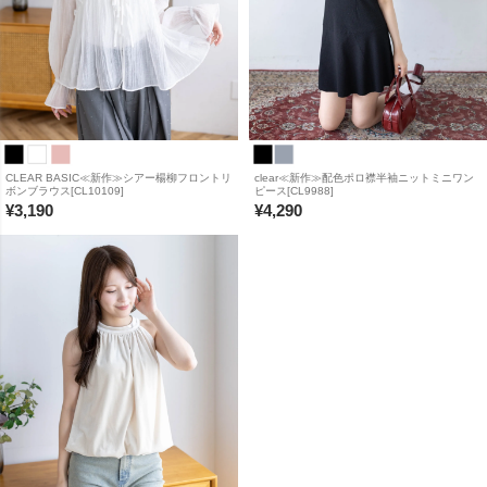
CLEAR BASIC≪新作≫シアー楊柳フロントリ
clear≪新作≫配色ポロ襟半袖ニットミニワン
ボンブラウス[CL10109]
ピース[CL9988]
¥
3,190
¥
4,290