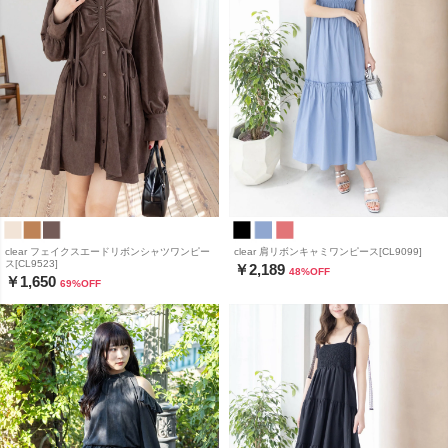
clear フェイクスエードリボンシャツワンピー
clear 肩リボンキャミワンピース[CL9099]
ス[CL9523]
￥2,189
48
%OFF
￥1,650
69
%OFF