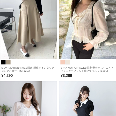
STAY MOTION≪WEB限定/新作≫インタック
STAY MOTION≪WEB限定/新作≫スクエアネ
ロングスカート[ST1203]
ックシアーフリル長袖ブラウス[ST1209]
¥
4,290
¥
3,289