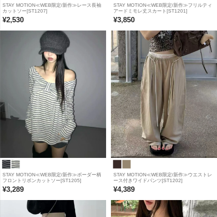
STAY MOTION≪WEB限定/新作≫レース長袖
STAY MOTION≪WEB限定/新作≫フリルティ
カットソー[ST1207]
アードミモレ丈スカート[ST1201]
¥
2,530
¥
3,850
STAY MOTION≪WEB限定/新作≫ボーダー柄
STAY MOTION≪WEB限定/新作≫ウエストレ
フロントリボンカットソー[ST1205]
ース付きワイドパンツ[ST1202]
¥
3,289
¥
4,389