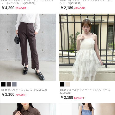
clear フロントボタンツイードチュニック&シ
clear ラインストーンチェック柄ティアードワ
ョートパンツセット[CL8886]
ンピース[CL9290]
￥4,290
￥2,189
20
%OFF
48
%OFF
clear 裾スリットスリムパンツ[CL8014]
clear チュールティアードキャミワンピース
[CL9221]
￥1,100
79
%OFF
￥2,189
59
%OFF