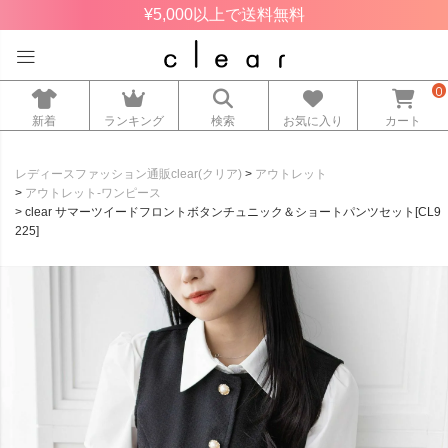
¥5,000以上で送料無料
0
新着
ランキング
検索
お気に入り
カート
レディースファッション通販clear(クリア)
アウトレット
アウトレット-ワンピース
clear サマーツイードフロントボタンチュニック＆ショートパンツセット[CL9
225]