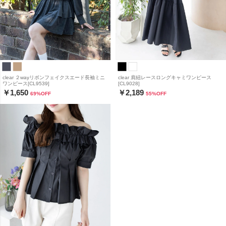
clear ２wayリボンフェイクスエード長袖ミニ
clear 肩紐レースロングキャミワンピース
ワンピース[CL9539]
[CL9028]
￥1,650
￥2,189
69
%OFF
55
%OFF