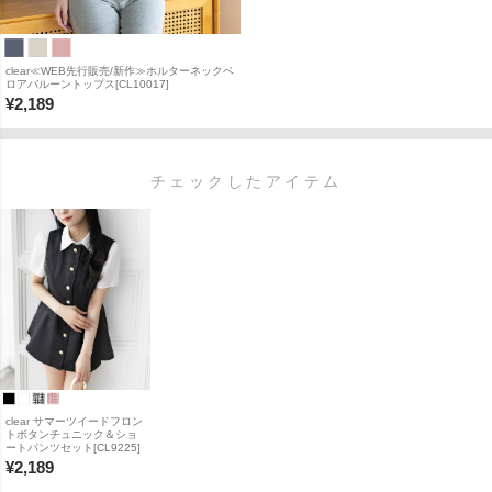
clear≪WEB先行販売/新作≫ホルターネックベ
ロアバルーントップス[CL10017]
¥
2,189
チェックしたアイテム
clear サマーツイードフロン
トボタンチュニック＆ショ
ートパンツセット[CL9225]
¥
2,189