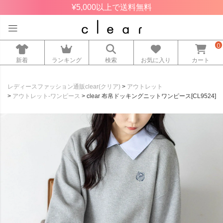
¥5,000以上で送料無料
0
新着
ランキング
検索
お気に入り
カート
レディースファッション通販clear(クリア)
アウトレット
アウトレット-ワンピース
clear 布帛ドッキングニットワンピース[CL9524]