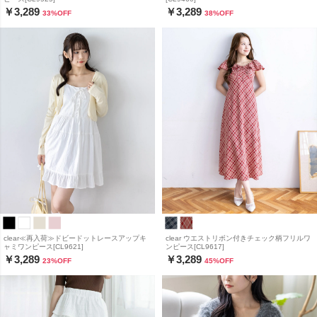
￥3,289
￥3,289
33
%OFF
38
%OFF
clear≪再入荷≫ドビードットレースアップキ
clear ウエストリボン付きチェック柄フリルワ
ャミワンピース[CL9621]
ンピース[CL9617]
￥3,289
￥3,289
23
%OFF
45
%OFF