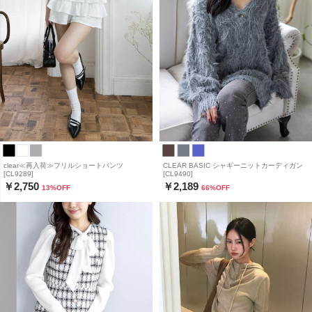
clear≪再入荷≫フリルショートパンツ
CLEAR BASIC シャギーニットカーディガン
[CL9289]
[CL9490]
￥2,750
￥2,189
13
%OFF
66
%OFF