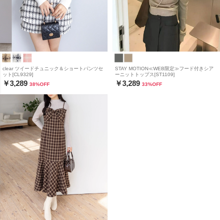
clear ツイードチュニック＆ショートパンツセ
STAY MOTION≪WEB限定≫フード付きシア
ット[CL9329]
ーニットトップス[ST1109]
￥3,289
￥3,289
38
%OFF
33
%OFF