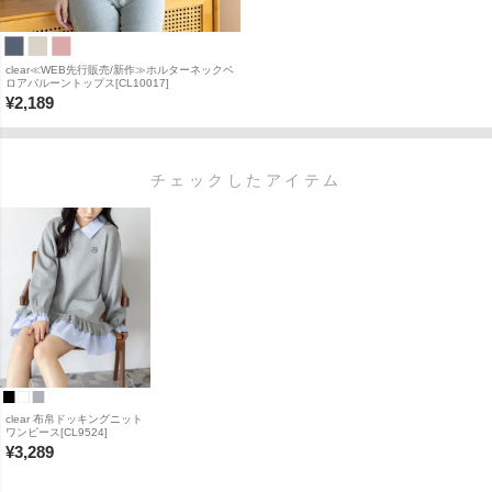
clear≪WEB先行販売/新作≫ホルターネックベ
ロアバルーントップス[CL10017]
¥
2,189
チェックしたアイテム
clear 布帛ドッキングニット
ワンピース[CL9524]
¥
3,289