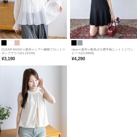
CLEAR BASIC≪新作≫シアー楊柳フロントリ
clear≪新作≫配色ポロ襟半袖ニットミニワン
ボンブラウス[CL10109]
ピース[CL9988]
¥
3,190
¥
4,290