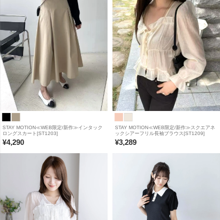
STAY MOTION≪WEB限定/新作≫インタック
STAY MOTION≪WEB限定/新作≫スクエアネ
ロングスカート[ST1203]
ックシアーフリル長袖ブラウス[ST1209]
¥
4,290
¥
3,289