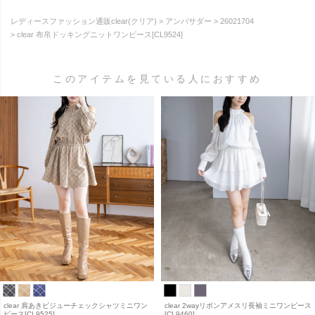
レディースファッション通販clear(クリア)
アンバサダー
26021704
clear 布帛ドッキングニットワンピース[CL9524]
このアイテムを見ている人におすすめ
clear 肩あきビジューチェックシャツミニワン
clear 2wayリボンアメスリ長袖ミニワンピース
ピース[CL9525]
[CL9460]