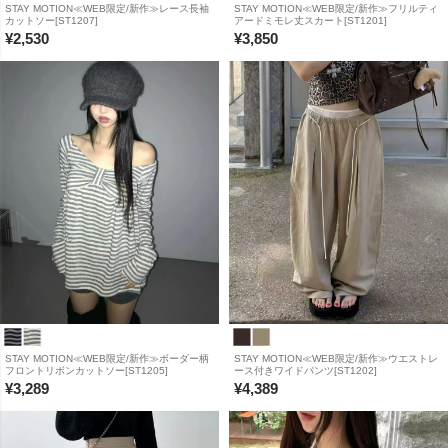
STAY MOTION≪WEB限定/新作≫レース長袖
STAY MOTION≪WEB限定/新作≫フリルティ
カットソー[ST1207]
アードミモレ丈スカート[ST1201]
¥
2,530
¥
3,850
STAY MOTION≪WEB限定/新作≫ボーダー柄
STAY MOTION≪WEB限定/新作≫ウエストレ
フロントリボンカットソー[ST1205]
ース付きワイドパンツ[ST1202]
¥
3,289
¥
4,389