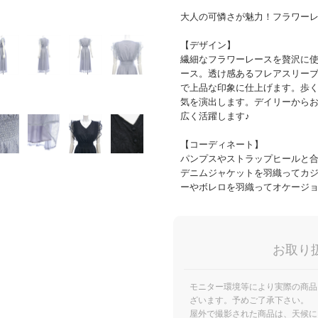
大人の可憐さが魅力！フラワー
【デザイン】
繊細なフラワーレースを贅沢に
ース。透け感あるフレアスリー
で上品な印象に仕上げます。歩
気を演出します。デイリーから
広く活躍します♪
【コーディネート】
パンプスやストラップヒールと合
デニムジャケットを羽織ってカ
ーやボレロを羽織ってオケージ
お取り
モニター環境等により実際の商品
ざいます。予めご了承下さい。
屋外で撮影された商品は、天候に