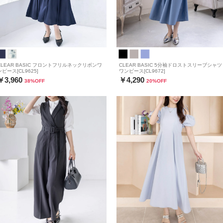
CLEAR BASIC フロントフリルネックリボンワ
CLEAR BASIC 5分袖ドロストスリーブシャツ
ンピース[CL9625]
ワンピース[CL9672]
￥3,960
￥4,290
38
%OFF
20
%OFF