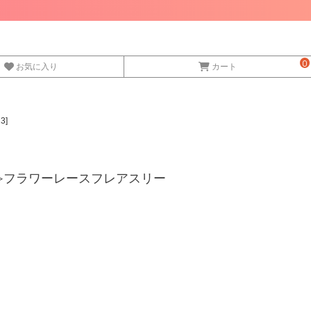
0
お気に入り
カート
3]
入荷≫フラワーレースフレアスリー