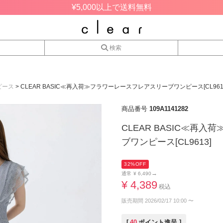
¥5,000以上で送料無料
検索
ピース
CLEAR BASIC≪再入荷≫フラワーレースフレアスリーブワンピース[CL961
商品番号
109A1141282
CLEAR BASIC≪再
ブワンピース[CL9613]
32%OFF
→
通常
¥
6,490
¥
4,389
税込
販売期間
2026/02/17 10:00
〜
[
40
ポイント進呈 ]