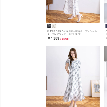
CLEAR BASIC≪再入荷≫花柄オープンショル
ダーフレアワンピース[CL9626]
￥4,389
32
%OFF