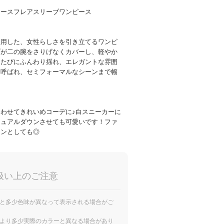
レースフレアスリーブワンピース
使用した、女性らしさを引き立てるワンピ
ブが二の腕をさりげなくカバーし、軽やか
くたびにふんわり揺れ、エレガントな雰囲
お呼ばれ、セミフォーマルなシーンまで幅
わせてきれいめコーデに♪白スニーカーに
ジュアルダウンさせても可愛いです！ファ
ョンとしても◎
扱い上のご注意
と多少色味が異なって表示される場合がご
より多少実際のカラーと異なる場合があり