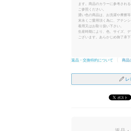
ます。商品のカラーに参考される
ご参照ください。
濃い色の商品は、お洗濯や摩擦等
末永くご愛用頂く為に、アテンシ
着用又はお取り扱い下さい。
生産時期により、色、サイズ、デ
ございます。あらかじめ御了承下
商品
返品・交換特約について
レ
返品・