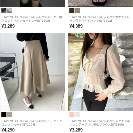
STAY MOTION≪WEB限定/新作≫ボーダー柄
STAY MOTION≪WEB限定/新作≫ウエストレ
フロントリボンカットソー[ST1205]
ース付きワイドパンツ[ST1202]
¥
3,289
¥
4,389
STAY MOTION≪WEB限定/新作≫インタック
STAY MOTION≪WEB限定/新作≫スクエアネ
ロングスカート[ST1203]
ックシアーフリル長袖ブラウス[ST1209]
¥
4,290
¥
3,289