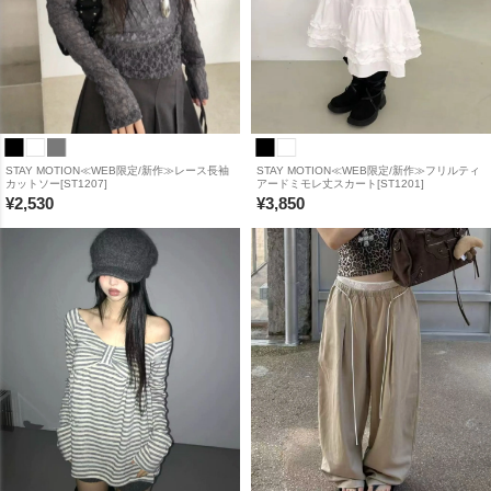
STAY MOTION≪WEB限定/新作≫レース長袖
STAY MOTION≪WEB限定/新作≫フリルティ
カットソー[ST1207]
アードミモレ丈スカート[ST1201]
¥
2,530
¥
3,850