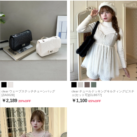
clear ウェーブステッチチェーンバッグ
clear チュールドッキングキルティングビスチ
[ZA0028]
ェ(セット可)[CL8677]
￥2,189
￥1,100
20
%OFF
65
%OFF