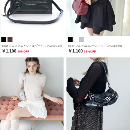
clear ミニスクエアショルダーバッグ[ZA0014]
clear マルチwayレーストップス[CL8556]
￥1,100
￥1,100
49
%OFF
56
%OFF