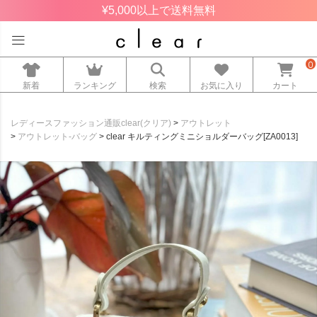
¥5,000以上で送料無料
0
新着
ランキング
検索
お気に入り
カート
レディースファッション通販clear(クリア)
アウトレット
アウトレット-バッグ
clear キルティングミニショルダーバッグ[ZA0013]