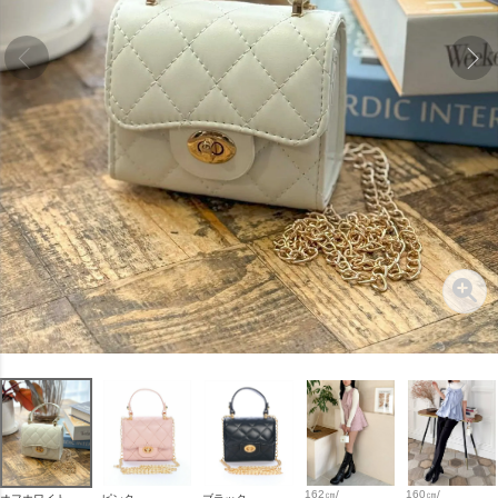
162㎝/
160㎝/