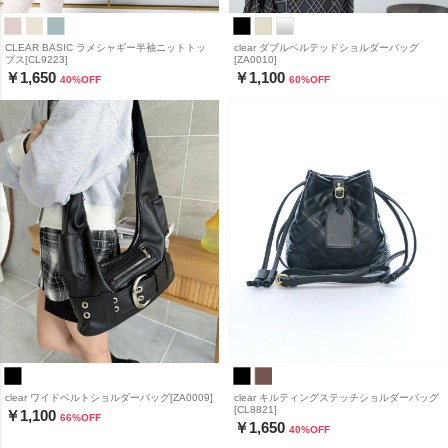
CLEAR BASIC ラメシャギー半袖ニットトッ
clear ダブルベルテッドショルダーバッグ
プス[CL9223]
[ZA0010]
￥1,650
￥1,100
40
%OFF
60
%OFF
clear ワイドベルトショルダーバッグ[ZA0009]
clear キルティングステッチショルダーバッグ
[CL8821]
￥1,100
66
%OFF
￥1,650
40
%OFF