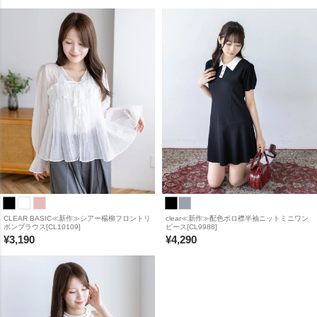
CLEAR BASIC≪新作≫シアー楊柳フロントリ
clear≪新作≫配色ポロ襟半袖ニットミニワン
ボンブラウス[CL10109]
ピース[CL9988]
¥
3,190
¥
4,290