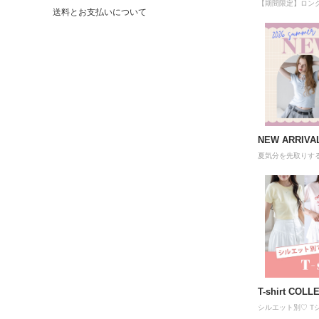
【期間限定】ロングワン
送料とお支払いについて
NEW ARRIVA
夏気分を先取りす
T-shirt COLL
シルエット別♡ T