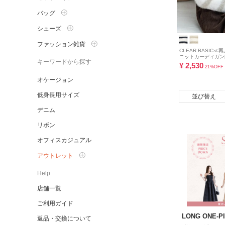
バッグ
シューズ
ファッション雑貨
CLEAR BASIC
ニットカーディガン[C
キーワードから探す
¥
2,530
21%OFF
オケージョン
低身長用サイズ
並び替え
デニム
リボン
オフィスカジュアル
アウトレット
Help
店舗一覧
ご利用ガイド
LONG ONE-PI
返品・交換について