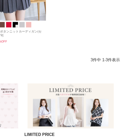
ールドボタンニットカーディガン(セ
9]
%OFF
3
件中
1
-
3
件表示
LIMITED PRICE