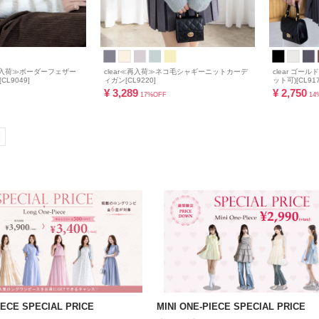
≪再入荷≫ボーダーフェザー
clear≪再入荷≫ネコ毛シャギーニットカーデ
clear ゴ
L9049]
ィガン[CL9220]
ット可)[CL917
¥
3,289
¥
2,750
17%OFF
14
ECE SPECIAL PRICE
MINI ONE-PIECE SPECIAL PRICE