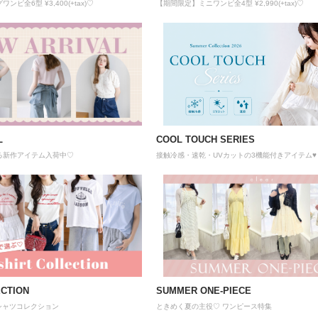
ピ全6型 ¥3,400(+tax)♡
【期間限定】ミニワンピ全4型 ¥2,990(+tax)♡
COOL TOUCH SERIES
L
接触冷感・速乾・UVカットの3機能付きアイテム♥
る新作アイテム入荷中♡
ECTION
SUMMER ONE-PIECE
シャツコレクション
ときめく夏の主役♡ ワンピース特集