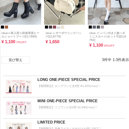
clear≪再入荷≫前後厚底ヒー
clear レザーボウリングバッ
clear インパン付き八枚ハギ
ルショートブーツ[CL7880]
グ[CL8779]
ミニスカート(セット可)[CL8
762]
¥
1,100
¥
1,650
70%OFF
¥
1,100
60%OFF
3
件中
1
-
3
件表示
並び替え
LONG ONE-PIECE SPECIAL PRICE
【期間限定】ロングワンピ全6型 ¥3,400(+tax)♡
MINI ONE-PIECE SPECIAL PRICE
【期間限定】ミニワンピ全4型 ¥2,990(+tax)♡
LIMITED PRICE
【期間限定】対象アイテムを今だけお得にGET♡