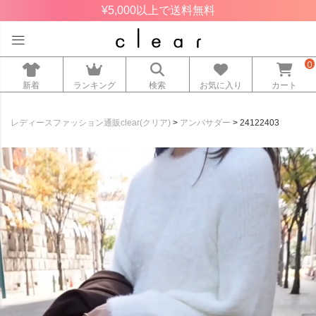
¥5,000以上で送料無料
0
新着
ランキング
検索
お気に入り
カート
レディースファッション通販clear(クリア)
アンバサダー
24122403