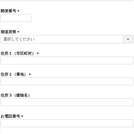
必
須
郵便番号
)
(
必
須
都道府県
)
(
必
須
住所１（市区町村）
)
(
必
須
住所２（番地）
)
(
必
須
住所３（建物名）
)
お電話番号
(
必