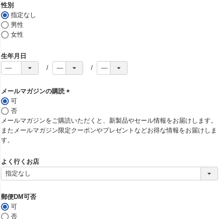
須
性別
)
指定なし
男性
女性
生年月日
メールマガジンの購読
可
(
否
必
メールマガジンをご購読いただくと、新製品やセール情報をお届けします。
須
またメールマガジン限定クーポンやプレゼントなどお得な情報をお届けしま
)
す。
よく行くお店
郵便DM可否
可
否