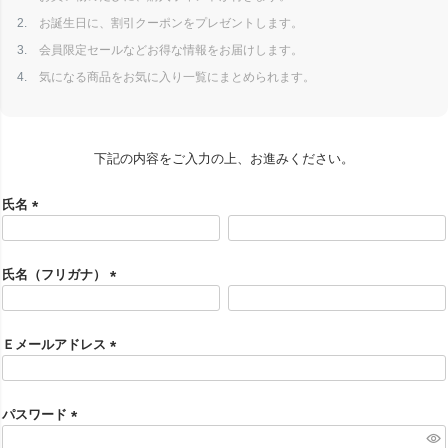
お誕生日に、割引クーポンをプレゼントします。
会員限定セールなどお得な情報をお届けします。
気になる商品をお気に入り一覧にまとめられます。
下記の内容をご入力の上、お進みください。
氏名
(
必
須
氏名（フリガナ）
)
(
必
須
Ｅメールアドレス
)
(
必
須
パスワード
)
(