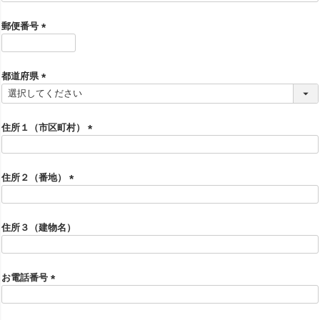
必
須
郵便番号
)
(
必
須
都道府県
)
(
必
須
住所１（市区町村）
)
(
必
須
住所２（番地）
)
(
必
須
住所３（建物名）
)
お電話番号
(
必