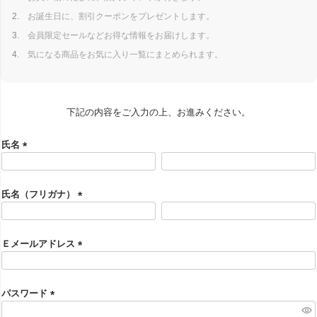
お誕生日に、割引クーポンをプレゼントします。
会員限定セールなどお得な情報をお届けします。
気になる商品をお気に入り一覧にまとめられます。
下記の内容をご入力の上、お進みください。
氏名
(
必
須
氏名（フリガナ）
)
(
必
須
Ｅメールアドレス
)
(
必
須
パスワード
)
(