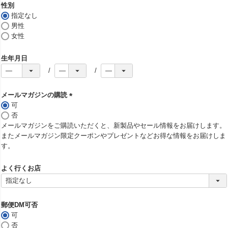
須
性別
)
指定なし
男性
女性
生年月日
メールマガジンの購読
可
(
否
必
メールマガジンをご購読いただくと、新製品やセール情報をお届けします。
須
またメールマガジン限定クーポンやプレゼントなどお得な情報をお届けしま
)
す。
よく行くお店
郵便DM可否
可
否