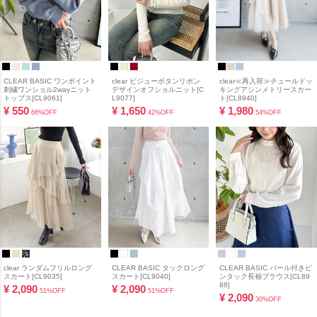
CLEAR BASIC ワンポイント
clear ビジューボタンリボン
clear≪再入荷≫チュールドッ
刺繍ワンショル2wayニット
デザインオフショルニット[C
キングアシンメトリースカー
トップス[CL9061]
L9077]
ト[CL8940]
¥
550
¥
1,650
¥
1,980
66%OFF
42%OFF
54%OFF
clear ランダムフリルロング
CLEAR BASIC タックロング
CLEAR BASIC パール付きピ
スカート[CL9035]
スカート[CL9040]
ンタック長袖ブラウス[CL89
88]
¥
2,090
¥
2,090
51%OFF
51%OFF
¥
2,090
30%OFF