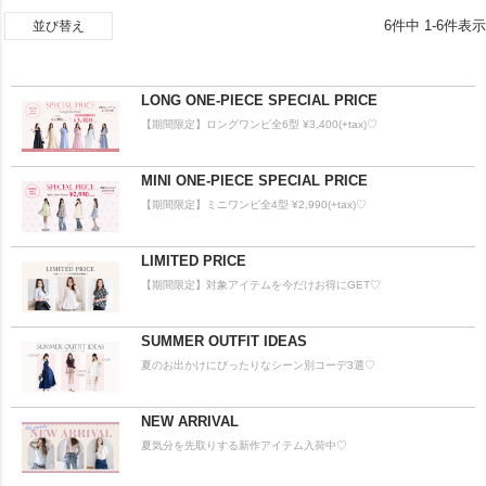
6
件中
1
-
6
件表示
並び替え
LONG ONE-PIECE SPECIAL PRICE
【期間限定】ロングワンピ全6型 ¥3,400(+tax)♡
MINI ONE-PIECE SPECIAL PRICE
【期間限定】ミニワンピ全4型 ¥2,990(+tax)♡
LIMITED PRICE
【期間限定】対象アイテムを今だけお得にGET♡
SUMMER OUTFIT IDEAS
夏のお出かけにぴったりなシーン別コーデ3選♡
NEW ARRIVAL
夏気分を先取りする新作アイテム入荷中♡