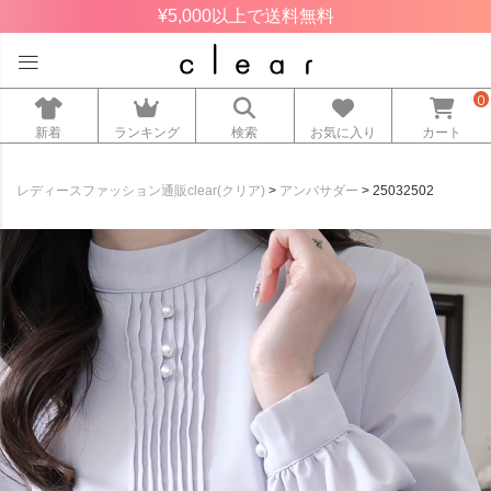
¥5,000以上で送料無料
0
新着
ランキング
検索
お気に入り
カート
レディースファッション通販clear(クリア)
アンバサダー
25032502