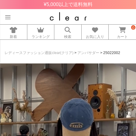
¥5,000以上で送料無料
0
新着
ランキング
検索
お気に入り
カート
レディースファッション通販clear(クリア)
アンバサダー
25022002