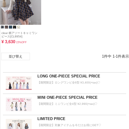
clear 柄アソートキャミワン
ピース[CL8954]
¥
3,630
15%OFF
1
件中
1
-
1
件表示
並び替え
LONG ONE-PIECE SPECIAL PRICE
【期間限定】ロングワンピ全6型 ¥3,400(+tax)♡
MINI ONE-PIECE SPECIAL PRICE
【期間限定】ミニワンピ全4型 ¥2,990(+tax)♡
LIMITED PRICE
【期間限定】対象アイテムを今だけお得にGET♡